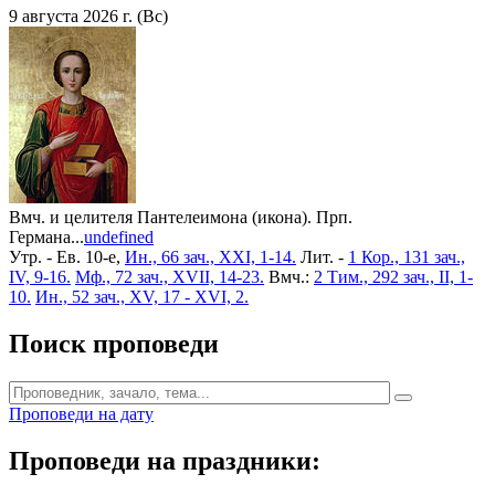
9 августа 2026 г. (Вс)
Вмч. и целителя Пантелеимона (икона). Прп.
Германа...
undefined
Утр. - Ев. 10-е,
Ин., 66 зач., XXI, 1-14.
Лит. -
1 Кор., 131 зач.,
IV, 9-16.
Мф., 72 зач., XVII, 14-23.
Вмч.:
2 Тим., 292 зач., II, 1-
10.
Ин., 52 зач., XV, 17 - XVI, 2.
Поиск проповеди
Проповеди на дату
Проповеди на праздники: