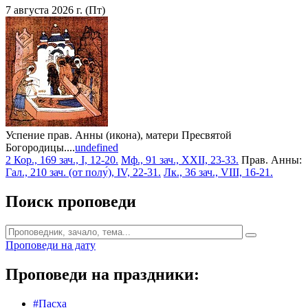
7 августа 2026 г. (Пт)
Успение прав. Анны (икона), матери Пресвятой
Богородицы....
undefined
2 Кор., 169 зач., I, 12-20.
Мф., 91 зач., XXII, 23-33.
Прав. Анны:
Гал., 210 зач. (от полу́), IV, 22-31.
Лк., 36 зач., VIII, 16-21.
Поиск проповеди
Проповеди на дату
Проповеди на праздники:
#Пасха