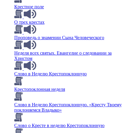
Крестное поле
О трех крестах
Проповедь о знамении Сына Человеческого
Неделя всех святых. Евангелие о следовании за
Христом
Слово в Неделю Крестопоклонную
Крестопоклонная неделя
Слово в Неделю Крестопоклонную. «Кресту Твоему
поклоняемся Владыко»
Слово о Кресте в неделю Крестопоклонную