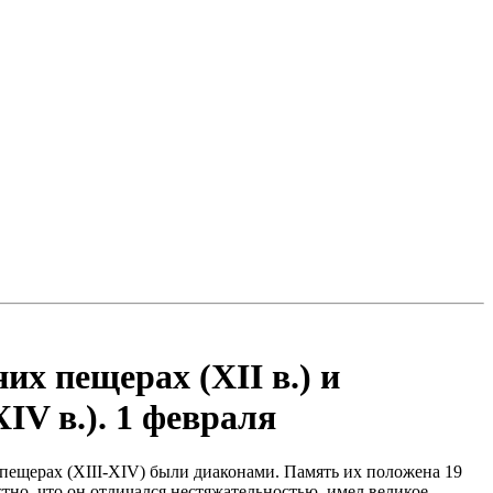
х пещерах (XII в.) и
IV в.). 1 февраля
пещерах (XIII-XIV) были диаконами. Память их положена 19
тно, что он отличался нестяжательностью, имел великое