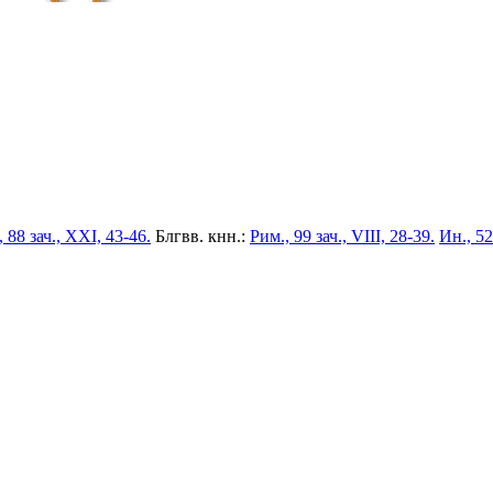
 88 зач., XXI, 43-46.
Блгвв. кнн.:
Рим., 99 зач., VIII, 28-39.
Ин., 52