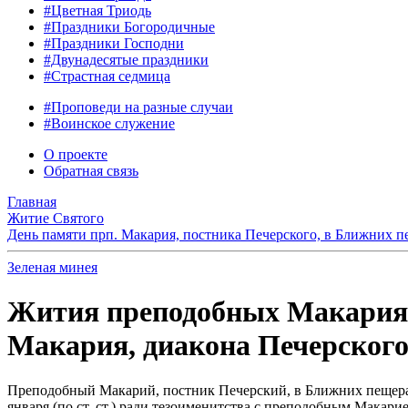
#Цветная Триодь
#Праздники Богородичные
#Праздники Господни
#Двунадесятые праздники
#Страстная седмица
#Проповеди на разные случаи
#Воинское служение
О проекте
Обратная связь
Главная
Житие Святого
День памяти прп. Макария, постника Печерского, в Ближних пе
Зеленая минея
Жития преподобных Макария, 
Макария, диакона Печерского, 
Преподобный Макарий, постник Печерский, в Ближних пещерах
января (по ст. ст.) ради тезоименитства с преподобным Макар