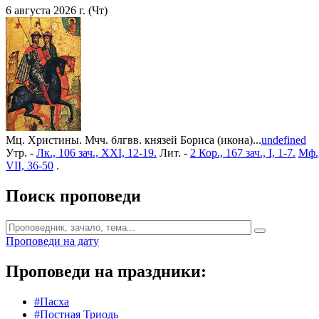
6 августа 2026 г. (Чт)
Мц. Христины. Мчч. блгвв. князей Бориса (икона)...
undefined
Утр. -
Лк., 106 зач., XXI, 12-19.
Лит. -
2 Кор., 167 зач., I, 1-7.
Мф.,
VII, 36-50
.
Поиск проповеди
Проповеди на дату
Проповеди на праздники:
#Пасха
#Постная Триодь