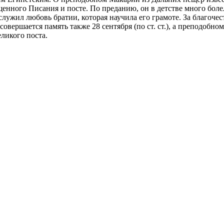
нного Писания и посте. По преданию, он в детстве много болел
служил любовь братии, которая научила его грамоте. За благоче
ршается память также 28 сентября (по ст. ст.), а преподобному
ликого поста.