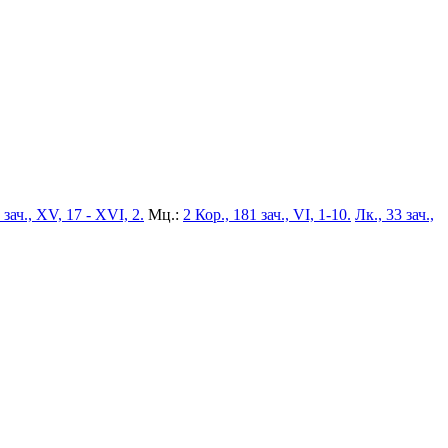
 зач., XV, 17 - XVI, 2.
Мц.:
2 Кор., 181 зач., VI, 1-10.
Лк., 33 зач.,