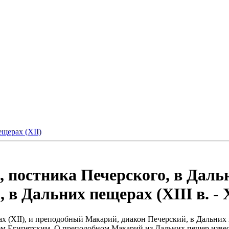
щерах (XII)
постника Печерского, в Дальни
в Дальних пещерах (XIII в. - X
 (XII), и преподобный Макарий, диакон Печерский, в Дальних 
ием Египетским. О преподобном Макарий из Дальних пещер извес