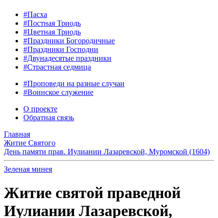
#Пасха
#Постная Триодь
#Цветная Триодь
#Праздники Богородичные
#Праздники Господни
#Двунадесятые праздники
#Страстная седмица
#Проповеди на разные случаи
#Воинское служение
О проекте
Обратная связь
Главная
Житие Святого
День памяти прав. Иулиании Лазаревской, Муромской (1604)
Зеленая минея
Житие святой праведной
Иулиании Лазаревской,