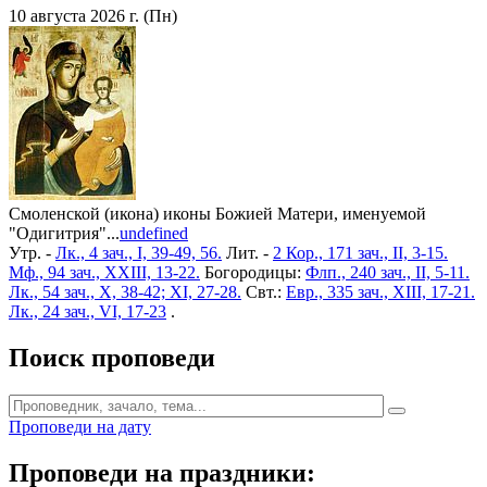
10 августа 2026 г. (Пн)
Смоленской (икона) иконы Божией Матери, именуемой
"Одигитрия"...
undefined
Утр. -
Лк., 4 зач., I, 39-49, 56.
Лит. -
2 Кор., 171 зач., II, 3-15.
Мф., 94 зач., XXIII, 13-22.
Богородицы:
Флп., 240 зач., II, 5-11.
Лк., 54 зач., X, 38-42; XI, 27-28.
Свт.:
Евр., 335 зач., XIII, 17-21.
Лк., 24 зач., VI, 17-23
.
Поиск проповеди
Проповеди на дату
Проповеди на праздники: