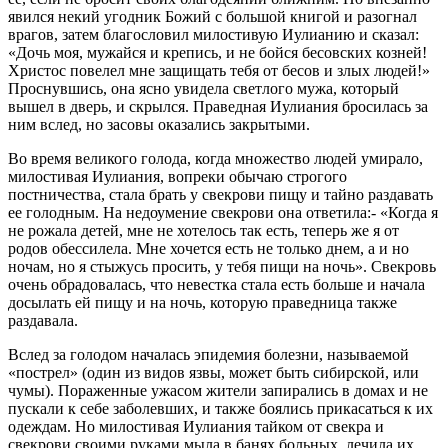
явился некий угодник Божий с большой книгой и разогнал
врагов, затем благословил милостивую Иулианию и сказал:
«Дочь моя, мужайся и крепись, и не бойся бесовских козней!
Христос повелел мне защищать тебя от бесов и злых людей!»
Проснувшись, она ясно увидела светлого мужа, который
вышел в дверь, и скрылся. Праведная Иулиания бросилась за
ним вслед, но засовы оказались закрытыми.
Во время великого голода, когда множество людей умирало,
милостивая Иулиания, вопреки обычаю строгого
постничества, стала брать у свекрови пищу и тайно раздавать
ее голодным. На недоумение свекрови она ответила:- «Когда я
не рожала детей, мне не хотелось так есть, теперь же я от
родов обессилела. Мне хочется есть не только днем, а и но
ночам, но я стыжусь просить, у тебя пищи на ночь». Свекровь
очень обрадовалась, что невестка стала есть больше и начала
досылать ей пищу и на ночь, которую праведница также
раздавала.
Вслед за голодом началась эпидемия болезни, называемой
«пострел» (один из видов язвы, может быть сибирской, или
чумы). Пораженные ужасом жители запирались в домах и не
пускали к себе заболевших, и также боялись прикасаться к их
одеждам. Но милостивая Иулиания тайком от свекра и
свекрови своими руками мыла в банях больных, лечила их,