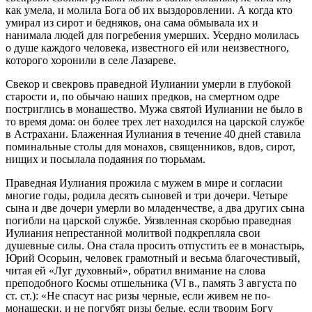
как умела, и молила Бога об их выздоровлении. А когда кто
умирал из сирот и бедняков, она сама обмывала их и
нанимала людей для погребения умерших. Усердно молилась
о душе каждого человека, известного ей или неизвестного,
которого хоронили в селе Лазареве.
Свекор и свекровь праведной Иулиании умерли в глубокой
старости и, по обычаю наших предков, на смертном одре
постриглись в монашество. Мужа святой Иулиании не было в
то время дома: он более трех лет находился на царской службе
в Астрахани. Блаженная Иулиания в течение 40 дней ставила
поминальные столы для монахов, священников, вдов, сирот,
нищих и посылала подаяния по тюрьмам.
Праведная Иулиания прожила с мужем в мире и согласии
многие годы, родила десять сыновей и три дочери. Четыре
сына и две дочери умерли во младенчестве, а два других сына
погибли на царской службе. Уязвленная скорбью праведная
Иулиания непрестанной молитвой подкрепляла свои
душевные силы. Она стала просить отпустить ее в монастырь,
Юрий Осорьин, человек грамотный и весьма благочестивый,
читая ей «Луг духовный», обратил внимание на слова
преподобного Космы отшельника (VI в., память 3 августа по
ст. ст.): «Не спасут нас ризы черные, если живем не по-
монашески, и не погубят ризы белые, если творим Богу