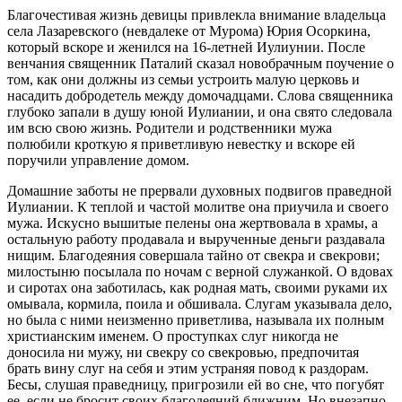
Благочестивая жизнь девицы привлекла внимание владельца
села Лазаревского (невдалеке от Мурома) Юрия Осоркина,
который вскоре и женился на 16-летней Иулиунии. После
венчания священник Паталий сказал новобрачным поучение о
том, как они должны из семьи устроить малую церковь и
насадить добродетель между домочадцами. Слова священника
глубоко запали в душу юной Иулиании, и она свято следовала
им всю свою жизнь. Родители и родственники мужа
полюбили кроткую я приветливую невестку и вскоре ей
поручили управление домом.
Домашние заботы не прервали духовных подвигов праведной
Иулиании. К теплой и частой молитве она приучила и своего
мужа. Искусно вышитые пелены она жертвовала в храмы, а
остальную работу продавала и вырученные деньги раздавала
нищим. Благодеяния совершала тайно от свекра и свекрови;
милостыню посылала по ночам с верной служанкой. О вдовах
и сиротах она заботилась, как родная мать, своими руками их
омывала, кормила, поила и обшивала. Слугам указывала дело,
но была с ними неизменно приветлива, называла их полным
христианским именем. О проступках слуг никогда не
доносила ни мужу, ни свекру со свекровью, предпочитая
брать вину слуг на себя и этим устраняя повод к раздорам.
Бесы, слушая праведницу, пригрозили ей во сне, что погубят
ее, если не бросит своих благодеяний ближним. Но внезапно