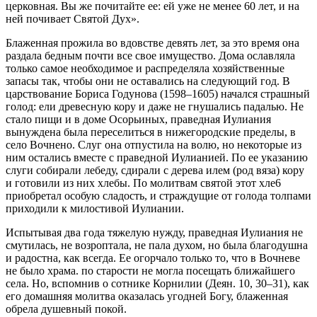
церковная. Вы же почитайте ее: ей уже не менее 60 лет, и на
ней почивает Святой Дух».
Блаженная прожила во вдовстве девять лет, за это время она
раздала бедным почти все свое имущество. Дома ославляла
только самое необходимое и распределяла хозяйственные
запасы так, чтобы они не оставались на следующий год. В
царствование Бориса Годунова (1598–1605) начался страшный
голод: ели древесную кору и даже не гнушались падалью. Не
стало пищи и в доме Осорьиных, праведная Иулиания
вынуждена была переселиться в нижегородские пределы, в
село Вочнено. Слуг она отпустила на волю, но некоторые из
ним остались вместе с праведной Иулианией. По ее указанию
слуги собирали лебеду, сдирали с дерева илем (род вяза) кору
и готовили из них хлебы. По молитвам святой этот хле6
приобретал особую сладость, и страждущие от голода толпами
приходили к милостивой Иулиании.
Испытывая два года тяжелую нужду, праведная Иулиания не
смутилась, не возроптала, не пала духом, но была благодушна
и радостна, как всегда. Ее огорчало только то, что в Вочневе
не было храма. по старости не могла посещать ближайшего
села. Но, вспомнив о сотнике Корнилии (Деян. 10, 30–31), как
его домашняя молитва оказалась угодней Богу, блаженная
обрела душевный покой.