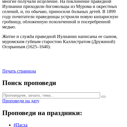
многие получали исцеление. На поклонение праведной
Иулиании приходили богомольцы из Mypомa и окрестных
селений, и, по обычаю, приносили больных детей. В 1899
году почитатели праведницы устроили новую кипарисную
гробницу, обложенную позолоченной и посеребренной
медью.
Житие и служба праведной Иулиании написаны ее сыном,
муромским губным старостою Каллистратом (Дружиной)
Осорьиным (1625–1640).
Печать страницы
Поиск проповеди
Проповеди на дату
Проповеди на праздники:
#Пасха