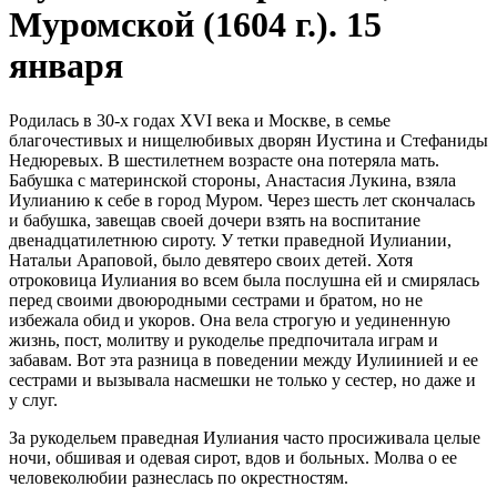
Муромской (1604 г.). 15
января
Родилась в 30-х годах XVI века и Москве, в семье
благочестивых и нищелюбивых дворян Иустина и Стефаниды
Недюревых. В шестилетнем возрасте она потеряла мать.
Бабушка с материнской стороны, Анастасия Лукина, взяла
Иулианию к себе в город Муром. Через шесть лет скончалась
и бабушка, завещав своей дочери взять на воспитание
двенадцатилетнюю сироту. У тетки праведной Иулиании,
Натальи Араповой, было девятеро своих детей. Хотя
отроковица Иулиания во всем была послушна ей и смирялась
перед своими двоюродными сестрами и братом, но не
избежала обид и укоров. Она вела строгую и уединенную
жизнь, пост, молитву и рукоделье предпочитала играм и
забавам. Вот эта разница в поведении между Иулиинией и ее
сестрами и вызывала насмешки не только у сестер, но даже и
у слуг.
За рукодельем праведная Иулиания часто просиживала целые
ночи, обшивая и одевая сирот, вдов и больных. Молва о ее
человеколюбии разнеслась по окрестностям.