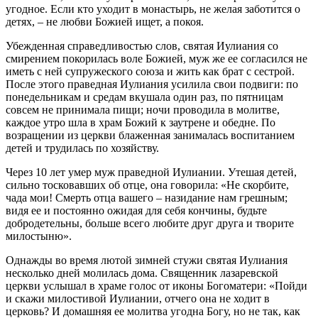
угодное. Если кто уходит в монастырь, не желая заботится о
детях, – не любви Божией ищет, а покоя.
Убежденная справедливостью слов, святая Иулиания со
смирением покорилась воле Божией, муж же ее согласился не
иметь с ней супружеского союза и жить как брат с сестрой.
После этого праведная Иулиания усилила свои подвиги: по
понедельникам и средам вкушала один раз, по пятницам
совсем не принимала пищи; ночи проводила в молитве,
каждое утро шла в храм Божий к заутрене и обедне. По
возращении из церкви блаженная занималась воспитанием
детей и трудилась по хозяйству.
Через 10 лет умер муж праведной Иулиании. Утешая детей,
сильно тосковавших об отце, она говорила: «Не скорбите,
чада мои! Смерть отца вашего – назидание нам грешным;
видя ее и постоянно ожидая для себя кончины, будьте
добродетельны, больше всего любите друг друга и творите
милостыню».
Однажды во время лютой зимней стужи святая Иулиания
несколько дней молилась дома. Священник лазаревской
церкви услышал в храме голос от иконы Богоматери: «Пойди
и скажи милостивой Иулиании, отчего она не ходит в
церковь? И домашняя ее молитва угодна Богу, но не так, как