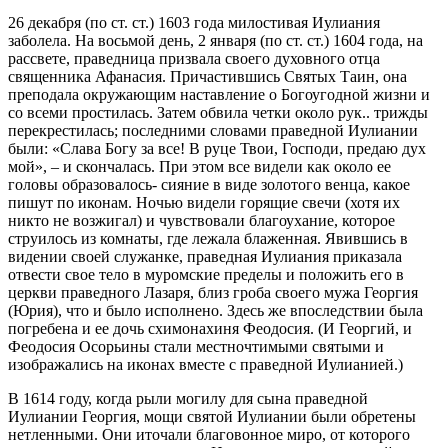
26 декабря (по ст. ст.) 1603 года милостивая Иулиания
заболела. На восьмой день, 2 января (по ст. ст.) 1604 года, на
рассвете, праведница призвала своего духовного отца
священника Афанасия. Причастившись Святых Таин, она
преподала окружающим наставление о Богоугодной жизни и
со всеми простилась. Затем обвила четки около рук.. трижды
перекрестилась; последними словами праведной Иулиании
были: «Слава Богу за все! В руце Твои, Господи, предаю дух
мой», – и скончалась. При этом все видели как около ее
головы образовалось- сияние в виде золотого венца, какое
пишут по иконам. Ночью видели горящие свечи (хотя их
никто не возжигал) и чувствовали благоухание, которое
струилось из комнаты, где лежала блаженная. Явившись в
видении своей служанке, праведная Иулиания приказала
отвести свое тело в муромские пределы и положить его в
церкви праведного Лазаря, близ гроба своего мужа Георгия
(Юрия), что и было исполнено. Здесь же впоследствии была
погребена и ее дочь схимонахиня Феодосия. (И Георгий, и
Феодосия Осорьины стали местночтимыми святыми и
изображались на иконах вместе с праведной Иулианией.)
В 1614 году, когда рыли могилу для сына праведной
Иулиании Георгия, мощи святой Иулиании были обретены
нетленными. Они иточали благовонное миро, от которого