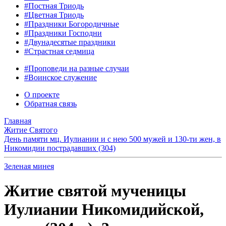
#Постная Триодь
#Цветная Триодь
#Праздники Богородичные
#Праздники Господни
#Двунадесятые праздники
#Страстная седмица
#Проповеди на разные случаи
#Воинское служение
О проекте
Обратная связь
Главная
Житие Святого
День памяти мц. Иулиании и с нею 500 мужей и 130-ти жен, в
Никомидии пострадавших (304)
Зеленая минея
Житие святой мученицы
Иулиании Никомидийской,