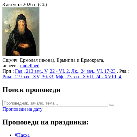
8 августа 2026 г. (Сб)
Сщмчч. Ермолая (икона), Ермиппа и Ермократа,
иереев...
undefined
Прп.:
Гал., 213 зач., V, 22 - VI, 2.
Лк., 24 зач., VI, 17-23
. Ряд.:
Рим., 119 зач., XV, 30-33.
Мф., 73 зач., XVII, 24 - XVIII, 4.
Поиск проповеди
Проповеди на дату
Проповеди на праздники:
#Пасха