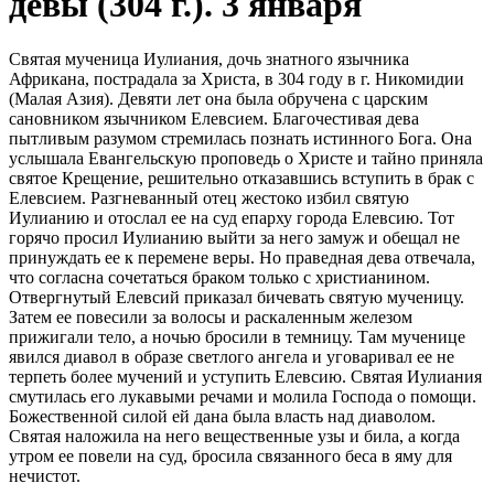
девы (304 г.). 3 января
Святая мученица Иулиания, дочь знатного язычника
Африкана, пострадала за Христа, в 304 году в г. Никомидии
(Малая Азия). Девяти лет она была обручена с царским
сановником язычником Елевсием. Благочестивая дева
пытливым разумом стремилась познать истинного Бога. Она
услышала Евангельскую проповедь о Христе и тайно приняла
святое Крещение, решительно отказавшись вступить в брак с
Елевсием. Разгневанный отец жестоко избил святую
Иулианию и отослал ее на суд епарху города Елевсию. Тот
горячо просил Иулианию выйти за него замуж и обещал не
принуждать ее к перемене веры. Но праведная дева отвечала,
что согласна сочетаться браком только с христианином.
Отвергнутый Елевсий приказал бичевать святую мученицу.
Затем ее повесили за волосы и раскаленным железом
прижигали тело, а ночью бросили в темницу. Там мученице
явился диавол в образе светлого ангела и уговаривал ее не
терпеть более мучений и уступить Елевсию. Святая Иулиания
смутилась его лукавыми речами и молила Господа о помощи.
Божественной силой ей дана была власть над диаволом.
Святая наложила на него вещественные узы и била, а когда
утром ее повели на суд, бросила связанного беса в яму для
нечистот.