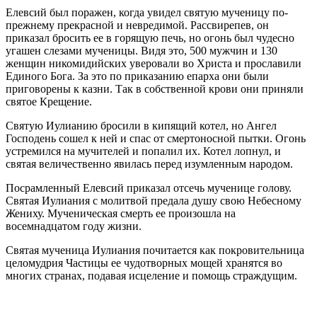
Елевсий был поражен, когда увидел святую мученицу по-
прежнему прекрасной и невредимой. Рассвирепев, он
приказал бросить ее в горящую печь, но огонь был чудесно
угашен слезами мученицы. Видя это, 500 мужчин и 130
женщин никомидийских уверовали во Христа и прославили
Единого Бога. За это по приказанию епарха они были
приговорены к казни. Так в собственной крови они приняли
святое Крещение.
Святую Иулианию бросили в кипящий котел, но Ангел
Господень сошел к ней и спас от смертоносной пытки. Огонь
устремился на мучителей и попалил их. Котел лопнул, и
святая величественно явилась перед изумленным народом.
Посрамленный Елевсий приказал отсечь мученице голову.
Святая Иулиания с молитвой предала душу свою Небесному
Жениху. Мученическая смерть ее произошла на
восемнадцатом году жизни.
Святая мученица Иулиания почитается как покровительница
целомудрия Частицы ее чудотворных мощей хранятся во
многих странах, подавая исцеление и помощь страждущим.