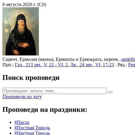
8 августа 2026 г. (Сб)
Сщмчч. Ермолая (икона), Ермиппа и Ермократа, иереев...
undefi
Прп.:
Гал., 213 зач., V, 22 - VI, 2.
Лк., 24 зач., VI, 17-23
. Ряд.:
Рим
Поиск проповеди
Проповеди на дату
Проповеди на праздники:
#Пасха
#Постная Триодь
#Цветная Триодь