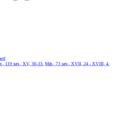
ned
., 119 зач., XV, 30-33.
Мф., 73 зач., XVII, 24 - XVIII, 4.