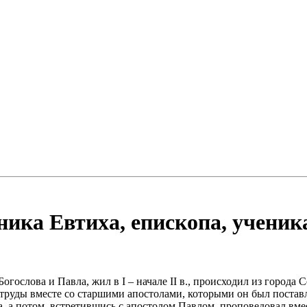
ика Евтиха, епископа, ученика
ослова и Павла, жил в I – начале II в., происходил из города 
и труды вместе со старшими апостолами, которыми он был постав
а, а потом, встретившись с апостолом Павлом, проповедовал вм