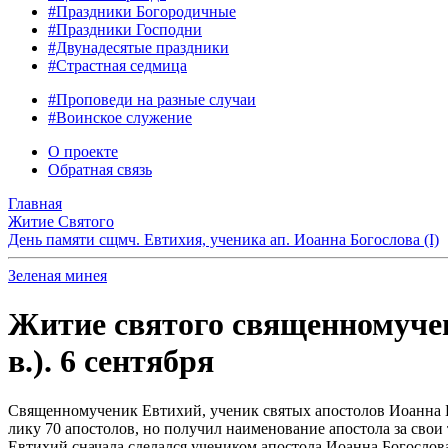
#Праздники Богородичные
#Праздники Господни
#Двунадесятые праздники
#Страстная седмица
#Проповеди на разные случаи
#Воинское служение
О проекте
Обратная связь
Главная
Житие Святого
День памяти сщмч. Евтихия, ученика ап. Иоанна Богослова (I)
Зеленая минея
Житие святого священномучен
в.). 6 сентября
Священномученик Евтихий, ученик святых апостолов Иоанна Бог
лику 70 апостолов, но получил наименование апостола за сво
Евтихий сначала сделался учеником апостола Иоанна Богослов