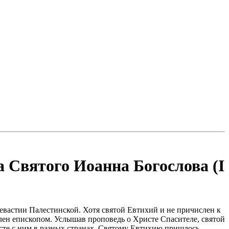
 Святого Иоанна Богослова (I
Севастии Палестинской. Хотя святой Евтихий и не причислен к
лен епископом. Услышав проповедь о Христе Спасителе, святой
есте с ним в разных странах. Святому Евтихию пришлось