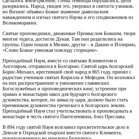
сделалось землетрясение, стены темницы обрушились, цепи
разорвались. Народ, увидев это, уверовал в святость узников,
но Вихинг объявил Божие знамение дьявольским
наваждением и изгнал святого Наума и его сподвижников из
Великоморавии.
Святые проповедники, движимые Промыслом Божиим, творя
многие чудеса, достигли Дуная. Там они разделились на
группы. Одни пошли в Мизию, другие – в Дакию и Иллирию,
«Слово Божие умножая повсюду сторицею».
Преподобный Наум, вместе со святыми Климентом и
Ангеляром, отправился в Болгарию. Святой царь болгарский
Борис-Михаил, крестивший свой народ в 865 году, принял с
радостью учеников святых Кирилла и Мефодия. Он возложил
на них распространение и умножение славянских
Богослужебных и проповеднических книг, устроение при
храмах и монастырях школ для будущего болгарского
духовенства, которое, по замыслу царя, должно было стать
преемником духовенства греческого в болгарских землях.
Преподобный Наум стал учительствовать и проповедовать в
монастыре в честь святого Пантелеимона, близ Преслава.
В 894 году святой Наум возглавил просветительское дело в
Деволе в Охридской епархии вместо святого Климента,
рукоположенного во епископа Белицкого.