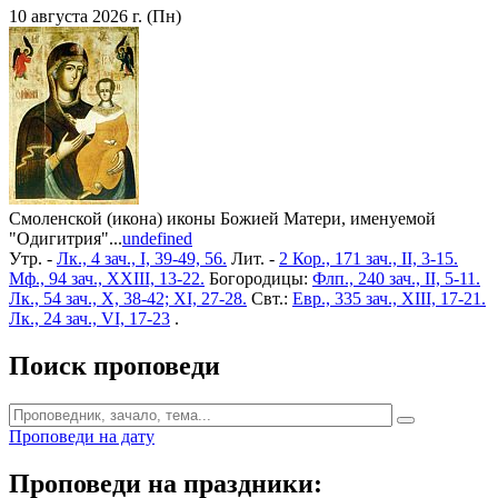
10 августа 2026 г. (Пн)
Смоленской (икона) иконы Божией Матери, именуемой
"Одигитрия"...
undefined
Утр. -
Лк., 4 зач., I, 39-49, 56.
Лит. -
2 Кор., 171 зач., II, 3-15.
Мф., 94 зач., XXIII, 13-22.
Богородицы:
Флп., 240 зач., II, 5-11.
Лк., 54 зач., X, 38-42; XI, 27-28.
Свт.:
Евр., 335 зач., XIII, 17-21.
Лк., 24 зач., VI, 17-23
.
Поиск проповеди
Проповеди на дату
Проповеди на праздники: