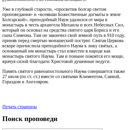
Уже в глубокой старости, «просветив болгар светом
проповедания» и «всеявши Божественные догматы в земле
Болгарской», преподобный Наум удалился от мира в
монастырь в честь архангела Михаила и всех Небесных Сил,
который он основал на средства святого царя Бориса и его
сына Симеона. Там он закончил свой земной путь в 910 году,
приняв перед смертью монашеский постриг. Святая Церковь
вскоре причислила преподобного Наума к лику святых, а
основанный им монастырь стал известен в народе как
монастырь святого Наума. Там и поныне покоятся его мощи,
врачуя силой благодати Христовой душевные недуги.
Память святого равноапостольного Наума совершается также
27 июля (по ст. ст.) вместе со святыми Климентом, Саввой,
Гораздом и Ангеляром.
Печать страницы
Поиск проповеди