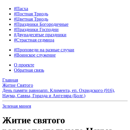
#Пасха
#Постная Триодь
#Цветная Триодь
#Праздники Богородичные
#Праздники Господни
#Двунадесятые праздники
#Страстная седмица
#Проповеди на разные случаи
#Воинское служение
О проекте
Обратная связь
Главная
Житие Святого
День памяти равноапп. Климента, еп. Охридского (916),
Наума, Саввы, Горазда и Ангеляра (Болг.)
Зеленая минея
Житие святого