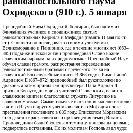
равноапостольного Наума
Охридского (910 г.). 5 января
Преподобный Наум Охридский, болгарин, был одним из
ближайших учеников и сподвижников святых
равноапостольных Кирилла и Мефодия (память 11 мая по ст.
ст.). С юности он последовал за своими учителями в
Великоморавию и Паннонию, где в течение многих лет (863–
885) подвижнической жизни проповедовал Слово Божие
славянским народам на их родном языке. Преподобный Наум
обучал славян грамоте, распространял переведенные
равноапостольными братьями с греческого языка на
славянский Богослужебные книги. В 868 году в Риме Папой
Адрианом II (867–872) преподобный был рукоположен во
диакона, а затем принял сан пресвитера. Папа Адриан II
признал Богоугодным дело учителей Словенских, освятил
славянские книги и благословил служить Литургию на
славянском языке. Самые тяжелые испытания выпали на долю
святого Наума и других учеников святого Мефодия после
преставления последнего в 885 году. Епископом Моравским
стал давний враг славянского просвещения немец Вихинг.
Проповедники были брошены в темницу, прикованы цепями,
подверглись истязаниям. По их молитвам Господь явил чудо: