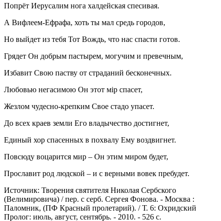
Попрёт Иерусалим нога халдейская спесивая.
А Вифлеем-Ефрафа, хоть ты мал средь городов,
Но выйдет из тебя Тот Вождь, что нас спасти готов.
Грядет Он добрым пастырем, могучим и превечным,
Избавит Свою паству от страданий бесконечных.
Любовью негасимою Он этот мір спасет,
Жезлом чудесно-крепким Свое стадо упасет.
До всех краев земли Его владычество достигнет,
Единый хор спасенных в похвалу Ему воздвигнет.
Повсюду воцарится мир – Он этим миром будет,
Прославит род людской – и с верными вовек пребудет.
Источник: Творения святителя Николая Сербского
(Велимировича) / пер. с серб. Сергея Фонова. - Москва :
Паломник, (ПФ Красный пролетарий). / Т. 6: Охридский
Пролог: июль, август, сентябрь. - 2010. - 526 с.