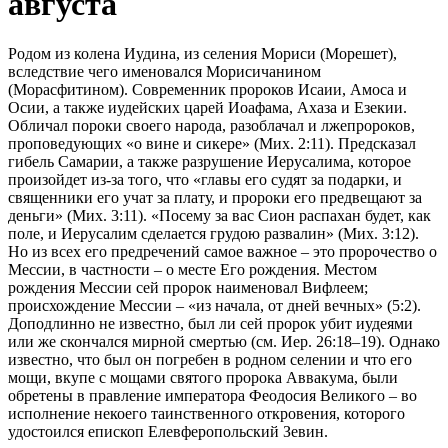
августа
Родом из колена Иудина, из селения Мориси (Морешет),
вследствие чего именовался Морисичанином
(Морасфитином). Современник пророков Исаии, Амоса и
Осии, а также иудейских царей Иоафама, Ахаза и Езекии.
Обличал пороки своего народа, разоблачал и лжепророков,
проповедующих «о вине и сикере» (Мих. 2:11). Предсказал
гибель Самарии, а также разрушение Иерусалима, которое
произойдет из-за того, что «главы его судят за подарки, и
священники его учат за плату, и пророки его предвещают за
деньги» (Мих. 3:11). «Посему за вас Сион распахан будет, как
поле, и Иерусалим сделается грудою развалин» (Мих. 3:12).
Но из всех его предречений самое важное – это пророчество о
Мессии, в частности – о месте Его рождения. Местом
рождения Мессии сей пророк наименовал Вифлеем;
происхождение Мессии – «из начала, от дней вечных» (5:2).
Доподлинно не известно, был ли сей пророк убит иудеями
или же скончался мирной смертью (см. Иер. 26:18–19). Однако
известно, что был он погребен в родном селении и что его
мощи, вкупе с мощами святого пророка Аввакума, были
обретены в правление императора Феодосия Великого – во
исполнение некоего таинственного откровения, которого
удостоился епископ Елевферопольский Зевин.