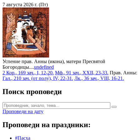
7 августа 2026 г. (Пт)
Успение прав. Анны (икона), матери Пресвятой
Богородицы....
undefined
2 Кор., 169 зач., I, 12-20.
Мф., 91 зач., XXII, 23-33.
Прав. Анны:
Гал., 210 зач. (от полу́), IV, 22-31.
Лк., 36 зач., VIII, 16-21.
Поиск проповеди
Проповеди на дату
Проповеди на праздники:
#Пасха