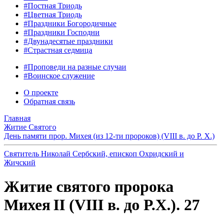
#Постная Триодь
#Цветная Триодь
#Праздники Богородичные
#Праздники Господни
#Двунадесятые праздники
#Страстная седмица
#Проповеди на разные случаи
#Воинское служение
О проекте
Обратная связь
Главная
Житие Святого
День памяти прор. Михея (из 12-ти пророков) (VIII в. до Р. Х.)
Святитель Николай Сербский, епископ Охридский и
Жичский
Житие святого пророка
Михея II (VIII в. до Р.Х.). 27