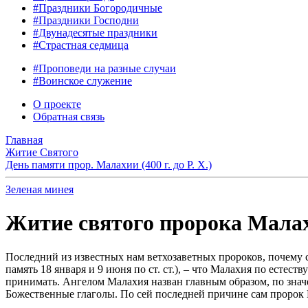
#Праздники Богородичные
#Праздники Господни
#Двунадесятые праздники
#Страстная седмица
#Проповеди на разные случаи
#Воинское служение
О проекте
Обратная связь
Главная
Житие Святого
День памяти прор. Малахии (400 г. до Р. Х.)
Зеленая минея
Житие святого пророка Малахии
Последний из известных нам ветхозаветных пророков, почему 
память 18 января и 9 июня по ст. ст.), – что Малахия по естес
принимать. Ангелом Малахия назван главным образом, по значе
Божественные глаголы. По сей последней причине сам пророк 