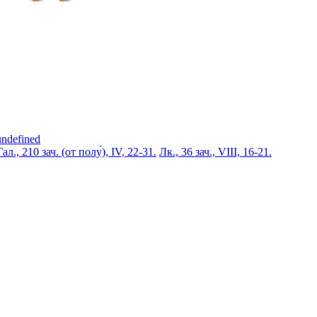
undefined
Гал., 210 зач. (от полу́), IV, 22-31.
Лк., 36 зач., VIII, 16-21.