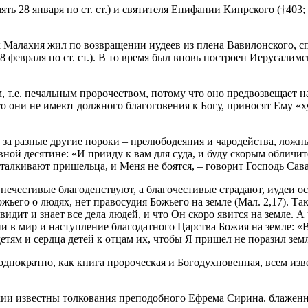
 28 января по ст. ст.) и святителя Епифании Кипрского (†403; п
к Малахия жил по возвращении иудеев из плена Вавилонского, сп
ть 8 февраля по ст. ст.). В то время был вновь построен Иерусалим
т.е. печальным пророчеством, потому что оно предвозвещает нак
то они не имеют должного благоговения к Богу, приносят Ему «
а разные другие пороки – прелюбодеяния и чародейства, ложны
ной десятине: «И прииду к вам для суда, и буду скорым обличит
талкивают пришельца, и Меня не боятся, – говорит Господь Сава
нечестивые благоденствуют, а благочестивые страдают, иудеи ос
Божьего о людях, нет правосудия Божьего на земле (Мал. 2,17).
идит и знает все дела людей, и что Он скоро явится на земле. А
и в мир и наступление благодатного Царства Божия на земле: 
етям и сердца детей к отцам их, чтобы Я пришел не поразил земл
нократно, как книга пророческая и Богодухновенная, всем извес
ахии известны толкования преподобного Ефрема Сирина. блажен