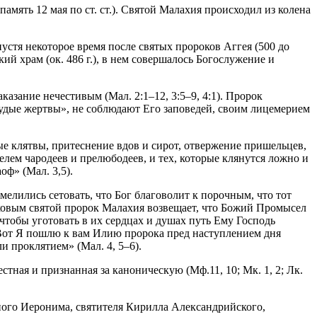
амять 12 мая по ст. ст.). Святой Малахия происходил из колена
устя некоторое время после святых пророков Аггея (500 до
ский храм (ок. 486 г.), в нем совершалось Богослужение и
азание нечестивым (Мал. 2:1–12, 3:5–9, 4:1). Пророк
худые жертвы», не соблюдают Его заповедей, своим лицемерием
е клятвы, притеснение вдов и сирот, отвержение пришельцев,
елем чародеев и прелюбодеев, и тех, которые клянутся ложно и
оф» (Мал. 3,5).
мелились сетовать, что Бог благоволит к порочным, что тот
 Таковым святой пророк Малахия возвещает, что Божий Промысел
 чтобы уготовать в их сердцах и душах путь Ему Господь
«Вот Я пошлю к вам Илию пророка пред наступлением дня
и проклятием» (Мал. 4, 5–6).
тная и признанная за каноническую (Мф.11, 10; Мк. 1, 2; Лк.
ного Иеронима, святителя Кирилла Александрийского,