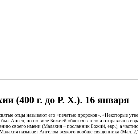
 (400 г. до Р. Х.). 16 января
святые отцы называют его «печатью пророков». «Некоторые утв
тву был Ангел, но по воле Божией облекся в тело и отправлял в и
нию своего имени (Малахия – посланник Божий, евр.), а частию,
Малахия называет Ангелом всякого вообще священника (Мал. 2,7