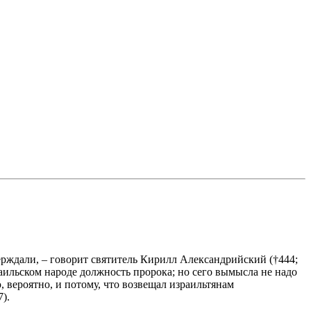
ерждали, – говорит святитель Кирилл Александрийский (†444;
зраильском народе должность пророка; но сего вымысла не надо
 вероятно, и потому, что возвещал израильтянам
).