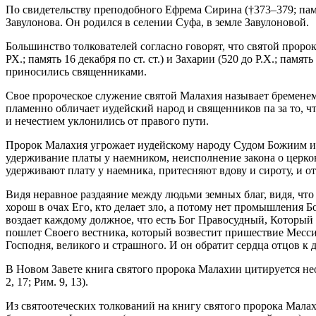
По свидетельству преподобного Ефрема Сирина (†373–379; память
Завулонова. Он родился в селении Суфа, в земле Завулоновой.
Большинство толкователей согласно говорят, что святой проро
РХ.; память 16 декабря по ст. ст.) и Захарии (520 до Р.Х.; памя
приносились священниками.
Свое пророческое служение святой Малахия называет бременем, 
пламенно обличает иудейский народ и священников па за то, ч
и нечестием уклонились от правого пути.
Пророк Малахия угрожает иудейскому народу Судом Божиим и з
удерживание платы у наемником, неисполнение закона о церков
удерживают плату у наемника, притесняют вдову и сироту, и от
Видя неравное раздаяние между людьми земных благ, видя, что 
хорош в очах Его, кто делает зло, а потому нет промышления 
воздает каждому должное, что есть Бог Правосудный, Который в
пошлет Своего вестника, который возвестит пришествие Месси
Господня, великого и страшного. И он обратит сердца отцов к д
В Новом Завете книга святого пророка Малахии цитируется неод
2, 17; Рим. 9, 13).
Из святоотеческих толкований на книгу святого пророка Мал