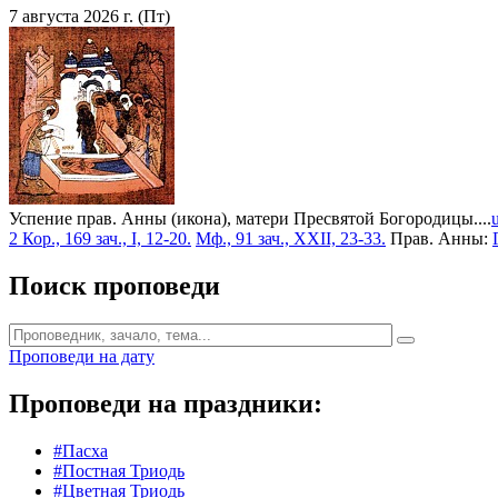
7 августа 2026 г. (Пт)
Успение прав. Анны (икона), матери Пресвятой Богородицы....
2 Кор., 169 зач., I, 12-20.
Мф., 91 зач., XXII, 23-33.
Прав. Анны:
Поиск проповеди
Проповеди на дату
Проповеди на праздники:
#Пасха
#Постная Триодь
#Цветная Триодь