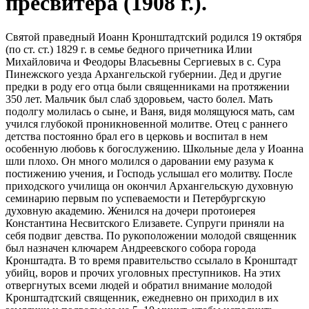
пресвитера (1908 г.).
Святой праведный Иоанн Кронштадтский родился 19 октября
(по ст. ст.) 1829 г. в семье бедного причетника Илии
Михайловича и Феодоры Власьевны Сергиевых в с. Сура
Пинежского уезда Архангельской губернии. Дед и другие
предки в роду его отца были священниками на протяжении
350 лет. Мальчик был слаб здоровьем, часто болел. Мать
подолгу молилась о сыне, и Ваня, видя молящуюся мать, сам
учился глубокой проникновенной молитве. Отец с раннего
детства постоянно брал его в церковь и воспитал в нем
особенную любовь к богослужению. Школьные дела у Иоанна
шли плохо. Он много молился о даровании ему разума к
постижению учения, и Господь услышал его молитву. После
приходского училища он окончил Архангельскую духовную
семинарию первым по успеваемости и Петербургскую
духовную академию. Женился на дочери протоиерея
Константина Несвитского Елизавете. Супруги приняли на
себя подвиг девства. По рукоположении молодой священник
был назначен ключарем Андреевского собора города
Кронштадта. В то время правительство ссылало в Кронштадт
убийц, воров и прочих уголовных преступников. На этих
отвергнутых всеми людей и обратил внимание молодой
Кронштадтский священник, ежедневно он приходил в их