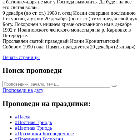
а батюшку-царя не мог у Господа вымолить. Да будет на все
его святая воля».
9 декабря (по ст. ст.) 1908 г. отец Иоанн совершил последнюю
Литургию, а утром 20 декабря (по ст. ст.) тихо предал свой дух
Богу. Похоронен в нижнем храме основанного им в декабре
1902 г. Иоанновского женского монастыря на р. Карповке в
Петербурге.
Прославлен святой праведный Иоанн Кронштадтский
Собором 1990 года. Память празднуется 20 декабря (2 января).
Печать страницы
Поиск проповеди
Проповеди на дату
Проповеди на праздники:
#Пасха
#Постная Триодь
#Цветная Триодь
#Праздники Богородичные
#Праздники Господни