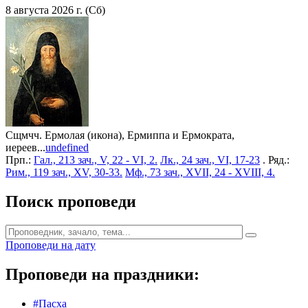
8 августа 2026 г. (Сб)
Сщмчч. Ермолая (икона), Ермиппа и Ермократа,
иереев...
undefined
Прп.:
Гал., 213 зач., V, 22 - VI, 2.
Лк., 24 зач., VI, 17-23
. Ряд.:
Рим., 119 зач., XV, 30-33.
Мф., 73 зач., XVII, 24 - XVIII, 4.
Поиск проповеди
Проповеди на дату
Проповеди на праздники:
#Пасха