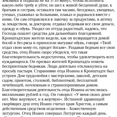
землянки и подвалы не на 5–10 минут, чтобы исполнить
какую-либо требу и уйти; он шел к живой бесценной душе, к
братьям и сестрам, оставался там часами, беседовал, увещевал,
утешал, ухаживал за больными, плакал и радовался вместе с
ними. Он сам отправлялся в лавочку за продуктами, в аптеку
за лекарством, за доктором, отдавал беднякам все свои деньги,
одежду и обувь. Уходил он оттуда радостный, надеясь, что
Господь пошлет средства для дальнейших благодеяний.
Кронштадтские жители видели, как он возвращается домой
босой и без рясы и приносили матушке обувь, говоря: «Твой
отдал свою кому-то, придет босым». Раздавая бедным все свои
средства, отец Иоанн скоро убедился, что такая
благотворительность недостаточна, чтобы удовлетворить всех
нуждающихся. Он призвал жителей Кронштадта помочь
бесприютным беднякам. Люди деятельно откликнулись на
просьбу пастыря. Стараниями отца Иоанна в Кронштадте был
устроен Дом трудолюбия с мастерскими, школой, детским
садом, приютом, столовой, библиотекой, бесплатной
лечебницей, ночлежным и странноприимным домом.
Благотворительная деятельность отца Иоанна исчислялась
миллионами рублей в год. Он говорил: «У меня своих денег
нет. Мне жертвуют, и я жертвую». Истинной здравницей
скорбящих душ отец Иоанн считал храм Христов, а самым
действенным средством исцеления – Божественную
литургию. Отец Иоанн совершал Литургию каждый день.