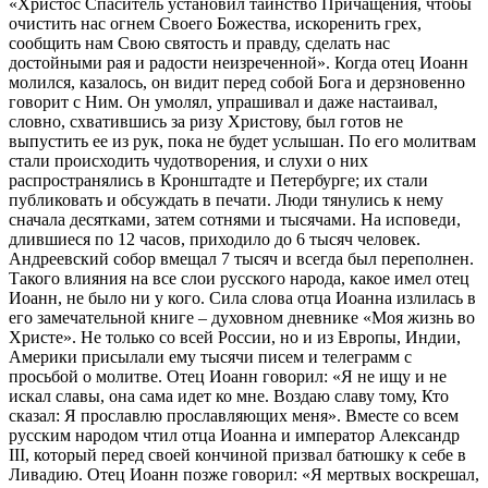
«Христос Спаситель установил таинство Причащения, чтобы
очистить нас огнем Своего Божества, искоренить грех,
сообщить нам Свою святость и правду, сделать нас
достойными рая и радости неизреченной». Когда отец Иоанн
молился, казалось, он видит перед собой Бога и дерзновенно
говорит с Ним. Он умолял, упрашивал и даже настаивал,
словно, схватившись за ризу Христову, был готов не
выпустить ее из рук, пока не будет услышан. По его молитвам
стали происходить чудотворения, и слухи о них
распространялись в Кронштадте и Петербурге; их стали
публиковать и обсуждать в печати. Люди тянулись к нему
сначала десятками, затем сотнями и тысячами. На исповеди,
длившиеся по 12 часов, приходило до 6 тысяч человек.
Андреевский собор вмещал 7 тысяч и всегда был переполнен.
Такого влияния на все слои русского народа, какое имел отец
Иоанн, не было ни у кого. Сила слова отца Иоанна излилась в
его замечательной книге – духовном дневнике «Моя жизнь во
Христе». Не только со всей России, но и из Европы, Индии,
Америки присылали ему тысячи писем и телеграмм с
просьбой о молитве. Отец Иоанн говорил: «Я не ищу и не
искал славы, она сама идет ко мне. Воздаю славу тому, Кто
сказал: Я прославлю прославляющих меня». Вместе со всем
русским народом чтил отца Иоанна и император Александр
III, который перед своей кончиной призвал батюшку к себе в
Ливадию. Отец Иоанн позже говорил: «Я мертвых воскрешал,