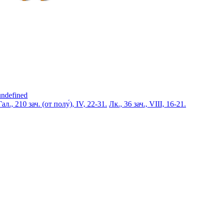
undefined
Гал., 210 зач. (от полу́), IV, 22-31.
Лк., 36 зач., VIII, 16-21.