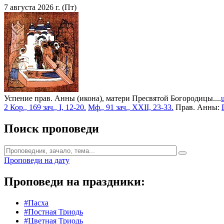
7 августа 2026 г. (Пт)
Успение прав. Анны (икона), матери Пресвятой Богородицы....
2 Кор., 169 зач., I, 12-20.
Мф., 91 зач., XXII, 23-33.
Прав. Анны:
Поиск проповеди
Проповеди на дату
Проповеди на праздники:
#Пасха
#Постная Триодь
#Цветная Триодь