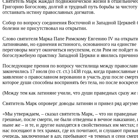
Святитель Марк жаждал подвижнической жизни в отшельничеств
Григорию Богослову, долгий и трудный путь борьбы за чисто
отстаивать истину православных догматов.
Собор по вопросу соединения Восточной и Западной Церквей б
болезни не присутствовал на открытии.
Слово святителя Марка Папе Римскому Евгению IV на открытии
латинянами, но единения истинного, основанного на единстве
переговоры могут окончиться неуспехом, если Рим не пойдет н
богослужебную практику Западной Церкви и явились причино
Последующие прения по вопросу чистилища между православны
закончились 17 июля (по ст. ст.) 1438 года, когда православн
заявление о православном веровании в участь душ после смерт
которое души способны воспринять без тела, но после воскресе
(Между тем как латиняне учили, что души праведных сразу же 
Святитель Марк опроверг доводы латинян и привел ряд аргуме
«Мы утверждаем, – сказал святитель Марк, – что ни праведные 
грешные, после смерти, не были отведены в вечное наказание, 
ныне же – и те, и другие находятся в свойственных им местах;
нас посещают в тех храмах, где их почитают, и слушают призыва
очередь, заключенные в аду, пребывают «в темных и сени смерт