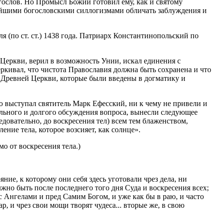
гослов. Но Промысл Божий готовил ему, как и святому
чайшими богословскими силлогизмами обличать заблуждения и
(по ст. ст.) 1438 года. Патриарх Константинопольский по
Церкви, верил в возможность Унии, искал единения с
ркивал, что чистота Православия должна быть сохранена и что
х Древней Церкви, которые были введены в догматику и
выступал святитель Марк Ефесский, ни к чему не привели и
тельного и долгого обсуждения вопроса, вынесли следующее
довательно, до воскресения тел) всем тем блаженством,
ение тела, которое возсияет, как солнце».
о от воскресения тела.)
ние, к которому они себя здесь уготовали чрез дела, ни
лжно быть после последнего того дня Суда и воскресения всех;
с Ангелами и пред Самим Богом, и уже как бы в раю, и часто
, и чрез свои мощи творят чудеса... вторые же, в свою