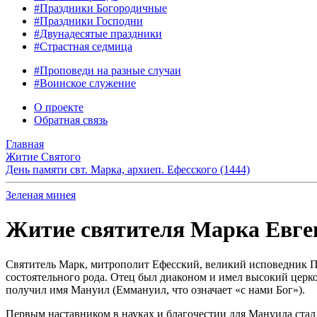
#Праздники Богородичные
#Праздники Господни
#Двунадесятые праздники
#Страстная седмица
#Проповеди на разные случаи
#Воинское служение
О проекте
Обратная связь
Главная
Житие Святого
День памяти свт. Марка, архиеп. Ефесского (1444)
Зеленая минея
Житие святителя Марка Евгени
Святитель Марк, митрополит Ефесский, великий исповедник Пр
состоятельного рода. Отец был диаконом и имел высокий цер
получил имя Мануил (Еммануил, что означает «с нами Бог»).
Первым наставником в науках и благочестии для Мануила стал е