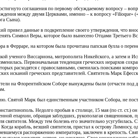
остигнуто соглашения по первому обсуждаемому вопросу – вопрос
дения между двумя Церквами, именно – к вопросу «Filioque» («
ога Сына).
есский привел данные в подкрепление своего утверждения, что в
енять Символ Веры, которое было вынесено Отцами Третьего Вс
бора в Ферраре, на котором была прочитана папская булла о пер
кой ученого Виссариона, митрополита Никейского, а затем и Ис
зменилась. Первоначальная тенденция греческих иерархов сохран
которых расходятся с православными, сменилась поисками комп
ских исканий греческих представителей. Святитель Марк Ефесск
вители на Флорентийском Соборе вынуждены были (отчасти под д
ам.
унию. Святой Марк был единственным участником Собора, не по
Константинополь. Недолго пробыв в столице, 15 мая (по ст. ст.) 
енной епархии, обращая заблудших, рукополагая священников, пр
для святителя. Между тем болезнь его значительно усугубилась.
 Когда корабль, везший святителя, пристал к острову Лимносу, 
мевшемуся распоряжению императора, заключен в крепость. Свят
пытался захватить остров, но неудачно. Свое неожиданное изб