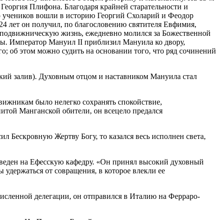
Георгия Плифона. Благодаря крайней старательности и
го учеников вошли в историю Георгий Схоларий и Феодор
24 лет он получил, по благословению святителя Евфимия,
ую подвижническую жизнь, ежедневно молился за Божественной
. Император Мануил II приблизил Мануила ко двору,
о; об этом можно судить на основании того, что ряд сочинений
ский залив). Духовным отцом и наставником Мануила стал
вижникам было нелегко сохранять спокойствие,
нитой Манганской обители, он всецело предался
ил Бескровную Жертву Богу, то казался весь исполнен света,
озведен на Ефесскую кафедру. «Он принял высокий духовный
 удержаться от совращения, в которое влекли ее
очисленной делегации, он отправился в Италию на Ферраро-