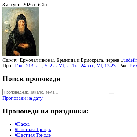
8 августа 2026 г. (Сб)
Сщмчч. Ермолая (икона), Ермиппа и Ермократа, иереев...
undefi
Прп.:
Гал., 213 зач., V, 22 - VI, 2.
Лк., 24 зач., VI, 17-23
. Ряд.:
Рим
Поиск проповеди
Проповеди на дату
Проповеди на праздники:
#Пасха
#Постная Триодь
#Цветная Триодь