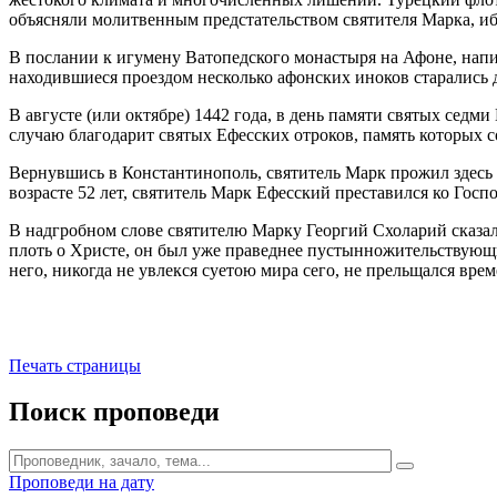
объясняли молитвенным предстательством святителя Марка, ибо 
В послании к игумену Ватопедского монастыря на Афоне, напиcа
находившиеся проездом несколько афонских иноков старались д
В августе (или октябре) 1442 года, в день памяти святых сед
случаю благодарит святых Ефесских отроков, память которых совер
Вернувшись в Константинополь, святитель Марк прожил здесь п
возрасте 52 лет, святитель Марк Ефесский преставился ко Госпо
В надгробном слове святителю Марку Георгий Схоларий сказал:
плоть о Христе, он был уже праведнее пустынножительствующих
него, никогда не увлекся суетою мира сего, не прельщался вр
Печать страницы
Поиск проповеди
Проповеди на дату