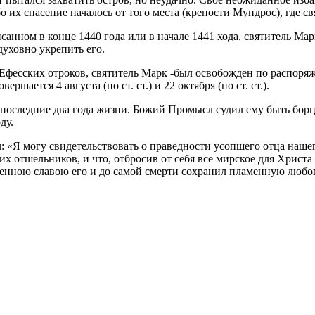
их спасение началось от того места (крепости Мундрос), где св
нном в конце 1440 года или в начале 1441 хода, святитель Марк
уховно укрепить его.
ми Ефесских отроков, святитель Марк -был освобожден по распор
шается 4 августа (по ст. ст.) и 22 октября (по ст. ст.).
оследние два года жизни. Божий Промысл судил ему быть борцом
ду.
 «Я могу свидетельствовать о праведности усопшего отца нашег
 отшельников, и что, отбросив от себя все мирское для Христа 
еменною славою его и до самой смерти сохранил пламенную любо