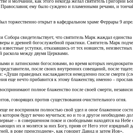
е и молчании, как этого некогда желал святитель Григорий Бо
ту Православия; ему было суждено и пламенными речами, и тон
ыл торжественно открыт в кафедральном храме Феррары 9 апреля 
 Собора свидетельствует, что святитель Марк жаждал единства 
 веры и древней богослужебной практики. Святитель Марк подче
а известные уступки, отказавшись от тех новшеств, неизвестны
й раскола между двумя Церквами.
ми и латинскими богословами, во время которых неоднократно 
ые представители, после своих внутренних совещаний, после тща
и: «Души праведных наслаждаются немедленно после смерти (сле
ния еще нечто прибавится к этому блаженству, именно – прославл
воспринимают полное блаженство после своей смерти, независим
нтов, говорящих против существования очистительного огня.
еще не восприняли полностью свой удел и оное блаженное состоя
в котором будут вечно мучиться; но и то и другое необходимо до
 первые – в совершенном покое и свободными находятся на Небе 
ющих их и молятся за них Богу, прияв от Него этот изрядный дар
ней, в рове преисподнем», как говорит Давид и затем Иов».