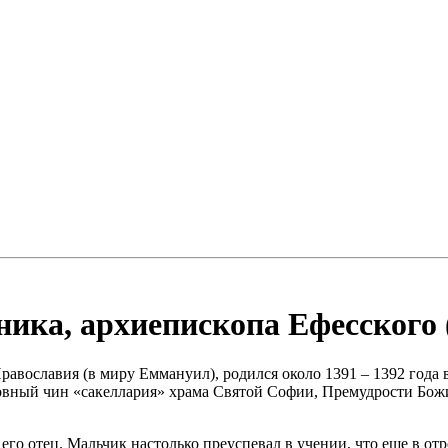
ка, архиепископа Ефесского (1
авославия (в миру Еммануил), родился около 1391 – 1392 года 
ковный чин «сакеллария» храма Святой Софии, Премудрости Бож
го отец. Мальчик настолько преуспевал в учении, что еще в отр