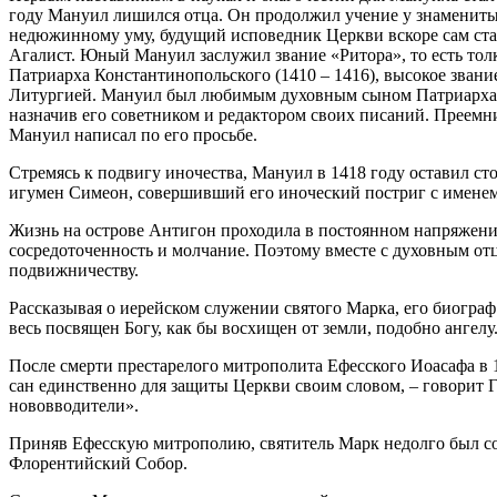
году Мануил лишился отца. Он продолжил учение у знаменитых
недюжинному уму, будущий исповедник Церкви вскоре сам стал
Агалист. Юный Мануил заслужил звание «Ритора», то есть тол
Патриарха Константинопольского (1410 – 1416), высокое зван
Литургией. Мануил был любимым духовным сыном Патриарха Ев
назначив его советником и редактором своих писаний. Преемни
Мануил написал по его просьбе.
Стремясь к подвигу иночества, Мануил в 1418 году оставил с
игумен Симеон, совершивший его иноческий постриг с имене
Жизнь на острове Антигон проходила в постоянном напряжении
сосредоточенность и молчание. Поэтому вместе с духовным отц
подвижничеству.
Рассказывая о иерейском служении святого Марка, его биограф 
весь посвящен Богу, как бы восхищен от земли, подобно ангелу
После смерти престарелого митрополита Ефесского Иоасафа в 
сан единственно для защиты Церкви своим словом, – говорит Ге
нововводители».
Приняв Ефесскую митрополию, святитель Марк недолго был со св
Флорентийский Собор.