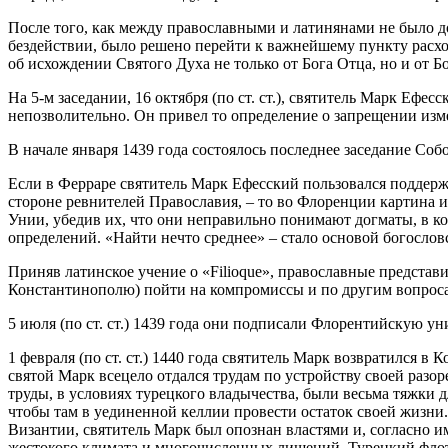
После того, как между православными и латинянами не было д
бездействии, было решено перейти к важнейшему пункту расхож
об исхождении Святого Духа не только от Бога Отца, но и от Б
На 5-м заседании, 16 октября (по ст. ст.), святитель Марк Еф
непозволительно. Он привел то определение о запрещении изм
В начале января 1439 года состоялось последнее заседание Со
Если в Ферраре святитель Марк Ефесский пользовался поддерж
стороне ревнителей Православия, – то во Флоренции картина и
Унии, убедив их, что они неправильно понимают догматы, в 
определений. «Найти нечто среднее» – стало основой богослов
Приняв латинское учение о «Filioque», православные предста
Константинополю) пойти на компромиссы и по другим вопрос
5 июля (по ст. ст.) 1439 года они подписали Флорентийскую 
1 февраля (по ст. ст.) 1440 года святитель Марк возвратился в 
святой Марк всецело отдался трудам по устройству своей разор
труды, в условиях турецкого владычества, были весьма тяжки 
чтобы там в уединенной келлии провести остаток своей жизни.
Византии, святитель Марк был опознан властями и, согласно и
жестокого климата и многочисленных лишений. Турецкий флот 