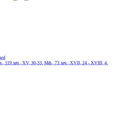
ned
., 119 зач., XV, 30-33.
Мф., 73 зач., XVII, 24 - XVIII, 4.