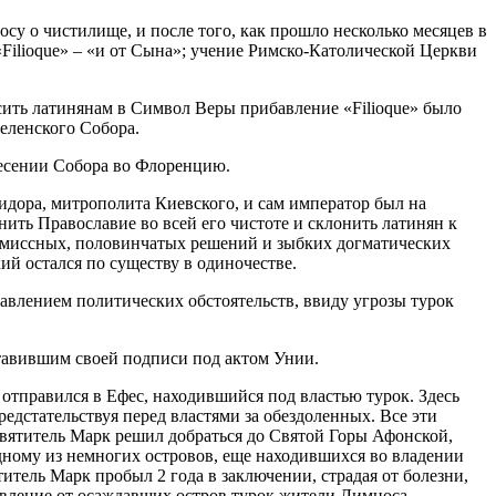
у о чистилище, и после того, как прошло несколько месяцев в
Filioque» – «и от Сына»; учение Римско-Католической Церкви
носить латинянам в Символ Веры прибавление «Filioque» было
еленского Собора.
енесении Собора во Флоренцию.
идора, митрополита Киевского, и сам император был на
ить Православие во всей его чистоте и склонить латинян к
ромиссных, половинчатых решений и зыбких догматических
ий остался по существу в одиночестве.
авлением политических обстоятельств, ввиду угрозы турок
ставившим своей подписи под актом Унии.
он отправился в Ефес, находившийся под властью турок. Здесь
едстательствуя перед властями за обездоленных. Все эти
 Святитель Марк решил добраться до Святой Горы Афонской,
одному из немногих островов, еще находившихся во владении
итель Марк пробыл 2 года в заключении, страдая от болезни,
авление от осаждавших остров турок жители Лимноса