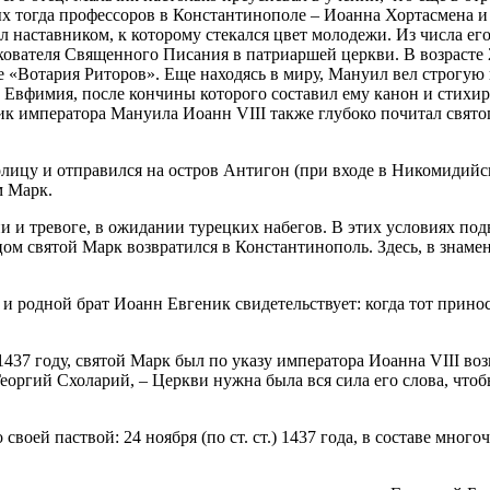
 тогда профессоров в Константинополе – Иоанна Хортасмена и 
 наставником, к которому стекался цвет молодежи. Из числа е
кователя Священного Писания в патриаршей церкви. В возрасте 
ие «Вотария Риторов». Еще находясь в миру, Мануил вел строг
фимия, после кончины которого составил ему канон и стихиры
к императора Мануила Иоанн VIII также глубоко почитал святог
толицу и отправился на остров Антигон (при входе в Никомидий
м Марк.
 и тревоге, в ожидании турецких набегов. В этих условиях под
ом святой Марк возвратился в Константинополь. Здесь, в знаме
и родной брат Иоанн Евгеник свидетельствует: когда тот принос
.
1437 году, святой Марк был по указу императора Иоанна VIII в
оргий Схоларий, – Церкви нужна была вся сила его слова, чтобы
оей паствой: 24 ноября (по ст. ст.) 1437 года, в составе мног