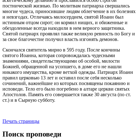
аскетическому деланию и прославился особо строгой
постнической жизнью. По молитвам патриарха свершались
многие чудеса, приносившие людям облегчение в их болезнях
и невзгодах. Отличаясь милосердием, святой Иоанн был
истинным отцом сирот; он кормил нищих, и обиженные и
обездоленные всегда находили в нем верного защитника.
Святой патриарх проявлял также великую ревность по Богу и
за свое благочестие получил власть изгонять демонов.
Скончался святитель мирно в 595 году. После кончины
святого Иоанна, которая сопровождалась чудесными
знамениями, свидетельствующими об особой, милости
Божией, обращенной на усопшего, в доме его не нашли
никакого имущества, кроме ветхой одежды. Патриарх Иоанн
правил церковью 13 лет и оставил после себя несколько
сочинений, важнейшие из которых посвящены покаянию и
исповеди. Тело его было погребено в алтаре церкви святых
Апостолов. Память его совершается также 30 августа (по ст.
ст.) и в Сырную субботу.
Печать страницы
Поиск проповеди