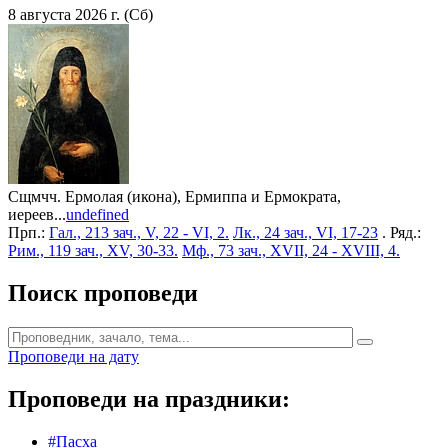
8 августа 2026 г. (Сб)
Сщмчч. Ермолая (икона), Ермиппа и Ермократа,
иереев...
undefined
Прп.:
Гал., 213 зач., V, 22 - VI, 2.
Лк., 24 зач., VI, 17-23
. Ряд.:
Рим., 119 зач., XV, 30-33.
Мф., 73 зач., XVII, 24 - XVIII, 4.
Поиск проповеди
Проповеди на дату
Проповеди на праздники:
#Пасха