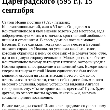
Цареградского (595 г.). 15
сентября
Святой Иоанн постник (†595), патриарх
Константинопольский, жил в VI веке. Оп родился в
Константинополе и был вначале золотых дел мастером, ведя
добродетельную жизнь и отличаясь христианской любовью к
нищим и странникам. В своем доме он поселил монаха
Евсевия. И вот однажды, когда они шли вместе и Евсевий
оказался справа от Иоанна, он услышал какой-то голос,
который обратился к нему со словами: «Не следует тебе, отче,
идти по правую сторону великого». Монах рассказал об этом
Константинопольскому патриарху Евтихию, который убедил
Иоанна принять пострижение и священный сан. Вскоре после
смерти патриарха святой Иоанн единогласно был избран
клиром и народом на святительский престол. Он долго
отказывался от этой чести, считая себя недостойным такого
высокого служения, однако устрашился видения Ангелов,
говоривших ему: «Ты не принимаешь престола? Пусть будет
другой, но от всех нас ты будешь наказан»,– и, выразив
согласие, принял посвящение.
В сане патриарха святой Иоанн стал предаваться усиленному