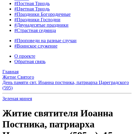
#Постная Триодь
#Цветная Триодь
#Праздники Богородичные
#Праздники Господни
#Двунадесятые праздники
#Страстная седмица
#Проповеди на разные случаи
#Воинское служение
О проекте
Обратная связь
Главная
Житие Святого
День памяти свт. Иоанна постника, патриарха Цареградского
(595)
Зеленая минея
Житие святителя Иоанна
Постника, патриарха