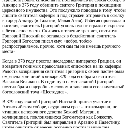
Анкире в 375 году обвинить святого Григория в похищении
церковного имущества. Это послужило поводом к тому, чтобы
лишить святителя кафедры и под стражей отправить в ссылку
в город Анкиру (в Галатии, Малая Азия). Избегая произвола и
насилия, святитель Григорий ускользнул от стражи и скрылся
в безопасное место. Скитаясь в течение трех лет, святитель
Григорий Нисский не оставался в бездействии; святитель
Григорий Богослов писал ему: «добро, тобою
распространяемое, прочно, хотя сам ты не имеешь прочного
места».
Когда в 378 году престол наследовал император Грациан, он
возвратил гонимых православных епископов на их кафедры.
Радость возвращения святителя Григория к своей пастве была
омрачена кончиной в январе 379 года его брата святителя
Василия Великого. В годичную память святой Григорий
почтил брата надгробным словом и завершил его знаменитый
богословский труд «Шестоднев».
В 379 году святой Григорий Нисский принял участие в
Антиохийском соборе, осудившем ересь антикомариан, не
чтивших непорочного девства Божией Матери, и
коллиридиан, поклонявшихся Богоматери как Божеству.
Святитель Григорий был направлен в Аравию и Палестину,
чтобы очистить от ересей особенно пострадавшие там