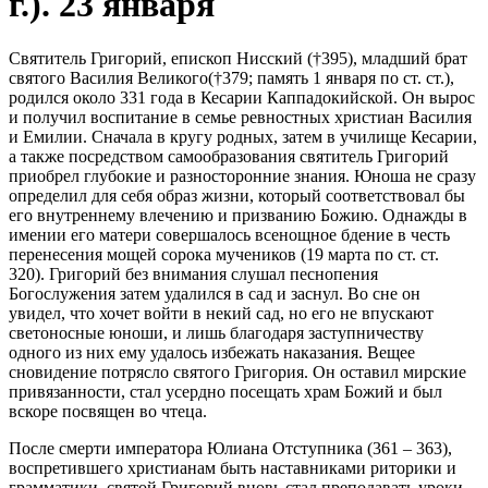
г.). 23 января
Святитель Григорий, епископ Нисский (†395), младший брат
святого Василия Великого(†379; память 1 января по ст. ст.),
родился около 331 года в Кесарии Каппадокийской. Он вырос
и получил воспитание в семье ревностных христиан Василия
и Емилии. Сначала в кругу родных, затем в училище Кесарии,
а также посредством самообразования святитель Григорий
приобрел глубокие и разносторонние знания. Юноша не сразу
определил для себя образ жизни, который соответствовал бы
его внутреннему влечению и призванию Божию. Однажды в
имении его матери совершалось всенощное бдение в честь
перенесения мощей сорока мучеников (19 марта по ст. ст.
320). Григорий без внимания слушал песнопения
Богослужения затем удалился в сад и заснул. Во сне он
увидел, что хочет войти в некий сад, но его не впускают
светоносные юноши, и лишь благодаря заступничеству
одного из них ему удалось избежать наказания. Вещее
сновидение потрясло святого Григория. Он оставил мирские
привязанности, стал усердно посещать храм Божий и был
вскоре посвящен во чтеца.
После смерти императора Юлиана Отступника (361 – 363),
воспретившего христианам быть наставниками риторики и
грамматики, святой Григорий вновь стал преподавать уроки