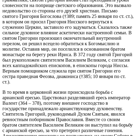
словесности на поприще светского образования. Это вызвало
недовольство со стороны его друзей христиан. Письмо
святого Григория Богослова (†389; память 25 января по ст. ст.),
в котором он просил Григория Нисского вернуться к
служению Церкви, заставило его задуматься. Сказалось также
сильное духовное влияние аскетически настроенной семьи. В
святом Григории произошел окончательный внутренний
перелом, он решил всецело обратиться к Богомыслию и
молитве. Оставив мир, он поселился в основанном братом
монастыре на берегу реки Ириса. В 372 году святой Григорий
был рукоположен святителем Василием Великим, с согласия
всех каппадокийских епископов, в епископы города Ниссы.
Верным помощником служила при святом Григории его
сестра праведная Феозва, диакониса (†385; 10 января по ст.
ст.).
В то время в церковной жизни происходила борьба с
арианской ересью. Царствовал разделявший ересь император
Валент (364 – 378), поэтому внешнее господство в
государстве принадлежало арианствующему духовенству.
Святитель Григорий, руководимый Духом Святым, явился
ревностным поборником Православия. Вместе со своим
братом святителем Василием Великим он выступил на борьбу
с арианской ересью, за что претерпел различные гонения.
Арианствующие епископы не постыдились на своем Соборе в