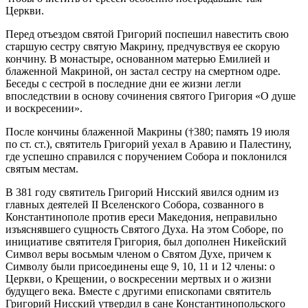
Церкви.
Перед отъездом святой Григорий поспешил навестить свою
старшую сестру святую Макрину, предчувствуя ее скорую
кончину. В монастыре, основанном матерью Емилией и
блаженной Макриной, он застал сестру на смертном одре.
Беседы с сестрой в последние дни ее жизни легли
впоследствии в основу сочинения святого Григория «О душе
и воскресении».
После кончины блаженной Макрины (†380; память 19 июля
по ст. ст.), святитель Григорий уехал в Аравию и Палестину,
где успешно справился с поручением Собора и поклонился
святым местам.
В 381 году святитель Григорий Нисский явился одним из
главных деятелей II Вселенского Собора, созванного в
Константинополе против ереси Македония, неправильно
изъяснявшего сущность Святого Духа. На этом Соборе, по
инициативе святителя Григория, был дополнен Никейский
Символ веры восьмым членом о Святом Духе, причем к
Символу были присоединены еще 9, 10, 11 и 12 члены: о
Церкви, о Крещении, о воскресении мертвых и о жизни
будущего века. Вместе с другими епископами святитель
Григорий Нисский утвердил в сане Константинопольского