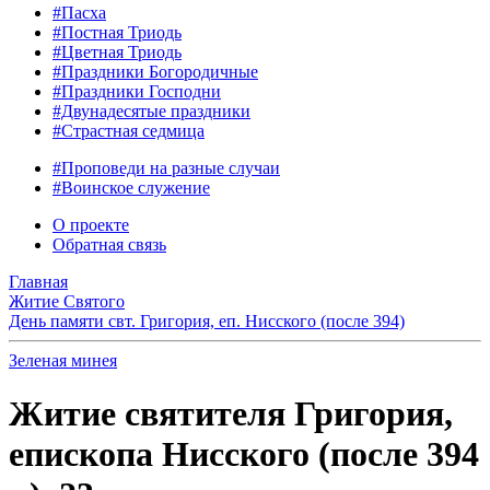
#Пасха
#Постная Триодь
#Цветная Триодь
#Праздники Богородичные
#Праздники Господни
#Двунадесятые праздники
#Страстная седмица
#Проповеди на разные случаи
#Воинское служение
О проекте
Обратная связь
Главная
Житие Святого
День памяти свт. Григория, еп. Нисского (после 394)
Зеленая минея
Житие святителя Григория,
епископа Нисского (после 394