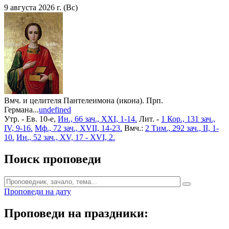
9 августа 2026 г. (Вс)
Вмч. и целителя Пантелеимона (икона). Прп.
Германа...
undefined
Утр. - Ев. 10-е,
Ин., 66 зач., XXI, 1-14.
Лит. -
1 Кор., 131 зач.,
IV, 9-16.
Мф., 72 зач., XVII, 14-23.
Вмч.:
2 Тим., 292 зач., II, 1-
10.
Ин., 52 зач., XV, 17 - XVI, 2.
Поиск проповеди
Проповеди на дату
Проповеди на праздники: