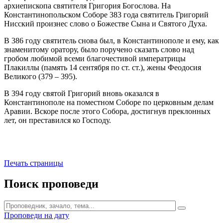
архиепископа святителя Григория Богослова. На
Константинопольском Соборе 383 года святитель Григорий
Нисский произнес слово о Божестве Сына и Святого Духа.
В 386 году святитель снова был, в Константинополе и ему, как
знаменитому оратору, было поручено сказать слово над
гробом любимой всеми благочестивой императрицы
Плакиллы (память 14 сентября по ст. ст.), жены Феодосия
Великого (379 – 395).
В 394 году святой Григорий вновь оказался в
Константинополе на поместном Соборе по церковным делам
Аравии. Вскоре после этого Собора, достигнув преклонных
лет, он преставился ко Господу.
Печать страницы
Поиск проповеди
Проповеди на дату