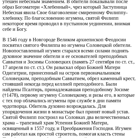
утешен небесным знамением. В обители показывали после
образ Богоматери «Хлебенный», чрез который Заступница
Небесная явила Свое благоволение смиренному Филиппу-
хлебнику. По благословению игумена, святой Филипп
некоторое время проводил в пустынном уединении, внимая
себе и Богу.
В 1546 году в Новгороде Великом архиепископ Феодосии
посвятил святого Филиппа во игумена Соловецкой обители.
Новопоставленный игумен старался всеми силами поднять
духовное значение обители и ее основателей преподобных
Савватия и Зосимы Соловецких (память 27 сентября по ст. ст.,
17 апреля по ст. ст.). Он разыскал образ Божией Матери
Одигитрии, принесенный на остров первоначальником
Соловецким, преподобным Савватием, обрел каменный крест,
стоявший некогда перед келлией преподобного. Были
найдены Псалтирь, принадлежавшая преподобному Зосиме
(†1478), первому игумену Соловецкому, и ризы его, в которые
с тех пор облачались игумены при службе в дни памяти
чудотворца. Обитель духовно возрождалась. Для
упорядочения жизни в монастыре был принят новый устав.
Святой Филипп построил на Соловках два величественных
храма – трапезный храм Успения Божией Матери,
освященный в 1557 году, и Преображения Господня. Игумен
сам работал как простой строитель, помогая класть стены