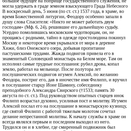
большое будущее на поприще государственного служения, не
могла удержать в граде земном взыскующего Града Небесного
В воскресный день, 5 июня (по ст. ст.) 1537 года, в храме, во
время Божественной литургии, Феодору особенно запали в
душу слова Спасителя: «Никто не может работать двум
господам» (Мф. 6, 24), решившие его дальнейшую судьбу.
Усердно помолившись московским чудотворцам, он, не
прощаясь с родными, тайно в одежде простолюдина покинул
Москву и некоторое время укрывался от мира в деревне
Хижи, близ Онежского озера, добывая пропитание
пастушескими трудами. Жажда подвигов привела его в
знаменитый Соловецкий монастырь на Белом море. Там он
исполнял самые трудные послушания: рубил дрова, копал
землю, работал на мельнице. После полутора лет
послушнических подвигов игумен Алексий, по желанию
Феодора, постриг его, дав в иночестве имя Филипп, и вручил
в послушание старцу Ионе Шамину, собеседнику
преподобного Александра Свирского (†1533; память 30
августа по ст. ст.). Под руководством опытных старцев инок
Филипп возрастал духовно, усиливая пост и молитву. Игумен
Алексий послал его на послушание в монастырскую кузницу,
где святой Филипп с работой тяжелым молотом сочетал
делание непрестанной молитвы. К началу службы в храме он
всегда являлся первым и последним выходил из него.
Трудился он и в хлебне, где смиренный подвижник был