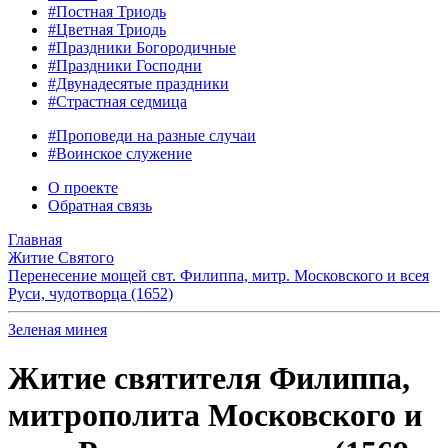
#Постная Триодь
#Цветная Триодь
#Праздники Богородичные
#Праздники Господни
#Двунадесятые праздники
#Страстная седмица
#Проповеди на разные случаи
#Воинское служение
О проекте
Обратная связь
Главная
Житие Святого
Перенесение мощей свт. Филиппа, митр. Московского и всея
Руси, чудотворца (1652)
Зеленая минея
Житие святителя Филиппа,
митрополита Московского и