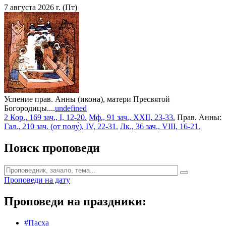
7 августа 2026 г. (Пт)
Успение прав. Анны (икона), матери Пресвятой
Богородицы....
undefined
2 Кор., 169 зач., I, 12-20.
Мф., 91 зач., XXII, 23-33.
Прав. Анны:
Гал., 210 зач. (от полу́), IV, 22-31.
Лк., 36 зач., VIII, 16-21.
Поиск проповеди
Проповеди на дату
Проповеди на праздники:
#Пасха