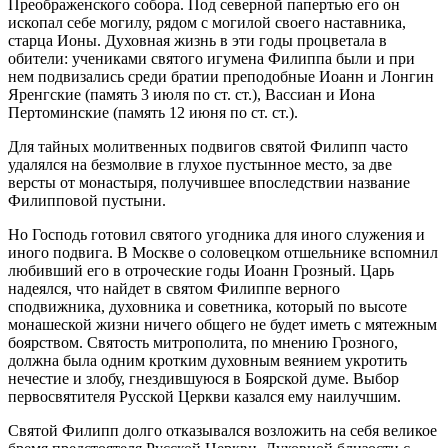
Преображенского собора. Под северной папертью его он
ископал себе могилу, рядом с могилой своего наставника,
старца Ионы. Духовная жизнь в эти годы процветала в
обители: учениками святого игумена Филиппа были и при
нем подвизались среди братии преподобные Иоанн и Лонгин
Яренгские (память 3 июля по ст. ст.), Вассиан и Иона
Пертоминские (память 12 июня по ст. ст.).
Для тайных молитвенных подвигов святой Филипп часто
удалялся на безмолвие в глухое пустынное место, за две
версты от монастыря, получившее впоследствии название
Филипповой пустыни.
Но Господь готовил святого угодника для иного служения и
иного подвига. В Москве о соловецком отшельнике вспомнил
любивший его в отроческие годы Иоанн Грозный. Царь
надеялся, что найдет в святом Филиппе верного
сподвижника, духовника и советника, который по высоте
монашеской жизни ничего общего не будет иметь с мятежным
боярством. Святость митрополита, по мнению Грозного,
должна была одним кротким духовным веянием укротить
нечестие и злобу, гнездившуюся в Боярской думе. Выбор
первосвятителя Русской Церкви казался ему наилучшим.
Святой Филипп долго отказывался возложить на себя великое