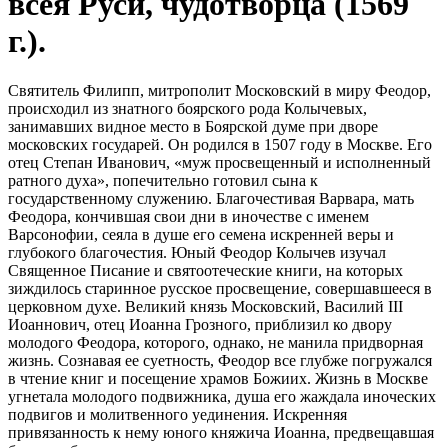
всея Руси, чудотворца (1569
г.).
Святитель Филипп, митрополит Московский в миру Феодор,
происходил из знатного боярского рода Колычевых,
занимавших видное место в Боярской думе при дворе
московских государей. Он родился в 1507 году в Москве. Его
отец Степан Иванович, «муж просвещенный и исполненный
ратного духа», попечительно готовил сына к
государственному служению. Благочестивая Варвара, мать
Феодора, кончившая свои дни в иночестве с именем
Варсонофии, сеяла в душе его семена искренней веры и
глубокого благочестия. Юный Феодор Колычев изучал
Священное Писание и святоотеческие книги, на которых
зиждилось старинное русское просвещение, совершавшееся в
церковном духе. Великий князь Московский, Василий III
Иоаннович, отец Иоанна Грозного, приблизил ко двору
молодого Феодора, которого, однако, не манила придворная
жизнь. Сознавая ее суетность, Феодор все глубже погружался
в чтение книг и посещение храмов Божиих. Жизнь в Москве
угнетала молодого подвижника, душа его жаждала иноческих
подвигов и молитвенного уединения. Искренняя
привязанность к нему юного княжича Иоанна, предвещавшая