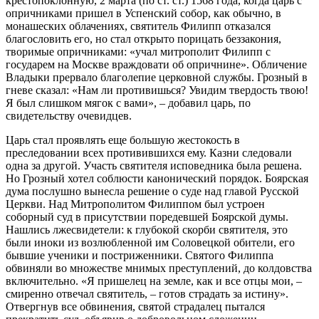
крестопоклонную, 2 марта (по ст. ст.) 1568 года, когда царь с
опричниками пришел в Успенский собор, как обычно, в
монашеских облачениях, святитель Филипп отказался
благословить его, но стал открыто порицать беззакония,
творимые опричниками: «учал митрополит Филипп с
государем на Москве враждовати об опричнине». Обличение
Владыки прервало благолепие церковной службы. Грозный в
гневе сказал: «Нам ли противишься? Увидим твердость твою!
Я был слишком мягок с вами», – добавил царь, по
свидетельству очевидцев.
Царь стал проявлять еще большую жестокость в
преследовании всех противившихся ему. Казни следовали
одна за другой. Участь святителя исповедника была решена.
Но Грозный хотел соблюсти канонический порядок. Боярская
дума послушно вынесла решение о суде над главой Русской
Церкви. Над Митрополитом Филиппом был устроен
соборный суд в присутствии поредевшей Боярской думы.
Нашлись лжесвидетели: к глубокой скорби святителя, это
были иноки из возлюбленной им Соловецкой обители, его
бывшие ученики и постриженники. Святого Филиппа
обвиняли во множестве мнимых преступлений, до колдовства
включительно. «Я пришелец на земле, как и все отцы мои, –
смиренно отвечал святитель, – готов страдать за истину».
Отвергнув все обвинения, святой страдалец пытался