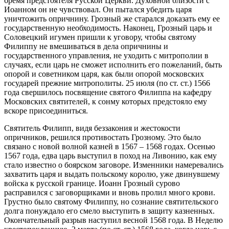
бремя предстоятеля Русской Церкви. Духовной близости с
Иоанном он не чувствовал. Он пытался убедить царя
уничтожить опричнину. Грозный же старался доказать ему ее
государственную необходимость. Наконец, Грозный царь и
Соловецкий игумен пришли к уговору, чтобы святому
Филиппу не вмешиваться в дела опричнины и
государственного управления, не уходить с митрополии в
случаях, если царь не сможет исполнить его пожеланий, быть
опорой и советником царя, как были опорой московских
государей прежние митрополиты. 25 июля (по ст. ст.) 1566
года свершилось посвящение святого Филиппа на кафедру
Московских святителей, к сонму которых предстояло ему
вскоре присоединиться.
Святитель Филипп, видя беззакония и жестокости
опричников, решился противостать Грозному. Это было
связано с новой волной казней в 1567 – 1568 годах. Осенью
1567 года, едва царь выступил в поход на Ливонию, как ему
стало известно о боярском заговоре. Изменники намеревались
захватить царя и выдать польскому королю, уже двинувшему
войска к русской границе. Иоанн Грозный сурово
расправился с заговорщиками и вновь пролил много крови.
Грустно было святому Филиппу, но сознание святительского
долга понуждало его смело выступить в защиту казненных.
Окончательный разрыв наступил весной 1568 года. В Неделю