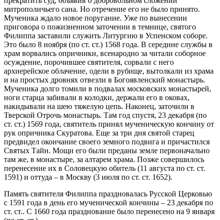
прекратить суд, объявив о добровольном сложении
митрополичьего сана. Но отречение его не было принято.
Мученика ждало новое поругание. Уже по вынесении
приговора о пожизненном заточении в темнице, святого
Филиппа заставили служить Литургию в Успенском соборе.
Это было 8 ноября (по ст. ст.) 1568 года. В середине службы в
храм ворвались опричники, всенародно за читали соборное
осуждение, порочившее святителя, сорвали с него
архиерейское облачение, одели в рубище, вытолкали из храма
и на простых дровнях отвезли в Богоявленский монастырь.
Мученика долго томили в подвалах московских монастырей,
ноги старца забивали в колодки, держали его в оковах,
накидывали на шею тяжелую цепь. Наконец, заточили в
Тверской Отрочь монастырь. Там год спустя, 23 декабря (по
ст. ст.) 1569 года, святитель принял мученическую кончину от
рук опричника Скуратова. Еще за три дня святой старец
предвидел окончание своего земного подвига и причастился
Святых Тайн. Мощи его были преданы земле первоначально
там же, в монастыре, за алтарем храма. Позже совершилось
перенесение их в Соловецкую обитель (11 августа по ст. ст.
1591) и оттуда – в Москву (3 июля по ст. ст. 1652).
Память святителя Филиппа праздновалась Русской Церковью
с 1591 года в день его мученической кончины – 23 декабря по
ст. ст.. С 1660 года празднование было перенесено на 9 января