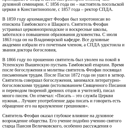
духовной семинарии. С 1856 года он – настоятель посольской
церкви в Константинополе, с 1857 года – ректор СПДА.
В 1859 году архимандрит Феофан был хиротонисан во
епископа Тамбовского и Шацкого. Святитель Феофан
устраивал церковноприходские и воскресные школы,
заботился о повышении образования духовенства. С июля
1863 года он на Владимирской кафедре. Все духовные
академии избрали его почетным членом, а СПДА удостоила и
звания доктора богословия,
В 1866 году по прошению святитель был уволен на покой в
Успенскую Вышенскую пустынь Тамбовской епархии. Время
после богослужения и молитвы святитель Феофан посвящал
письменным трудам. После Пасхи 1872 года он ушел в затвор.
Святитель совершал богослужения, занимался литературно-
богословскими трудами (истолкованием Священного Писания
и переводом творений древних отцов и учителей), писал
много писем. Он отмечал: «Писать – это служба Церкви
нужная... Лучшее употребление дара писать и говорить есть
обращение его на вразумление грешников».
Святитель Феофан оказал глубокое влияние на духовное
возрождение общества. Его учение подобно учению святого
старца Паисия Величковского, особенно рассуждения о