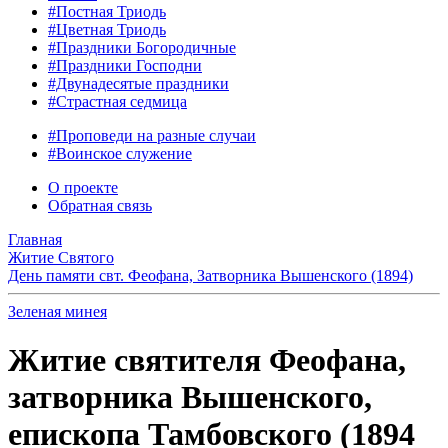
#Постная Триодь
#Цветная Триодь
#Праздники Богородичные
#Праздники Господни
#Двунадесятые праздники
#Страстная седмица
#Проповеди на разные случаи
#Воинское служение
О проекте
Обратная связь
Главная
Житие Святого
День памяти свт. Феофана, Затворника Вышенского (1894)
Зеленая минея
Житие святителя Феофана,
затворника Вышенского,
епископа Тамбовского (1894