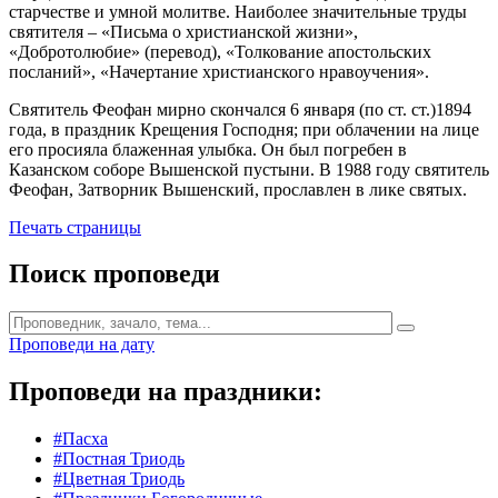
старчестве и умной молитве. Наиболее значительные труды
святителя – «Письма о христианской жизни»,
«Добротолюбие» (перевод), «Толкование апостольских
посланий», «Начертание христианского нравоучения».
Святитель Феофан мирно скончался 6 января (по ст. ст.)1894
года, в праздник Крещения Господня; при облачении на лице
его просияла блаженная улыбка. Он был погребен в
Казанском соборе Вышенской пустыни. В 1988 году святитель
Феофан, Затворник Вышенский, прославлен в лике святых.
Печать страницы
Поиск проповеди
Проповеди на дату
Проповеди на праздники:
#Пасха
#Постная Триодь
#Цветная Триодь