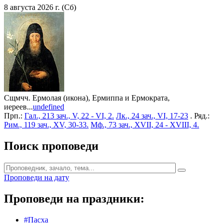
8 августа 2026 г. (Сб)
Сщмчч. Ермолая (икона), Ермиппа и Ермократа,
иереев...
undefined
Прп.:
Гал., 213 зач., V, 22 - VI, 2.
Лк., 24 зач., VI, 17-23
. Ряд.:
Рим., 119 зач., XV, 30-33.
Мф., 73 зач., XVII, 24 - XVIII, 4.
Поиск проповеди
Проповеди на дату
Проповеди на праздники:
#Пасха