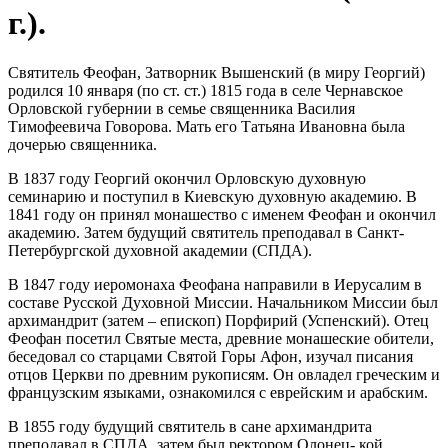
г.).
Святитель Феофан, Затворник Вышенский (в миру Георгий)
родился 10 января (по ст. ст.) 1815 года в селе Чернавское
Орловской губернии в семье священника Василия
Тимофеевича Говорова. Мать его Татьяна Ивановна была
дочерью священника.
В 1837 году Георгий окончил Орловскую духовную
семинарию и поступил в Киевскую духовную академию. В
1841 году он принял монашество с именем Феофан и окончил
академию. Затем будущий святитель преподавал в Санкт-
Петербургской духовной академии (СПДА).
В 1847 году иеромонаха Феофана направили в Иерусалим в
составе Русской Духовной Миссии. Начальником Миссии был
архимандрит (затем – епископ) Порфирий (Успенский). Отец
Феофан посетил Святые места, древние монашеские обители,
беседовал со старцами Святой Горы Афон, изучал писания
отцов Церкви по древним рукописям. Он овладел греческим и
французским языками, ознакомился с еврейским и арабским.
В 1855 году будущий святитель в сане архимандрита
преподавал в СПДА, затем был ректором Олонец- кой