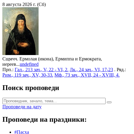
8 августа 2026 г. (Сб)
Сщмчч. Ермолая (икона), Ермиппа и Ермократа,
иереев...
undefined
Прп.:
Гал., 213 зач., V, 22 - VI, 2.
Лк., 24 зач., VI, 17-23
. Ряд.:
Рим., 119 зач., XV, 30-33.
Мф., 73 зач., XVII, 24 - XVIII, 4.
Поиск проповеди
Проповеди на дату
Проповеди на праздники:
#Пасха