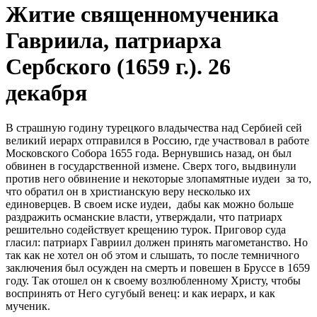
Житие священномученика
Гавриила, патриарха
Сербского (1659 г.). 26
декабря
В страшную годину турецкого владычества над Сербией сей
великий иерарх отправился в Россию, где участвовал в работе
Московского Собора 1655 года. Вернувшись назад, он был
обвинен в государственной измене. Сверх того, выдвинули
против него обвинение и некоторые злопамятные иудеи за то,
что обратил он в христианскую веру несколько их
единоверцев. В своем иске иудеи, дабы как можно больше
раздражить османские власти, утверждали, что патриарх
решительно содействует крещению турок. Приговор суда
гласил: патриарх Гавриил должен принять магометанство. Но
так как не хотел он об этом и слышать, то после темничного
заключения был осужден на смерть и повешен в Бруссе в 1659
году. Так отошел он к своему возлюбленному Христу, чтобы
воспринять от Него сугубый венец: и как иерарх, и как
мученик.