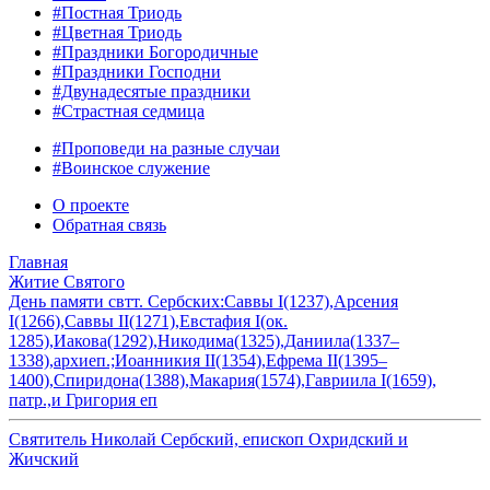
#Постная Триодь
#Цветная Триодь
#Праздники Богородичные
#Праздники Господни
#Двунадесятые праздники
#Страстная седмица
#Проповеди на разные случаи
#Воинское служение
О проекте
Обратная связь
Главная
Житие Святого
День памяти свтт. Сербских:Саввы I(1237),Арсения
I(1266),Саввы II(1271),Евстафия I(ок.
1285),Иакова(1292),Никодима(1325),Даниила(1337–
1338),архиеп.;Иоанникия II(1354),Ефрема II(1395–
1400),Спиридона(1388),Макария(1574),Гавриила I(1659),
патр.,и Григория еп
Святитель Николай Сербский, епископ Охридский и
Жичский