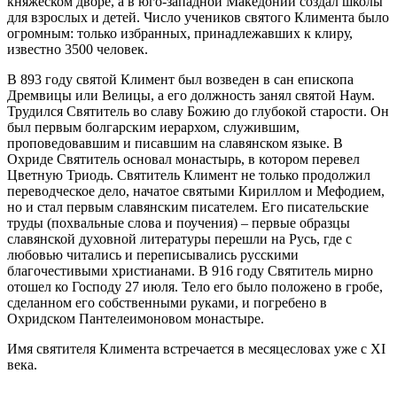
княжеском дворе, а в юго-западной Македонии создал школы
для взрослых и детей. Число учеников святого Климента было
огромным: только избранных, принадлежавших к клиру,
известно 3500 человек.
В 893 году святой Климент был возведен в сан епископа
Дремвицы или Велицы, а его должность занял святой Наум.
Трудился Святитель во славу Божию до глубокой старости. Он
был первым болгарским иерархом, служившим,
проповедовавшим и писавшим на славянском языке. В
Охриде Святитель основал монастырь, в котором перевел
Цветную Триодь. Святитель Климент не только продолжил
переводческое дело, начатое святыми Кириллом и Мефодием,
но и стал первым славянским писателем. Его писательские
труды (похвальные слова и поучения) – первые образцы
славянской духовной литературы перешли на Русь, где с
любовью читались и переписывались русскими
благочестивыми христианами. В 916 году Святитель мирно
отошел ко Господу 27 июля. Тело его было положено в гробе,
сделанном его собственными руками, и погребено в
Охридском Пантелеимоновом монастыре.
Имя святителя Климента встречается в месяцесловах уже с XI
века.