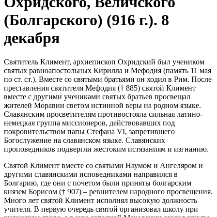
Охридского, Величского
(Болгарского) (916 г.). 8
декабря
Святитель Климент, архиепископ Охридский был учеником
святых равноапостольных Кирилла и Мефодия (память 11 мая
по ст. ст.). Вместе со святыми братьями он ходил в Рим. После
преставления святителя Мефодия († 885) святой Климент
вместе с другими учениками святых братьев просвещал
жителей Моравии светом истинной веры на родном языке.
Славянским просветителям противостояла сильная латино-
немецкая группа миссионеров, действовавших под
покровительством папы Стефана VI, запретившего
Богослужение на славянском языке. Славянских
проповедников подвергли жестоким истязаниям и изгнанию.
Святой Климент вместе со святыми Наумом и Ангеляром и
другими славянскими исповедниками направился в
Болгарию, где они с почетом были приняты болгарским
князем Борисом († 907) – ревнителем народного просвещения.
Много лет святой Климент исполнял высокую должность
учителя. В первую очередь святой организовал школу при