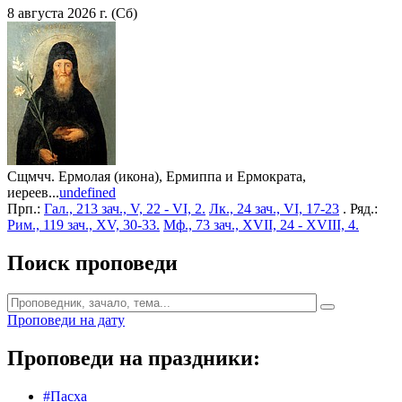
8 августа 2026 г. (Сб)
Сщмчч. Ермолая (икона), Ермиппа и Ермократа,
иереев...
undefined
Прп.:
Гал., 213 зач., V, 22 - VI, 2.
Лк., 24 зач., VI, 17-23
. Ряд.:
Рим., 119 зач., XV, 30-33.
Мф., 73 зач., XVII, 24 - XVIII, 4.
Поиск проповеди
Проповеди на дату
Проповеди на праздники:
#Пасха