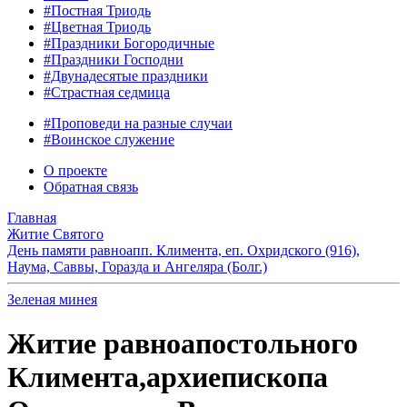
#Постная Триодь
#Цветная Триодь
#Праздники Богородичные
#Праздники Господни
#Двунадесятые праздники
#Страстная седмица
#Проповеди на разные случаи
#Воинское служение
О проекте
Обратная связь
Главная
Житие Святого
День памяти равноапп. Климента, еп. Охридского (916),
Наума, Саввы, Горазда и Ангеляра (Болг.)
Зеленая минея
Житие равноапостольного
Климента,архиепископа