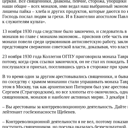
церкви. Все священники, диаконы, певчие, сторожа, уборщики 
наши общие – всех монахов, ими ведал наш выбранный эконом..
лишены пайка – хлеба и других продуктов, которые даются по 
Господь послал людям за грехи. И в Евангелии апостолом Павлом
к служителям культа».
13 ноября 1930 года следствие было закончено, и следователь
монахов во главе с монахом-экономом... присвоив себе часть 
монахи повели среди церковников антисоветскую работу, закл
предстоящем свержении советской власти, доказывая, что власт
23 ноября 1930 года Коллегия ОГПУ приговорила монаха Таврио
потому, когда срок ссылки закончился, он не стал их покидат
послушался и приехал, поселившись здесь в сторожке при хра
В то время один за другим арестовывались священники, и быва
по соседству с храмом монахини стали упрашивать монаха Тавр
этом в Москву, так как архиепископ Питирим был уже арестов
Сергием (Страгородским), но все хлопоты его окончились, одна
священников, монахов и наиболее активных мирян. 3 декабря 1
– Вы арестованы за контрреволюционную деятельность. Дайте 
лейтенант госбезопасности Щебенев.
– Контрреволюционной деятельности я не вел, поэтому показан
поступить священником, но поездка оказалась безрезультатно