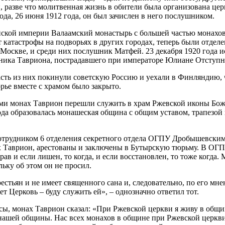
й, разве что молитвенная жизнь в обители была организована це
да, 26 июня 1912 года, он был зачислен в него послушником.
йской империи Валаамский монастырь с большей частью монахов 
катастрофы на подворьях в других городах, теперь были отделе
 Москве, и среди них послушник Матфей. 23 декабря 1920 года и
еника Тавриона, пострадавшего при императоре Юлиане Отступн
асть из них покинули советскую Россию и уехали в Финляндию, ч
рье вместе с храмом было закрыто.
ними монах Таврион перешли служить в храм Ржевской иконы Бо
рода образовалась монашеская община с общим уставом, трапезо
, сотрудником 6 отделения секретного отдела ОГПУ Дробышевски
нах Таврион, арестованы и заключены в Бутырскую тюрьму. В О
ав и если лишен, то когда, и если восстановлен, то тоже когда.
льку об этом он не просил.
стьян и не имеет священного сана и, следовательно, по его мне
т Церковь – буду служить ей», – однозначно ответил тот.
росы, монах Таврион сказал: «При Ржевской церкви я живу в общ
д нашей общины. Нас всех монахов в общине при Ржевской церкв