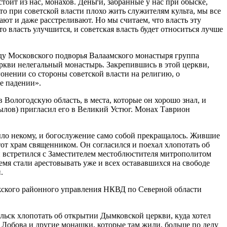
оит из нас, монахов. Деньги, забранные у нас при обыске,
о при советской власти плохо жить служителям культа, мы все
ют и даже расстреливают. Но мы считаем, что власть эту
то власть улучшится, и советская власть будет относиться лучше
оду Московского подворья Валаамского монастыря группа
еркви нелегальный монастырь. Закрепившись в этой церкви,
онении со стороны советской власти на религию, о
ее падении».
Вологодскую область, в места, которые он хорошо знал, и
рылов) пригласил его в Великий Устюг. Монах Таврион
было некому, и богослужение само собой прекращалось. Жившие
от храм священником. Он согласился и поехал хлопотать об
н встретился с Заместителем местоблюстителя митрополитом
емя стали арестовывать уже и всех остававшихся на свободе
.
южского районного управления НКВД по Северной области
ельск хлопотать об открытии Дымковской церкви, куда хотел
 Лобова и другие монашки, которые там жили, больше по делу