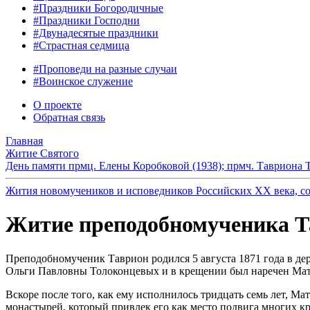
#Праздники Богородичные
#Праздники Господни
#Двунадесятые праздники
#Страстная седмица
#Проповеди на разные случаи
#Воинское служение
О проекте
Обратная связь
Главная
Житие Святого
День памяти прмц. Елены Коробковой (1938); прмч. Тавриона 
Жития новомучеников и исповедников Российских ХХ века, с
Житие преподобномученика Та
Преподобномученик Таврион родился 5 августа 1871 года в де
Ольги Павловны Толоконцевых и в крещении был наречен Матфе
Вскоре после того, как ему исполнилось тридцать семь лет, М
монастырей, который привлек его как место подвига многих кр