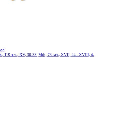
ned
., 119 зач., XV, 30-33.
Мф., 73 зач., XVII, 24 - XVIII, 4.