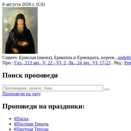
8 августа 2026 г. (Сб)
Сщмчч. Ермолая (икона), Ермиппа и Ермократа, иереев...
undefi
Прп.:
Гал., 213 зач., V, 22 - VI, 2.
Лк., 24 зач., VI, 17-23
. Ряд.:
Рим
Поиск проповеди
Проповеди на дату
Проповеди на праздники:
#Пасха
#Постная Триодь
#Цветная Триодь