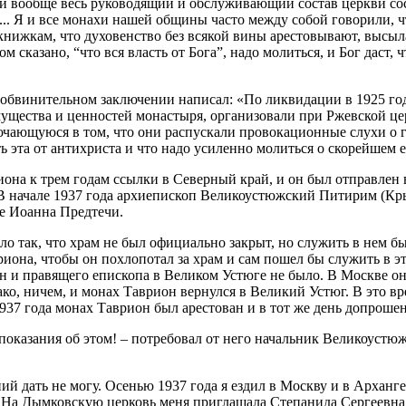
и вообще весь руководящий и обслуживающий состав церкви сост
. Я и все монахи нашей общины часто между собой говорили, чт
книжкам, что духовенство без всякой вины арестовывают, высыла
 сказано, “что вся власть от Бога”, надо молиться, и Бог даст, ч
 в обвинительном заключении написал: «По ликвидации в 1925 г
имущества и ценностей монастыря, организовали при Ржевской ц
ючающуюся в том, что они распускали провокационные слухи о г
ь эта от антихриста и что надо усиленно молиться о скорейшем 
на к трем годам ссылки в Северный край, и он был отправлен в 
ь. В начале 1937 года архиепископ Великоустюжский Питирим (К
ме Иоанна Предтечи.
ло так, что храм не был официально закрыт, но служить в нем 
иона, чтобы он похлопотал за храм и сам пошел бы служить в эт
ан и правящего епископа в Великом Устюге не было. В Москве о
ко, ничем, и монах Таврион вернулся в Великий Устюг. В это вр
937 года монах Таврион был арестован и в тот же день допрошен
показания об этом! – потребовал от него начальник Великоуст
ий дать не могу. Осенью 1937 года я ездил в Москву и в Арханг
й. На Дымковскую церковь меня приглашала Степанида Сергеевна