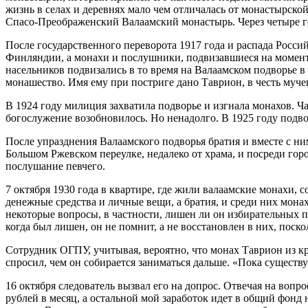
жизнь в селах и деревнях мало чем отличалась от монастырско
Спасо-Преображенский Валаамский монастырь. Через четыре го
После государственного переворота 1917 года и распада Росси
Финляндии, а монахи и послушники, подвизавшиеся на момент 
насельников подвизались в то время на Валаамском подворье в
монашество. Имя ему при постриге дано Таврион, в честь муч
В 1924 году милиция захватила подворье и изгнала монахов. Ч
богослужение возобновилось. Но ненадолго. В 1925 году подво
После упразднения Валаамского подворья братия и вместе с 
Большом Ржевском переулке, недалеко от храма, и посреди го
послушание певчего.
7 октября 1930 года в квартире, где жили валаамские монахи
денежные средства и личные вещи, а братия, и среди них мо
некоторые вопросы, в частности, лишен ли он избирательных пр
когда был лишен, он не помнит, а не восстановлен в них, поско
Сотрудник ОГПУ, учитывая, вероятно, что монах Таврион из кре
спросил, чем он собирается заниматься дальше. «Пока существуе
16 октября следователь вызвал его на допрос. Отвечая на воп
рублей в месяц, а остальной мой заработок идет в общий фон