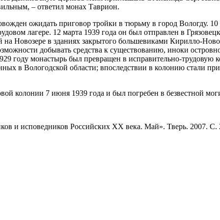
вильным, – ответил монах Таврион.
вожден ожидать приговор тройки в тюрьму в город Вологду. 10
удовом лагере. 12 марта 1939 года он был отправлен в Грязовец
й на Новозере в зданиях закрытого большевиками Кирилло-Новое
возможности добывать средства к существованию, иноки остров
29 году монастырь был превращен в исправительно-трудовую ко
нных в Вологодской области; впоследствии в колонию стали при
вой колонии 7 июня 1939 года и был погребен в безвестной мог
в и исповедников Российских ХХ века. Май». Тверь. 2007. С. 