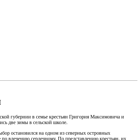
я
ской губернии в семье крестьян Григория Максимовича и
сь две зимы в сельской школе.
выбор остановился на одном из северных островных
е по влечению сердечному. По представлению крестьян, их