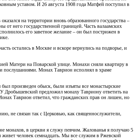
рковным уставом. И 26 августа 1908 года Матфей поступил в
оказался на территории вновь образованного государства –
ны от него государственной границей. Часть валаамских
сполнилось его заветное желание – он был пострижен в
ике.
асть остались в Москве и вскоре вернулись на подворье, и
жией Матери на Поварской улице. Монахи сняли квартиру в
й и послушаниями. Монах Таврион исполнял в храме
м был произведен обыск, были изъяты все монастырские
ГПУ Дробышевский предложил монаху Тавриону ответить на
 Монах Таврион ответил, что гражданских прав он лишен, но
нию, не связан так с Церковью, как священнослужители,
ине монахов, в церкви я служу певчим. Жалованья я получаю 5
и живет человек семнадцать. Мы все служим в Ржевской