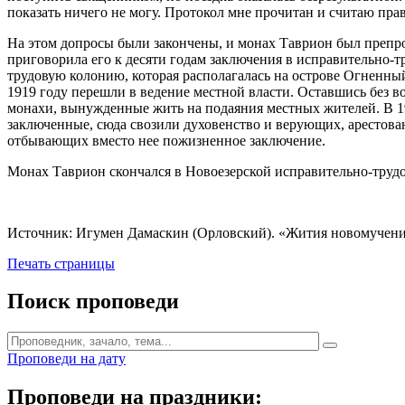
показать ничего не могу. Протокол мне прочитан и считаю пра
На этом допросы были закончены, и монах Таврион был препро
приговорила его к десяти годам заключения в исправительно-тр
трудовую колонию, которая располагалась на острове Огненны
1919 году перешли в ведение местной власти. Оставшись без 
монахи, вынужденные жить на подаяния местных жителей. В 19
заключенные, сюда свозили духовенство и верующих, арестова
отбывающих вместо нее пожизненное заключение.
Монах Таврион скончался в Новоезерской исправительно-трудо
Источник: Игумен Дамаскин (Орловский). «Жития новомученико
Печать страницы
Поиск проповеди
Проповеди на дату
Проповеди на праздники: