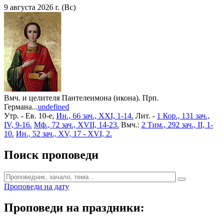
9 августа 2026 г. (Вс)
Вмч. и целителя Пантелеимона (икона). Прп.
Германа...
undefined
Утр. - Ев. 10-е,
Ин., 66 зач., XXI, 1-14.
Лит. -
1 Кор., 131 зач.,
IV, 9-16.
Мф., 72 зач., XVII, 14-23.
Вмч.:
2 Тим., 292 зач., II, 1-
10.
Ин., 52 зач., XV, 17 - XVI, 2.
Поиск проповеди
Проповеди на дату
Проповеди на праздники: