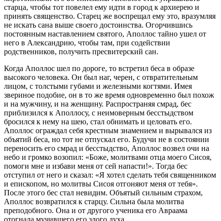
старца, чтобы тот повелел ему идти в город к архиерею и
принять священство. Старец же воспрещал ему это, вразумляя
не искать сана выше своего достоинства. Огорчившись
постоянным наставлением святого, Аполлос тайно ушел от
него в Александрию, чтобы там, при содействии
родственников, получить пресвитерский сан.
Когда Аполлос шел по дороге, то встретил беса в образе
высокого человека. Он был наг, черен, с отвратительным
лицом, с толстыми губами и железными когтями. Имея
звериное подобие, он в то же время одновременно был похож
и на мужчину, и на женщину. Распространяя смрад, бес
приблизился к Аполлосу, с неимоверным бесстыдством
бросился к нему на шею, стал обнимать и целовать его.
Аполлос ограждал себя крестным знамением и вырывался из
объятий беса, но тот не отпускал его. Будучи не в состоянии
переносить его смрад и бесстыдство, Аполлос возвел очи на
небо и громко возопил: «Боже, молитвами отца моего Сисоя,
помоги мне и избави меня от сей напасти!». Тогда бес
отступил от него и сказал: «Я хотел сделать тебя священником
и епископом, но молитвы Сисоя отгоняют меня от тебя».
После этого бес стал невидим. Объятый сильным страхом,
Аполлос возвратился к старцу. Сильна была молитва
преподобного. Она и от другого ученика его Авраама
отогнала мучившего его злого духа.