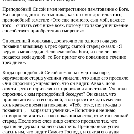
Преподобный Сисой имел непрестанное памятование о Боге.
На вопрос одного пустынника, как он смог достичь этого,
преподобный заметил: «Это еще немного, сын мой, важнее
того – считать себя ниже всех, потому что такое уничижение
способствует приобретению смирения».
Спрошенный монахами, достаточно ли одного года для
покаяния впадшему в грех брату, святой старец сказал: «Я
верую в милосердие Человеколюбца Бога, и если человек
покается всей душой, то Бог примет его покаяние в течение
трех дней».
Когда преподобный Сисой лежал на смертном одре,
окружавшие старца ученики увидели, что лицо его просияло.
Они спросили умирающего, что он видит. Авва Сисой
ответил, что он зрит святых пророков и апостолов. Ученики
спросили, с кем преподобный беседует? Он сказал, что
пришли ангелы за его душой, а он просит их дать ему еще
хоть краткое время на покаяние. «Тебе, отче, нет нужды в
покаянии», – возразили ученики. «Поистине я не знаю,
сотворил ли я хоть начало покаяния моего», ответил великий
старец. После этих слов лицо святого просияло так, что
братия не дерзали на него смотреть. Преподобный успел
сказать им, что видит Самого Господа, и святая его душа