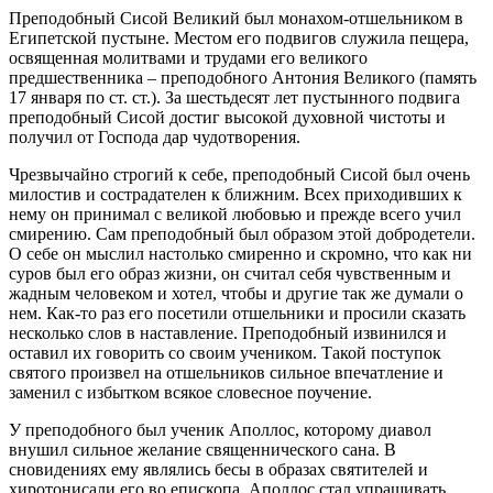
Преподобный Сисой Великий был монахом-отшельником в
Египетской пустыне. Местом его подвигов служила пещера,
освященная молитвами и трудами его великого
предшественника – преподобного Антония Великого (память
17 января по ст. ст.). За шестьдесят лет пустынного подвига
преподобный Сисой достиг высокой духовной чистоты и
получил от Господа дар чудотворения.
Чрезвычайно строгий к себе, преподобный Сисой был очень
милостив и сострадателен к ближним. Всех приходивших к
нему он принимал с великой любовью и прежде всего учил
смирению. Сам преподобный был образом этой добродетели.
О себе он мыслил настолько смиренно и скромно, что как ни
суров был его образ жизни, он считал себя чувственным и
жадным человеком и хотел, чтобы и другие так же думали о
нем. Как-то раз его посетили отшельники и просили сказать
несколько слов в наставление. Преподобный извинился и
оставил их говорить со своим учеником. Такой поступок
святого произвел на отшельников сильное впечатление и
заменил с избытком всякое словесное поучение.
У преподобного был ученик Аполлос, которому диавол
внушил сильное желание священнического сана. В
сновидениях ему являлись бесы в образах святителей и
хиротонисали его во епископа. Аполлос стал упрашивать