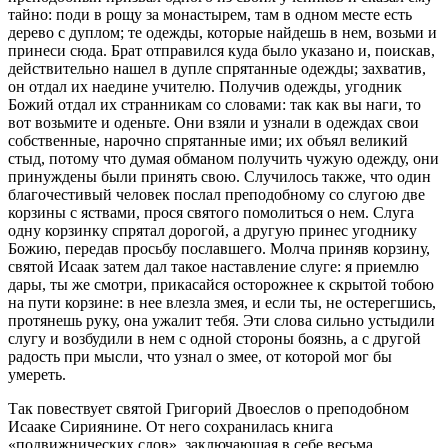
тайно: поди в рощу за монастырем, там в одном месте есть
дерево с дуплом; те одежды, которые найдешь в нем, возьми и
принеси сюда. Брат отправился куда было указано и, поискав,
действительно нашел в дупле спрятанные одежды; захватив,
он отдал их наедине учителю. Получив одежды, угодник
Божий отдал их странникам со словами: так как вы наги, то
вот возьмите и оденьте. Они взяли и узнали в одеждах свои
собственные, нарочно спрятанные ими; их объял великий
стыд, потому что думая обманом получить чужую одежду, они
принуждены были принять свою. Случилось также, что один
благочестивый человек послал преподобному со слугою две
корзины с яствами, прося святого помолиться о нем. Слуга
одну корзинку спрятал дорогой, а другую принес угоднику
Божию, передав просьбу пославшего. Молча приняв корзину,
святой Исаак затем дал такое наставление слуге: я приемлю
дары, ты же смотри, прикасайся осторожнее к скрытой тобою
на пути корзине: в нее влезла змея, и если ты, не остерегшись,
протянешь руку, она ужалит тебя. Эти слова сильно устыдили
слугу и возбудили в нем с одной стороны боязнь, а с другой
радость при мысли, что узнал о змее, от которой мог бы
умереть.
Так повествует святой Григорий Двоеслов о преподобном
Исааке Сириянине. От него сохранилась книга
«подвижнических слов», заключающая в себе весьма