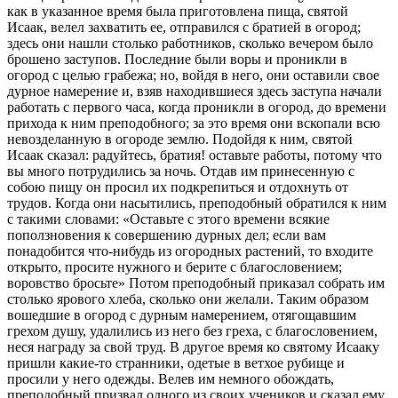
как в указанное время была приготовлена пища, святой
Исаак, велел захватить ее, отправился с братией в огород;
здесь они нашли столько работников, сколько вечером было
брошено заступов. Последние были воры и проникли в
огород с целью грабежа; но, войдя в него, они оставили свое
дурное намерение и, взяв находившиеся здесь заступа начали
работать с первого часа, когда проникли в огород, до времени
прихода к ним преподобного; за это время они вскопали всю
невозделанную в огороде землю. Подойдя к ним, святой
Исаак сказал: радуйтесь, братия! оставьте работы, потому что
вы много потрудились за ночь. Отдав им принесенную с
собою пищу он просил их подкрепиться и отдохнуть от
трудов. Когда они насытились, преподобный обратился к ним
с такими словами: «Оставьте с этого времени всякие
поползновения к совершению дурных дел; если вам
понадобится что-нибудь из огородных растений, то входите
открыто, просите нужного и берите с благословением;
воровство бросьте» Потом преподобный приказал собрать им
столько ярового хлеба, сколько они желали. Таким образом
вошедшие в огород с дурным намерением, отягощавшим
грехом душу, удалились из него без греха, с благословением,
неся награду за свой труд. В другое время ко святому Исааку
пришли какие-то странники, одетые в ветхое рубище и
просили у него одежды. Велев им немного обождать,
преподобный призвал одного из своих учеников и сказал ему