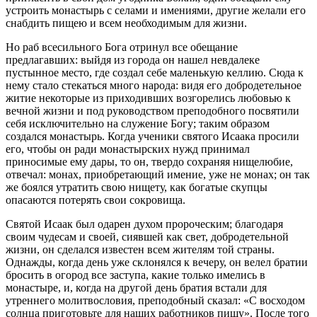
устроить монастырь с селами и имениями, другие желали его
снабдить пищею и всем необходимым для жизни.
Но раб всесильного Бога отринул все обещание
предлагавших: выйдя из города он нашел невдалеке
пустынное место, где создал себе маленькую келлию. Сюда к
нему стало стекаться много народа: видя его добродетельное
житие некоторые из приходивших возгорелись любовью к
вечной жизни и под руководством преподобного посвятили
себя исключительно на служение Богу; таким образом
создался монастырь. Когда ученики святого Исаака просили
его, чтобы он ради монастырских нужд принимал
приносимые ему дары, то он, твердо сохраняя нищелюбие,
отвечал: монах, приобретающий имение, уже не монах; он так
же боялся утратить свою нищету, как богатые скупцы
опасаются потерять свои сокровища.
Святой Исаак был одарен духом пророческим; благодаря
своим чудесам и своей, сиявшей как свет, добродетельной
жизни, он сделался известен всем жителям той страны.
Однажды, когда день уже склонялся к вечеру, он велел братии
бросить в огород все заступа, какие только имелись в
монастыре, и, когда на другой день братия встали для
утреннего молитвословия, преподобный сказал: «С восходом
солнца приготовьте для наших работников пищу». После того