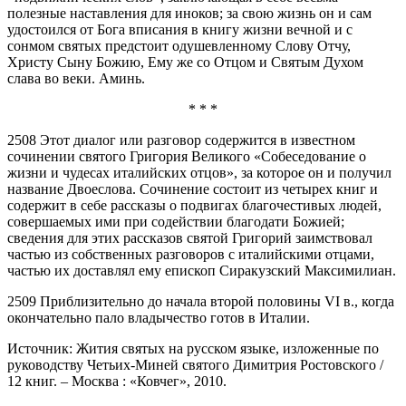
полезные наставления для иноков; за свою жизнь он и сам
удостоился от Бога вписания в книгу жизни вечной и с
сонмом святых предстоит одушевленному Слову Отчу,
Христу Сыну Божию, Ему же со Отцом и Святым Духом
слава во веки. Аминь.
* * *
2508 Этот диалог или разговор содержится в известном
сочинении святого Григория Великого «Собеседование о
жизни и чудесах италийских отцов», за которое он и получил
название Двоеслова. Сочинение состоит из четырех книг и
содержит в себе рассказы о подвигах благочестивых людей,
совершаемых ими при содействии благодати Божией;
сведения для этих рассказов святой Григорий заимствовал
частью из собственных разговоров с италийскими отцами,
частью их доставлял ему епископ Сиракузский Максимилиан.
2509 Приблизительно до начала второй половины VI в., когда
окончательно пало владычество готов в Италии.
Источник: Жития святых на русском языке, изложенные по
руководству Четьих-Миней святого Димитрия Ростовского /
12 книг. – Москва : «Ковчег», 2010.