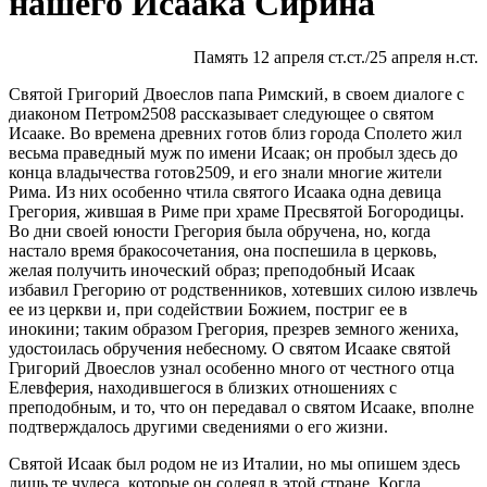
нашего Исаака Сирина
Память 12 апреля ст.ст./25 апреля н.ст.
Святой Григорий Двоеслов папа Римский, в своем диалоге с
диаконом Петром2508 рассказывает следующее о святом
Исааке. Во времена древних готов близ города Сполето жил
весьма праведный муж по имени Исаак; он пробыл здесь до
конца владычества готов2509, и его знали многие жители
Рима. Из них особенно чтила святого Исаака одна девица
Грегория, жившая в Риме при храме Пресвятой Богородицы.
Во дни своей юности Грегория была обручена, но, когда
настало время бракосочетания, она поспешила в церковь,
желая получить иноческий образ; преподобный Исаак
избавил Грегорию от родственников, хотевших силою извлечь
ее из церкви и, при содействии Божием, постриг ее в
инокини; таким образом Грегория, презрев земного жениха,
удостоилась обручения небесному. О святом Исааке святой
Григорий Двоеслов узнал особенно много от честного отца
Елевферия, находившегося в близких отношениях с
преподобным, и то, что он передавал о святом Исааке, вполне
подтверждалось другими сведениями о его жизни.
Святой Исаак был родом не из Италии, но мы опишем здесь
лишь те чудеса, которые он содеял в этой стране. Когда