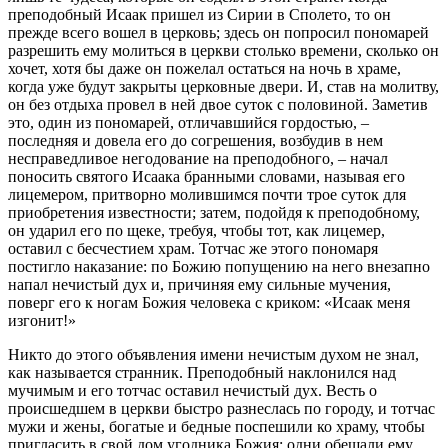
преподобный Исаак пришел из Сирии в Сполето, то он
прежде всего вошел в церковь; здесь он попросил пономарей
разрешить ему молиться в церкви столько времени, сколько он
хочет, хотя бы даже он пожелал остаться на ночь в храме,
когда уже будут закрыты церковные двери. И, став на молитву,
он без отдыха провел в ней двое суток с половиной. Заметив
это, один из пономарей, отличавшийся гордостью, –
последняя и довела его до согрешения, возбудив в нем
несправедливое негодование на преподобного, – начал
поносить святого Исаака бранными словами, называя его
лицемером, притворно молившимся почти трое суток для
приобретения известности; затем, подойдя к преподобному,
он ударил его по щеке, требуя, чтобы тот, как лицемер,
оставил с бесчестием храм. Тотчас же этого пономаря
постигло наказание: по Божию попущению на него внезапно
напал нечистый дух и, причиняя ему сильные мучения,
поверг его к ногам Божия человека с криком: «Исаак меня
изгонит!»
Никто до этого объявления имени нечистым духом не знал,
как называется странник. Преподобный наклонился над
мучимым и его тотчас оставил нечистый дух. Весть о
происшедшем в церкви быстро разнеслась по городу, и тотчас
мужи и жены, богатые и бедные поспешили ко храму, чтобы
пригласить в свой дом угодника Божия; одни обещали ему