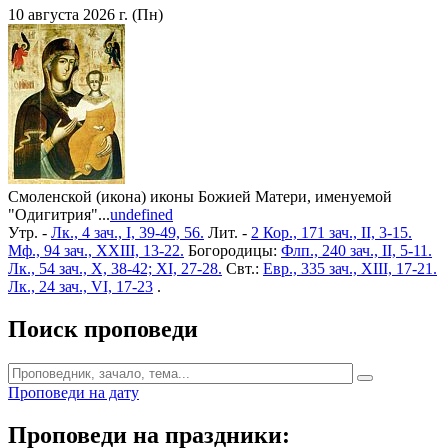
10 августа 2026 г. (Пн)
Смоленской (икона) иконы Божией Матери, именуемой
"Одигитрия"...
undefined
Утр. -
Лк., 4 зач., I, 39-49, 56.
Лит. -
2 Кор., 171 зач., II, 3-15.
Мф., 94 зач., XXIII, 13-22.
Богородицы:
Флп., 240 зач., II, 5-11.
Лк., 54 зач., X, 38-42; XI, 27-28.
Свт.:
Евр., 335 зач., XIII, 17-21.
Лк., 24 зач., VI, 17-23
.
Поиск проповеди
Проповеди на дату
Проповеди на праздники: