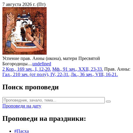
7 августа 2026 г. (Пт)
Успение прав. Анны (икона), матери Пресвятой
Богородицы....
undefined
2 Кор., 169 зач., I, 12-20.
Мф., 91 зач., XXII, 23-33.
Прав. Анны:
Гал., 210 зач. (от полу́), IV, 22-31.
Лк., 36 зач., VIII, 16-21.
Поиск проповеди
Проповеди на дату
Проповеди на праздники:
#Пасха