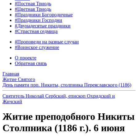
#Постная Триодь
#Цветная Триодь
#Праздники Богородичные
#Праздники Господни
#Двунадесятые праздники
#Страстная седмица
#Проповеди на разные случаи
#Воинское служение
О проекте
Обратная связь
Главная
Житие Святого
День памяти прп. Никиты, столпника Переяславского (1186)
Святитель Николай Сербский, епископ Охридский и
Жичский
Житие преподобного Никиты
Столпника (1186 г.). 6 июня