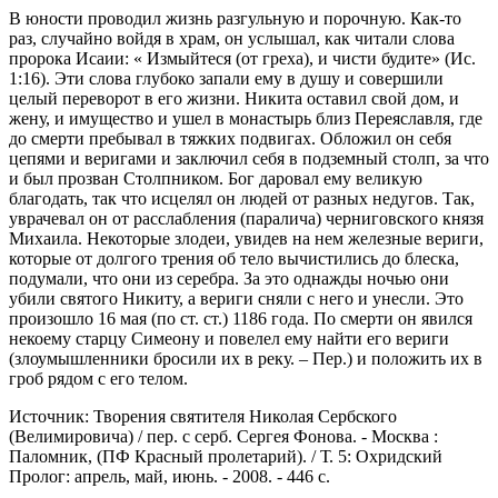
В юности проводил жизнь разгульную и порочную. Как-то
раз, случайно войдя в храм, он услышал, как читали слова
пророка Исаии: « Измыйтеся (от греха), и чисти будите» (Ис.
1:16). Эти слова глубоко запали ему в душу и совершили
целый переворот в его жизни. Никита оставил свой дом, и
жену, и имущество и ушел в монастырь близ Переяславля, где
до смерти пребывал в тяжких подвигах. Обложил он себя
цепями и веригами и заключил себя в подземный столп, за что
и был прозван Столпником. Бог даровал ему великую
благодать, так что исцелял он людей от разных недугов. Так,
уврачевал он от расслабления (паралича) черниговского князя
Михаила. Некоторые злодеи, увидев на нем железные вериги,
которые от долгого трения об тело вычистились до блеска,
подумали, что они из серебра. За это однажды ночью они
убили святого Никиту, а вериги сняли с него и унесли. Это
произошло 16 мая (по ст. ст.) 1186 года. По смерти он явился
некоему старцу Симеону и повелел ему найти его вериги
(злоумышленники бросили их в реку. – Пер.) и положить их в
гроб рядом с его телом.
Источник: Творения святителя Николая Сербского
(Велимировича) / пер. с серб. Сергея Фонова. - Москва :
Паломник, (ПФ Красный пролетарий). / Т. 5: Охридский
Пролог: апрель, май, июнь. - 2008. - 446 с.