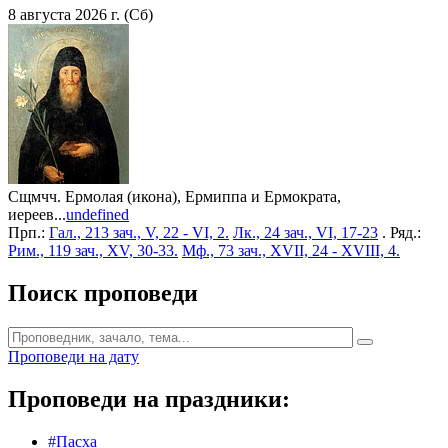
8 августа 2026 г. (Сб)
Сщмчч. Ермолая (икона), Ермиппа и Ермократа,
иереев...
undefined
Прп.:
Гал., 213 зач., V, 22 - VI, 2.
Лк., 24 зач., VI, 17-23
. Ряд.:
Рим., 119 зач., XV, 30-33.
Мф., 73 зач., XVII, 24 - XVIII, 4.
Поиск проповеди
Проповеди на дату
Проповеди на праздники:
#Пасха