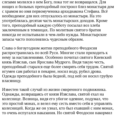
слезами молился о нем Богу, пока тот не возвращался. Для
нищих и больных преподобный построил близ монастыря дом
с храмом во имя первомученика архидиакона Стефана. Всё
необходимое для них отпускалось из монастыря. На это
употреблялась десятая часть монастырских доходов. Кроме
того, преподобный каждую субботу посылал воз хлеба
заключенным в темницах. По молитвам святого братия
никогда не испытывали в чем-либо нужды. Монастырские
запасы часто пополнялись чудесным образом.
Слава о богоугодном житии преподобного Феодосия
распространилась по всей Руси. Многие стали приходить к
нему за наставлениями. Особенно почитал святого Киевский
князь Изяслав, сын Ярослава Мудрого. Видя такую честь,
преподобный старался еще более смирять себя трудом. Святой
игумен сам работал в пекарне, носил воду, рубил дрова.
Одежда преподобного была бедной, под ней он носил грубую
власяницу.
Известен такой случай из жизни смиренного подвижника.
Однажды, возвращаясь от князя Изяслава, святой ехал на
колеснице. Возница, видя его убогое одеяние, подумал, что
это простой монах, и велел ему сесть вместо себя и управлять
колесницей. Когда же он узнал, кто был ехавший с ним монах,
то очень испугался наказания. Но святой Феодосии накормил