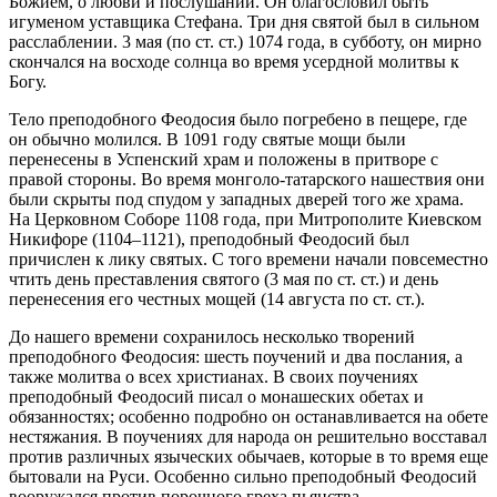
Божием, о любви и послушании. Он благословил быть
игуменом уставщика Стефана. Три дня святой был в сильном
расслаблении. 3 мая (по ст. ст.) 1074 года, в субботу, он мирно
скончался на восходе солнца во время усердной молитвы к
Богу.
Тело преподобного Феодосия было погребено в пещере, где
он обычно молился. В 1091 году святые мощи были
перенесены в Успенский храм и положены в притворе с
правой стороны. Во время монголо-татарского нашествия они
были скрыты под спудом у западных дверей того же храма.
На Церковном Соборе 1108 года, при Митрополите Киевском
Никифоре (1104–1121), преподобный Феодосий был
причислен к лику святых. С того времени начали повсеместно
чтить день преставления святого (3 мая по ст. ст.) и день
перенесения его честных мощей (14 августа по ст. ст.).
До нашего времени сохранилось несколько творений
преподобного Феодосия: шесть поучений и два послания, а
также молитва о всех христианах. В своих поучениях
преподобный Феодосий писал о монашеских обетах и
обязанностях; особенно подробно он останавливается на обете
нестяжания. В поучениях для народа он решительно восставал
против различных языческих обычаев, которые в то время еще
бытовали на Руси. Особенно сильно преподобный Феодосий
вооружался против порочного греха пьянства.