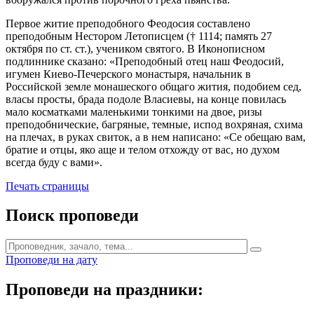
Первое житие преподобного Феодосия составлено
преподобным Нестором Летописцем († 1114; память 27
октября по ст. ст.), учеником святого. В Иконописном
подлиннике сказано: «Преподобный отец наш Феодосий,
игумен Киево-Печерского монастыря, начальник в
Российской земле монашеского общаго жития, подобием сед,
власы просты, брада подоле Власиевы, на конце повилась
мало косматками маленькими тонкими на двое, ризы
преподобнические, багряные, темные, испод вохряная, схима
на плечах, в руках свиток, а в нем написано: «Се обещаю вам,
братие и отцы, яко аще и телом отхожду от вас, но духом
всегда буду с вами».
Печать страницы
Поиск проповеди
Проповеди на дату
Проповеди на праздники: