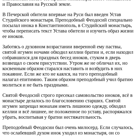
и Православия на Русской земле.
В Печерской обители впервые на Руси был введен Устав
Студийского монастыря. Преподобный Феодосий специально
посылал инока в Константинополь, в Студийский монастырь,
чтобы переписать текст Устава обители и изучить образ жизни
ее иноков.
Заботясь о духовном возрастании вверенной ему паствы,
святой игумен ночами обходил келлии братии и, если находил
собравшихся для праздных бесед иноков, стуком в дверь
возвещал о своем присутствии. Утром же не обличал их, но
косвенным образом старался наставить и возбудить в них
покаяние. Если же кто не каялся, на того преподобный
налагал епитимию. Таким образом преподобный учил братию
молиться и не быть праздными.
Святой Феодосий строго пресекал самовольство иноков, всё в
монастыре делалось по благословению старших. Святой
игумен запрещал монахам иметь лишнюю одежду, обходил
келлии и всё лишнее, не положенное по уставу, распоряжался
убрать, воспитывая у братии нестяжательность.
Преподобный Феодосии был очень милосерд. Если случалось,
что ослабевший духом инок уходил из монастыря, он со