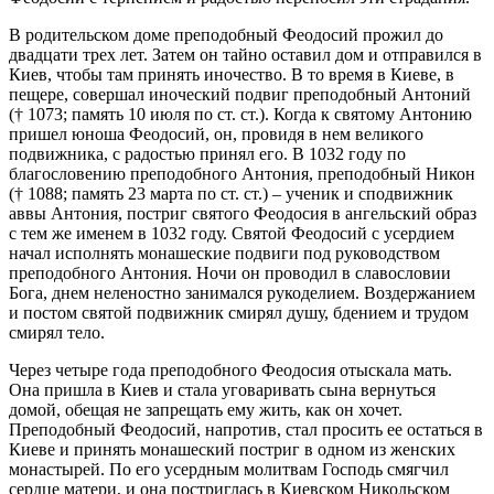
В родительском доме преподобный Феодосий прожил до
двадцати трех лет. Затем он тайно оставил дом и отправился в
Киев, чтобы там принять иночество. В то время в Киеве, в
пещере, совершал иноческий подвиг преподобный Антоний
(† 1073; память 10 июля по ст. ст.). Когда к святому Антонию
пришел юноша Феодосий, он, провидя в нем великого
подвижника, с радостью принял его. В 1032 году по
благословению преподобного Антония, преподобный Никон
(† 1088; память 23 марта по ст. ст.) – ученик и сподвижник
аввы Антония, постриг святого Феодосия в ангельский образ
с тем же именем в 1032 году. Святой Феодосий с усердием
начал исполнять монашеские подвиги под руководством
преподобного Антония. Ночи он проводил в славословии
Бога, днем неленостно занимался рукоделием. Воздержанием
и постом святой подвижник смирял душу, бдением и трудом
смирял тело.
Через четыре года преподобного Феодосия отыскала мать.
Она пришла в Киев и стала уговаривать сына вернуться
домой, обещая не запрещать ему жить, как он хочет.
Преподобный Феодосий, напротив, стал просить ее остаться в
Киеве и принять монашеский постриг в одном из женских
монастырей. По его усердным молитвам Господь смягчил
сердце матери, и она постриглась в Киевском Никольском