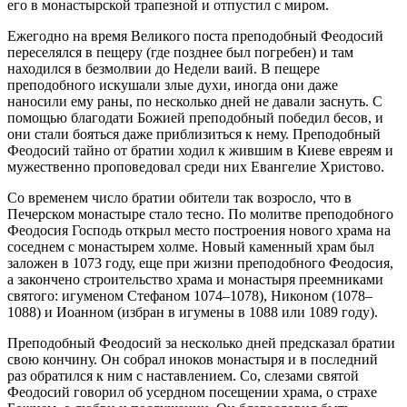
его в монастырской трапезной и отпустил с миром.
Ежегодно на время Великого поста преподобный Феодосий
переселялся в пещеру (где позднее был погребен) и там
находился в безмолвии до Недели ваий. В пещере
преподобного искушали злые духи, иногда они даже
наносили ему раны, по несколько дней не давали заснуть. С
помощью благодати Божией преподобный победил бесов, и
они стали бояться даже приблизиться к нему. Преподобный
Феодосий тайно от братии ходил к жившим в Киеве евреям и
мужественно проповедовал среди них Евангелие Христово.
Со временем число братии обители так возросло, что в
Печерском монастыре стало тесно. По молитве преподобного
Феодосия Господь открыл место построения нового храма на
соседнем с монастырем холме. Новый каменный храм был
заложен в 1073 году, еще при жизни преподобного Феодосия,
а закончено строительство храма и монастыря преемниками
святого: игуменом Стефаном 1074–1078), Никоном (1078–
1088) и Иоанном (избран в игумены в 1088 или 1089 году).
Преподобный Феодосий за несколько дней предсказал братии
свою кончину. Он собрал иноков монастыря и в последний
раз обратился к ним с наставлением. Со, слезами святой
Феодосий говорил об усердном посещении храма, о страхе