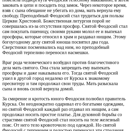
заковать в цепи и посадить под замок. Через некоторое время,
взяв с сына обещание не убегать из дома, мать вернула ему
свободу. Преподобный Феодосий стал трудиться для пользы
Церкви Христовой. Божественная литургия порой не
совершалась из-за отсутствия просфор. Святой Феодосий стал
сам покупать пшеницу, своими руками молол ее и выпекал
просфоры, которые относил в храм и раздавал нищим. Этому
богоугодному делу святой юноша посвятил два года.
Сверстники посмеивались над ним, но преподобный
Феодосий терпеливо переносил насмешки.
Враг рода человеческого возбудил против благочестивого
дела мать святого. Она стала запрещать ему выпекать
просфоры и даже наказывала его. Тогда святой Феодосий
ушел в другой город недалеко от Курска к знакомому
пресвитеру и там продолжал свои труды. Мать разыскала
сына и вновь силой вернула домой.
За смирение и кротость юного Феодосия полюбил правитель
Курска. Он неоднократно одаривал его богатыми одеждами,
но святой Феодосий каждый раз отдавал их нищим, а сам
продолжал носить простое платье. Для духовной борьбы со
страстями святой Феодосий стал носить на теле железный
пояс. От него тело кровоточило под одеждой. Но святой
Феодосий с терпением и радостью переносил эти страдания.