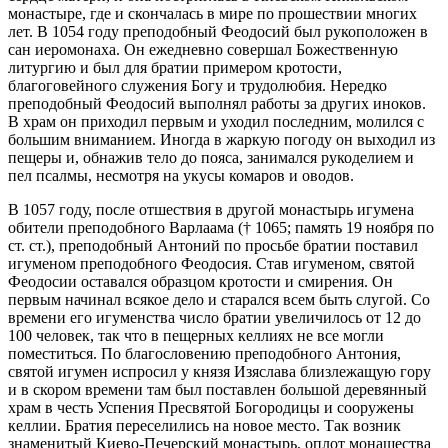
монастыре, где и скончалась в мире по прошествии многих
лет. В 1054 году преподобный Феодосий был рукоположен в
сан иеромонаха. Он ежедневно совершал Божественную
литургию и был для братии примером кротости,
благоговейного служения Богу и трудолюбия. Нередко
преподобный Феодосий выполнял работы за других иноков.
В храм он приходил первым и уходил последним, молился с
большим вниманием. Иногда в жаркую погоду он выходил из
пещеры и, обнажив тело до пояса, занимался рукоделием и
пел псалмы, несмотря на укусы комаров и оводов.
В 1057 году, после отшествия в другой монастырь игумена
обители преподобного Варлаама († 1065; память 19 ноября по
ст. ст.), преподобный Антоний по просьбе братии поставил
игуменом преподобного Феодосия. Став игуменом, святой
Феодосии оставался образцом кротости и смирения. Он
первым начинал всякое дело и старался всем быть слугой. Со
времени его игуменства число братии увеличилось от 12 до
100 человек, так что в пещерных келлиях не все могли
поместиться. По благословению преподобного Антония,
святой игумен испросил у князя Изяслава близлежащую гору
и в скором времени там был поставлен большой деревянный
храм в честь Успения Пресвятой Богородицы и сооружены
келлии. Братия переселились на новое место. Так возник
знаменитый Киево-Печерский монастырь, оплот монашества