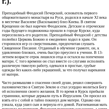
г.).
Преподобный Феодосий Печерский, основатель первого
общежительного монастыря на Руси, родился в начале XI века
в местечке Василеве (Васи́лькове) близ Киева. В святом
Крещении он был наречен Феодосием. Детские и отроческие
годы будущего подвижника прошли в городе Курске, куда
переселились его родители. Преподобный Феодосий с детства
полюбил Церковь Божию и ежедневно ходил в храм. Он
сторонился игр со сверстниками, предпочитая слушать
Священное Писание. Отданный в обучение грамоте, он, к
удивлению близких, очень быстро преуспел в учении. В 13-
летнем возрасте отрок лишился отца и остался на попечении
матери. С того времени он стал вместе со слугами исполнять
различную тяжелую работу, одевался в простые, грубые
одежды без каких-либо украшений, за что получал нарекания
от матери.
Часто размышляя о спасении своей души, решил совершить
паломничество в Святую Землю и стал усердно молиться Богу
об исполнении своего желания. В то время в Курск прибыли
странники, которые держали путь в Иерусалим. Он просил их
взять его с собой и тайно покинул дом матери. Однако она
узнала, куда ушел сын и вернула его домой. Разгневанная мать
повелела подвергнуть Феодосия телесному наказанию, а затем