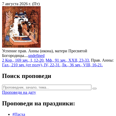
7 августа 2026 г. (Пт)
Успение прав. Анны (икона), матери Пресвятой
Богородицы....
undefined
2 Кор., 169 зач., I, 12-20.
Мф., 91 зач., XXII, 23-33.
Прав. Анны:
Гал., 210 зач. (от полу́), IV, 22-31.
Лк., 36 зач., VIII, 16-21.
Поиск проповеди
Проповеди на дату
Проповеди на праздники:
#Пасха