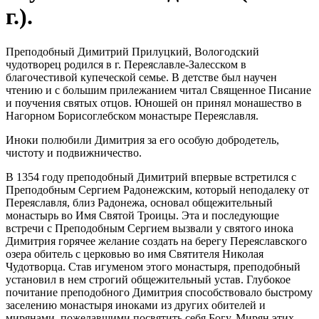
г.).
Преподобный Димитрий Прилуцкий, Вологодский
чудотворец родился в г. Переяславле-Залесском в
благочестивой купеческой семье. В детстве был научен
чтению и с большим прилежанием читал Священное Писание
и поучения святых отцов. Юношей он принял монашество в
Нагорном Борисоглебском монастыре Переяславля.
Иноки полюбили Димитрия за его особую добродетель,
чистоту и подвижничество.
В 1354 году преподобный Димитрий впервые встретился с
Преподобным Сергием Радонежским, который неподалеку от
Переяславля, близ Радонежа, основал общежительный
монастырь во Имя Святой Троицы. Эта и последующие
встречи с Преподобным Сергием вызвали у святого инока
Димитрия горячее желание создать на берегу Переяславского
озера обитель с церковью во имя Святителя Николая
Чудотворца. Став игуменом этого монастыря, преподобный
установил в нем строгий общежительный устав. Глубокое
почитание преподобного Димитрия способствовало быстрому
заселению монастыря иноками из других обителей и
мирянами, пожелавшими посвятить себя Богу. Мирян этих