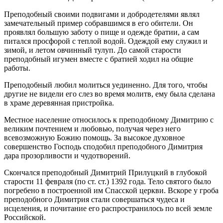
Преподобный своими подвигами и добродетелями являл
замечательный пример собравшимся в его обители. Он
проявлял большую заботу о пище и одежде братии, а сам
питался просфорой с теплой водой. Одеждой ему служил и
зимой, и летом овчинный тулуп. До самой старости
преподобный игумен вместе с братией ходил на общие
работы.
Преподобный любил молиться уединенно. Для того, чтобы
другие не видели его слез во время молитв, ему была сделана
в храме деревянная пристройка.
Местное население относилось к преподобному Димитрию с
великим почтением и любовью, получая через него
всевозможную Божию помощь. За высокое духовное
совершенство Господь сподобил преподобного Димитрия
дара прозорливости и чудотворений.
Скончался преподобный Димитрий Прилуцкий в глубокой
старости 11 февраля (по ст. ст.) 1392 года. Тело святого было
погребено в построенной им Спасской церкви. Вскоре у гроба
преподобного Димитрия стали совершаться чудеса и
исцеления, и почитание его распространилось по всей земле
Российской.