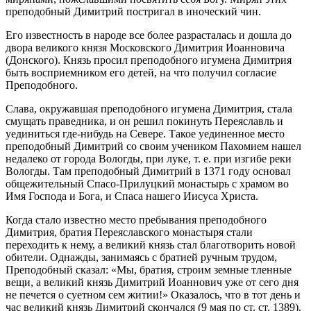
преподобный Димитрий постригал в иноческий чин.
Его известность в народе все более разрасталась и дошла до
двора великого князя Московского Димитрия Иоанновича
(Донского). Князь просил преподобного игумена Димитрия
быть восприемником его детей, на что получил согласие
Преподобного.
Слава, окружавшая преподобного игумена Димитрия, стала
смущать праведника, и он решил покинуть Переяславль и
уединиться где-нибудь на Севере. Такое уединенное место
преподобный Димитрий со своим учеником Пахомием нашел
недалеко от города Вологды, при луке, т. е. при изгибе реки
Вологды. Там преподобный Димитрий в 1371 году основал
общежительный Спасо-Прилуцкий монастырь с храмом во
Имя Господа и Бога, и Спаса нашего Иисуса Христа.
Когда стало известно место пребывания преподобного
Димитрия, братия Переяславского монастыря стали
переходить к нему, а великий князь стал благотворить новой
обители. Однажды, занимаясь с братией ручным трудом,
Преподобный сказал: «Мы, братия, строим земные тленные
вещи, а великий князь Димитрий Иоаннович уже от сего дня
не печется о суетном сем житии!» Оказалось, что в тот день и
час великий князь Димитрий скончался (9 мая по ст. ст. 1389).