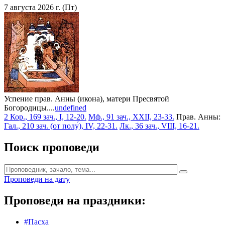
7 августа 2026 г. (Пт)
Успение прав. Анны (икона), матери Пресвятой
Богородицы....
undefined
2 Кор., 169 зач., I, 12-20.
Мф., 91 зач., XXII, 23-33.
Прав. Анны:
Гал., 210 зач. (от полу́), IV, 22-31.
Лк., 36 зач., VIII, 16-21.
Поиск проповеди
Проповеди на дату
Проповеди на праздники:
#Пасха