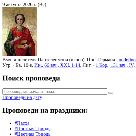
9 августа 2026 г. (Вс)
Вмч. и целителя Пантелеимона (икона). Прп. Германа...
undefine
Утр. - Ев. 10-е,
Ин., 66 зач., XXI, 1-14.
Лит. -
1 Кор., 131 зач., IV,
Поиск проповеди
Проповеди на дату
Проповеди на праздники:
#Пасха
#Постная Триодь
#Цветная Триодь