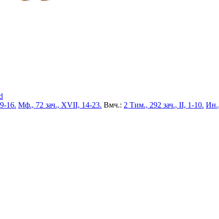
d
 9-16.
Мф., 72 зач., XVII, 14-23.
Вмч.:
2 Тим., 292 зач., II, 1-10.
Ин.,