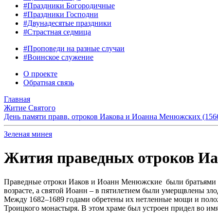
#Праздники Богородичные
#Праздники Господни
#Двунадесятые праздники
#Страстная седмица
#Проповеди на разные случаи
#Воинское служение
О проекте
Обратная связь
Главная
Житие Святого
День памяти правв. отроков Иакова и Иоанна Менюжских (156
Зеленая минея
Жития праведных отроков Иак
Праведные отроки Иаков и Иоанн Менюжские были братьями по
возрасте, а святой Иоанн – в пятилетием были умерщвлены зло
Между 1682–1689 годами обретены их нетленные мощи и положе
Троицкого монастыря. В этом храме был устроен придел во им