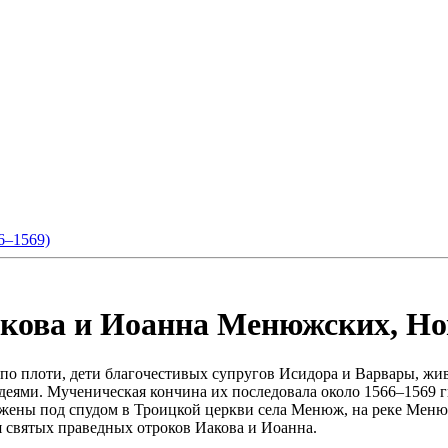
6–1569)
ова и Иоанна Менюжских, Новг
 плоти, дети благочестивых супругов Исидора и Варвары, живш
деями. Мученическая кончина их последовала около 1566–1569 г
ны под спудом в Троицкой церкви села Менюж, на реке Менюге,
я святых праведных отроков Иакова и Иоанна.