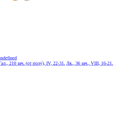
undefined
Гал., 210 зач. (от полу́), IV, 22-31.
Лк., 36 зач., VIII, 16-21.