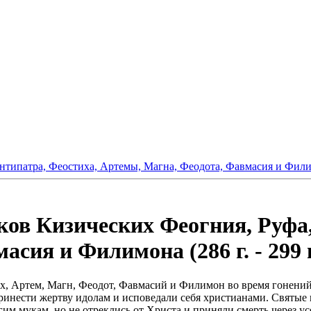
нтипатра, Феостиха, Артемы, Магна, Феодота, Фавмасия и Фили
ов Кизических Феогния, Руфа,
сия и Филимона (286 г. - 299 г
, Артем, Магн, Феодот, Фавмасий и Филимон во время гонений н
принести жертву идолам и исповедали себя христианами. Святые
м мукам, но не отреклись от Христа и приняли смерть через у