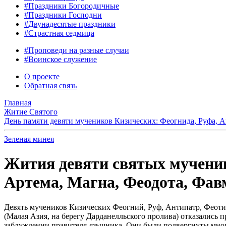
#Праздники Богородичные
#Праздники Господни
#Двунадесятые праздники
#Страстная седмица
#Проповеди на разные случаи
#Воинское служение
О проекте
Обратная связь
Главная
Житие Святого
День памяти девяти мучеников Кизических: Феогнида, Руфа, А
Зеленая минея
Жития девяти святых мученик
Артема, Магна, Феодота, Фавма
Девять мучеников Кизических Феогний, Руф, Антипатр, Феотих
(Малая Азия, на берегу Дарданелльского пролива) отказались 
заблуждении правителя-язычника. Они были подвергнуты многи