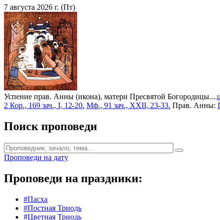
7 августа 2026 г. (Пт)
Успение прав. Анны (икона), матери Пресвятой Богородицы....
2 Кор., 169 зач., I, 12-20.
Мф., 91 зач., XXII, 23-33.
Прав. Анны:
Поиск проповеди
Проповеди на дату
Проповеди на праздники:
#Пасха
#Постная Триодь
#Цветная Триодь