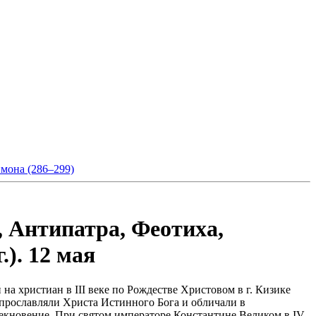
мона (286–299)
 Антипатра, Феотиха,
.). 12 мая
а христиан в III веке по Рождестве Христовом в г. Кизике
 прославляли Христа Истинного Бога и обличали в
секновение. При святом императоре Константине Великом в IV