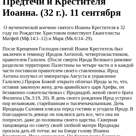
Предтечи и Крестителя
Иоанна. (32 г.). 11 сентября
О мученической кончине святого Иоанна Крестителя в 32
году по Рождестве Христовом повествуют Евангелисты
Матфей (Мф.14:1–12) и Марк (Мк.6:14–29).
После Крещения Господня святой Иоанн Креститель был
заключен в темницу Иродом Антипой, четвертовластником,
правителем Галилеи. (После смерти Ирода Великого римляне
разделили территорию Палестины на четыре части и в каждой
части поставили правителем своего ставленника. Ирод
Антипа получил от императора Августа в управление
Галилею.) Пророк Божий открыто обличал Ирода за то, что,
оставив законную жену, дочь аравийского царя Арефы, он
беззаконно сожительствовал с Иродиадой, женой своего брата
Филиппа (Лк.3:19, 20). В день своего рождения Ирод устроил
пир вельможам, старейшинам и тысяченачальникам. Дочь
Иродиады Саломия плясала перед гостями и угодила Ироду. В
благодарность девице он поклялся дать все, чего она ни
попросит, даже до половины своего царства. Скверная
танцовщица по совету своей злобной матери Иродиады
просила дать ей тотчас же на блюде голову Иоанна