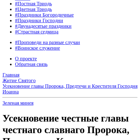
#Постная Триодь
#Цветная Триодь
#Праздники Богородичные
#Праздники Господни
#Двунадесятые праздники
#Страстная седмица
#Проповеди на разные случаи
#Воинское служение
О проекте
Обратная связь
Главная
Житие Святого
Усекновение главы Пророка, Предтечи и Крестителя Господня
Иоанна
Зеленая минея
Усекновение честные главы
честнаго славнаго Пророка,