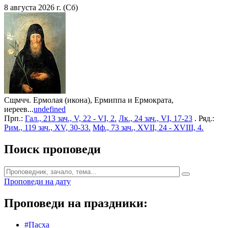
8 августа 2026 г. (Сб)
Сщмчч. Ермолая (икона), Ермиппа и Ермократа,
иереев...
undefined
Прп.:
Гал., 213 зач., V, 22 - VI, 2.
Лк., 24 зач., VI, 17-23
. Ряд.:
Рим., 119 зач., XV, 30-33.
Мф., 73 зач., XVII, 24 - XVIII, 4.
Поиск проповеди
Проповеди на дату
Проповеди на праздники:
#Пасха