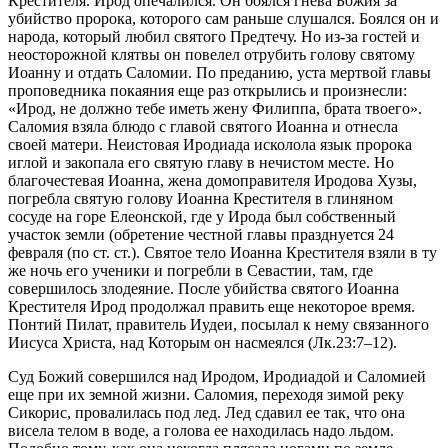
Крестителя. Ирод опечалился. Он боялся гнева Божия за
убийство пророка, которого сам раньше слушался. Боялся он и
народа, который любил святого Предтечу. Но из-за гостей и
неосторожной клятвы он повелел отрубить голову святому
Иоанну и отдать Саломии. По преданию, уста мертвой главы
проповедника покаяния еще раз открылись и произнесли:
«Ирод, не должно тебе иметь жену Филиппа, брата твоего».
Саломия взяла блюдо с главой святого Иоанна и отнесла
своей матери. Неистовая Иродиада исколола язык пророка
иглой и закопала его святую главу в нечистом месте. Но
благочестевая Иоанна, жена домоправителя Иродова Хузы,
погребла святую голову Иоанна Крестителя в глиняном
сосуде на горе Елеонской, где у Ирода был собственный
участок земли (обретение честной главы празднуется 24
февраля (по ст. ст.). Святое тело Иоанна Крестителя взяли в ту
же ночь его ученики и погребли в Севастии, там, где
совершилось злодеяние. После убийства святого Иоанна
Крестителя Ирод продолжал править еще некоторое время.
Понтий Пилат, правитель Иудеи, посылал к нему связанного
Иисуса Христа, над Которым он насмеялся (Лк.23:7–12).
Суд Божий совершился над Иродом, Иродиадой и Саломией
еще при их земной жизни. Саломия, переходя зимой реку
Сикорис, провалилась под лед. Лед сдавил ее так, что она
висела телом в воде, а голова ее находилась надо льдом.