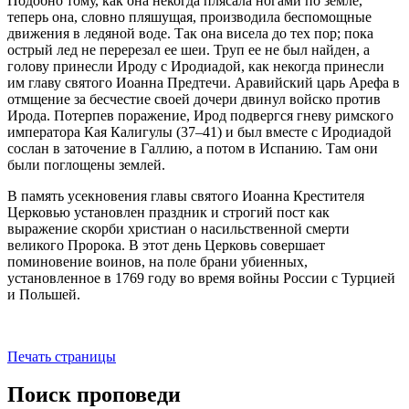
Подобно тому, как она некогда плясала ногами по земле,
теперь она, словно пляшущая, производила беспомощные
движения в ледяной воде. Так она висела до тех пор; пока
острый лед не перерезал ее шеи. Труп ее не был найден, а
голову принесли Ироду с Иродиадой, как некогда принесли
им главу святого Иоанна Предтечи. Аравийский царь Арефа в
отмщение за бесчестие своей дочери двинул войско против
Ирода. Потерпев поражение, Ирод подвергся гневу римского
императора Кая Калигулы (37–41) и был вместе с Иродиадой
сослан в заточение в Галлию, а потом в Испанию. Там они
были поглощены землей.
В память усекновения главы святого Иоанна Крестителя
Церковью установлен праздник и строгий пост как
выражение скорби христиан о насильственной смерти
великого Пророка. В этот день Церковь совершает
поминовение воинов, на поле брани убиенных,
установленное в 1769 году во время войны России с Турцией
и Польшей.
Печать страницы
Поиск проповеди