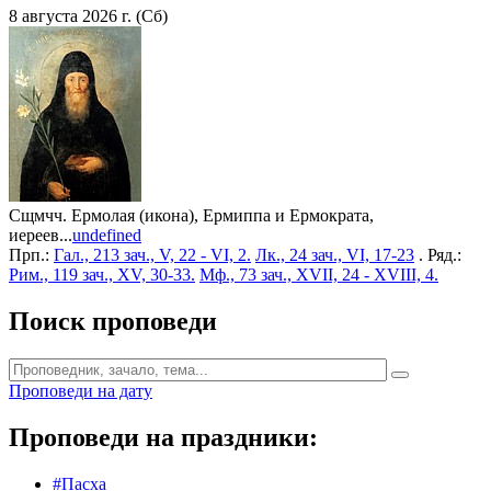
8 августа 2026 г. (Сб)
Сщмчч. Ермолая (икона), Ермиппа и Ермократа,
иереев...
undefined
Прп.:
Гал., 213 зач., V, 22 - VI, 2.
Лк., 24 зач., VI, 17-23
. Ряд.:
Рим., 119 зач., XV, 30-33.
Мф., 73 зач., XVII, 24 - XVIII, 4.
Поиск проповеди
Проповеди на дату
Проповеди на праздники:
#Пасха