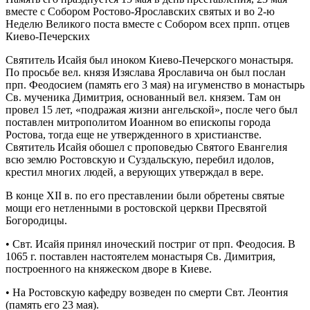
вместе с Собором Ростово-Ярославских святых и во 2-ю
Неделю Великого поста вместе с Собором всех прпп. отцев
Киево-Печерских
Святитель Исайя был иноком Киево-Печерского монастыря.
По просьбе вел. князя Изяслава Ярославича он был послан
прп. Феодосием (память его 3 мая) на игуменство в монастырь
Св. мученика Димитрия, основанный вел. князем. Там он
провел 15 лет, «подражая жизни ангельской», после чего был
поставлен митрополитом Иоанном во епископы города
Ростова, тогда еще не утвержденного в христианстве.
Святитель Исайя обошел с проповедью Святого Евангелия
всю землю Ростовскую и Суздальскую, перебил идолов,
крестил многих людей, а верующих утверждал в вере.
В конце XII в. по его преставлении были обретены святые
мощи его нетленными в ростовской церкви Пресвятой
Богородицы.
• Свт. Исайя принял иноческий постриг от прп. Феодосия. В
1065 г. поставлен настоятелем монастыря Св. Димитрия,
построенного на княжеском дворе в Киеве.
• На Ростовскую кафедру возведен по смерти Свт. Леонтия
(память его 23 мая).