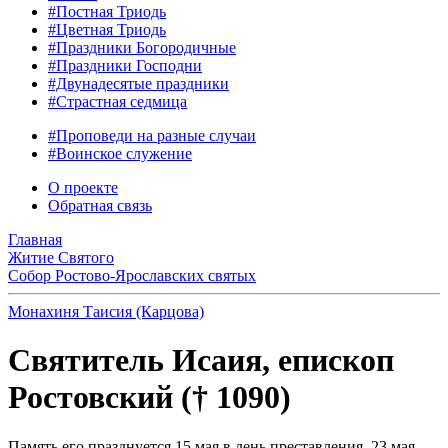
#Постная Триодь
#Цветная Триодь
#Праздники Богородичные
#Праздники Господни
#Двунадесятые праздники
#Страстная седмица
#Проповеди на разные случаи
#Воинское служение
О проекте
Обратная связь
Главная
Житие Святого
Собор Ростово-Ярославских святых
Монахиня Таисия (Карцова)
Святитель Исаия, епископ
Ростовский († 1090)
Память его празднуется 15 мая в день преставления, 23 мая