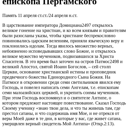
епископа Пергамского
Память 11 апреля ст.ст./24 апреля н.ст.
В царствование императора Домициана2497 открылось
великое гонение на христиан, и ко всем князьям и правителям
были разосланы указы, чтобы христиане беспрекословно
повиновались царским велениям, приняли языческую веру и
поклонились идолам. Тогда явилось множество верных,
небоязненно исповедывавших слово Божие, и открылось
великое мужество мучеников, подвизавшихся за Христа
Спасителя. В это время был заточен на остров Патмос2498 и
великий Апостол, святой Иоанн Богослов, – сей столп
Церкви, основание христианской истины и проповедник
предвечного божества Единородного Сына Божия. На
Патмосе в откровении среди семи светильников явился ему
Господь, и повелел написать семи Ангелам, т.е. епископам
семи малоазийских церквей, и укрепить сонмы мучеников.
При этом Господь воспомянул и о святителе Антипе, о
котором предлежит настоящее повествование. Сказал Господь
Своему ученику «знаю твои дела, и что ты живешь там, где
престол сатаны, и что содержишь имя Мое, и не отрекся от
веры Моей даже в те дни, в которые у вас, где живет сатана,
умерщвлен верный свидетель Мой Антипа» (Откр.2:13).