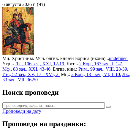
6 августа 2026 г. (Чт)
Мц. Христины. Мчч. блгвв. князей Бориса (икона)...
undefined
Утр. -
Лк., 106 зач., XXI, 12-19.
Лит. -
2 Кор., 167 зач., I, 1-7.
Мф., 88 зач., XXI, 43-46.
Блгвв. кнн.:
Рим., 99 зач., VIII, 28-39.
Ин., 52 зач., XV, 17 - XVI, 2.
Мц.:
2 Кор., 181 зач., VI, 1-10.
Лк.,
33 зач., VII, 36-50
.
Поиск проповеди
Проповеди на дату
Проповеди на праздники: