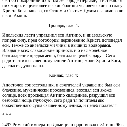
честью похоронили их в том же городе Пергаме, и истекло от
них миро, исцеляющее всякие болезни человеческие во славу
Христа Бога нашего, со Отцом и Святым Духом славимого во
веки. Аминь.
Тропарь, глас 4:
Идольския лести упразднил еси Антипо, и диавольскую
поправ силу, пред богоборцы дерзновенно Христа исповедал
еси. Темже со ангельскими чины в вышних водворяяся,
Владыце всех славословие принося, и о нас молебное
благодарение предлагаеши, благодать цельбы даруя. Сего
ради тя чтим священномучениче Антипо, моли Христа Бога,
да спасет души наша.
Кондак, глас 4:
Апостолов сопрестольник, и святителей украшение был еси
блаженне, мученически прославився, возсиял еси якоже
солнце, всех просвещая Антипо священнее, разрушил еси
безбожия нощь глубокую, сего ради тя почитаем яко
божественнаго суща священномученика, и целеб подателя.
* * *
2497 Римский император Домициан царствовал с 81 г. по 96 г.