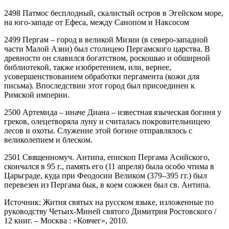
2498 Патмос бесплодный, скалистый остров в Эгейском море,
на юго-западе от Ефеса, между Санопом и Наксосом
2499 Пергам – город в великой Мизии (в северо-западной
части Малой Азии) был столицею Пергамского царства. В
древности он славился богатством, роскошью и обширной
библиотекой, также изобретением, или, вернее,
усовершенствованием обработки пергамента (кожи для
письма). Впоследствии этот город был присоединен к
Римской империи.
2500 Артемида – иначе Диана – известная языческая богиня у
греков, олецетворяла луну и считалась покровительницею
лесов и охоты. Служение этой богине отправлялось с
великолепием и блеском.
2501 Священномуч. Антипа, епископ Пергама Асийского,
скончался в 95 г., память его (11 апреля) была особо чтима в
Царьграде, куда при Феодосии Великом (379–395 гг.) был
перевезен из Пергама бык, в коем сожжен был св. Антипа.
Источник: Жития святых на русском языке, изложенные по
руководству Четьих-Миней святого Димитрия Ростовского /
12 книг. – Москва : «Ковчег», 2010.