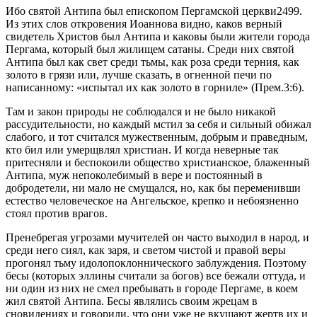
Ибо святой Антипа был епископом Пергамской церкви2499.
Из этих слов откровения Иоаннова видно, каков верный
свидетель Христов был Антипа и каковы были жители города
Пергама, который был жилищем сатаны. Среди них святой
Антипа был как свет среди тьмы, как роза среди терния, как
золото в грязи или, лучше сказать, в огненной печи по
написанному: «испытал их как золото в горниле» (Прем.3:6).
Там и закон природы не соблюдался и не было никакой
рассудительности, но каждый мстил за себя и сильный обижал
слабого, и тот считался мужественным, добрым и праведным,
кто бил или умерщвлял христиан. И когда неверные так
притесняли и беспокоили общество христианское, блаженный
Антипа, муж непоколебимый в вере и постоянный в
добродетели, ни мало не смущался, но, как бы переменивши
естество человеческое на Ангельское, крепко и небоязненно
стоял против врагов.
Пренебрегая угрозами мучителей он часто выходил в народ, и
среди него сиял, как заря, и светом чистой и правой веры
прогонял тьму идолопоклоннического заблуждения. Поэтому
бесы (которых эллины считали за богов) все бежали оттуда, и
ни один из них не смел пребывать в городе Пергаме, в коем
жил святой Антипа. Бесы являлись своим жрецам в
сновидениях и говорили, что они уже не вкушают жертв их и