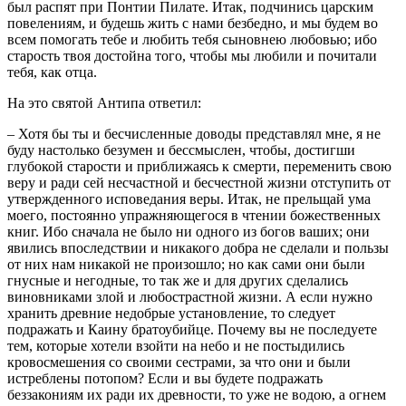
был распят при Понтии Пилате. Итак, подчинись царским
повелениям, и будешь жить с нами безбедно, и мы будем во
всем помогать тебе и любить тебя сыновнею любовью; ибо
старость твоя достойна того, чтобы мы любили и почитали
тебя, как отца.
На это святой Антипа ответил:
– Хотя бы ты и бесчисленные доводы представлял мне, я не
буду настолько безумен и бессмыслен, чтобы, достигши
глубокой старости и приближаясь к смерти, переменить свою
веру и ради сей несчастной и бесчестной жизни отступить от
утвержденного исповедания веры. Итак, не прельщай ума
моего, постоянно упражняющегося в чтении божественных
книг. Ибо сначала не было ни одного из богов ваших; они
явились впоследствии и никакого добра не сделали и пользы
от них нам никакой не произошло; но как сами они были
гнусные и негодные, то так же и для других сделались
виновниками злой и любострастной жизни. А если нужно
хранить древние недобрые установление, то следует
подражать и Каину братоубийце. Почему вы не последуете
тем, которые хотели взойти на небо и не постыдились
кровосмешения со своими сестрами, за что они и были
истреблены потопом? Если и вы будете подражать
беззакониям их ради их древности, то уже не водою, а огнем