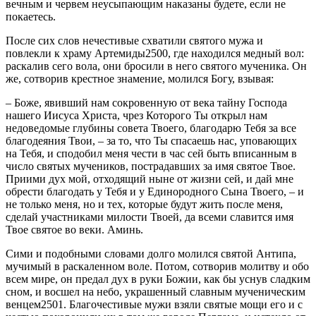
вечным и червем неусыпающим наказаны будете, если не
покаетесь.
После сих слов нечестивые схватили святого мужа и
повлекли к храму Артемиды2500, где находился медный вол:
раскалив сего вола, они бросили в него святого мученика. Он
же, сотворив крестное знамение, молился Богу, взывая:
– Боже, явивший нам сокровенную от века тайну Господа
нашего Иисуса Христа, чрез Которого Ты открыл нам
недоведомые глубины совета Твоего, благодарю Тебя за все
благодеяния Твои, – за то, что Ты спасаешь нас, уповающих
на Тебя, и сподобил меня чести в час сей быть вписанным в
число святых мучеников, пострадавших за имя святое Твое.
Приими дух мой, отходящий ныне от жизни сей, и дай мне
обрести благодать у Тебя и у Единородного Сына Твоего, – и
не только меня, но и тех, которые будут жить после меня,
сделай участниками милости Твоей, да всеми славится имя
Твое святое во веки. Аминь.
Сими и подобными словами долго молился святой Антипа,
мучимый в раскаленном воле. Потом, сотворив молитву и обо
всем мире, он предал дух в руки Божии, как бы уснув сладким
сном, и восшел на небо, украшенный славным мученическим
венцем2501. Благочестивые мужи взяли святые мощи его и с