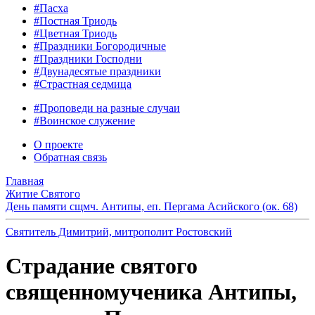
#Пасха
#Постная Триодь
#Цветная Триодь
#Праздники Богородичные
#Праздники Господни
#Двунадесятые праздники
#Страстная седмица
#Проповеди на разные случаи
#Воинское служение
О проекте
Обратная связь
Главная
Житие Святого
День памяти сщмч. Антипы, еп. Пергама Асийского (ок. 68)
Святитель Димитрий, митрополит Ростовский
Страдание святого
священномученика Антипы,