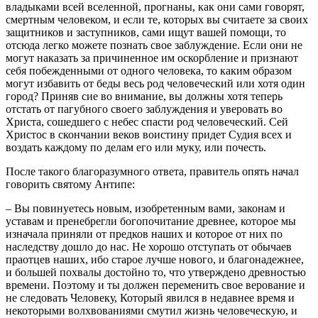
владыками всей вселенной, прогнаны, как они сами говорят,
смертным человеком, и если те, которых вы считаете за своих
защитников и заступников, сами ищут вашей помощи, то
отсюда легко можете познать свое заблуждение. Если они не
могут наказать за причиненное им оскорбление и признают
себя побежденными от одного человека, то каким образом
могут избавить от беды весь род человеческий или хотя один
город? Приняв сие во внимание, вы должны хотя теперь
отстать от пагубного своего заблуждения и уверовать во
Христа, сошедшего с небес спасти род человеческий. Сей
Христос в скончании веков воистину придет Судия всех и
воздать каждому по делам его или муку, или почесть.
После такого благоразумного ответа, правитель опять начал
говорить святому Антипе:
– Вы повинуетесь новым, изобретенным вами, законам и
уставам и пренебрегли богопочитание древнее, которое мы
изначала приняли от предков наших и которое от них по
наследству дошло до нас. Не хорошо отступать от обычаев
праотцев наших, ибо старое лучше нового, и благонадежнее,
и большей похвалы достойно то, что утверждено древностью
времени. Поэтому и ты должен переменить свое верование и
не следовать Человеку, Который явился в недавнее время и
некоторыми волхвованиями смутил жизнь человеческую, и