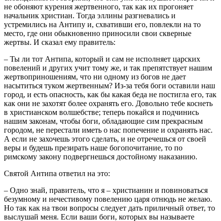
не обоняют курения жертвенного, так как их прогоняет
начальник христиан. Тогда эллины разгневались и
устремились на Антипу и, схвативши его, повлекли на то
место, где они обыкновенно приносили свои скверные
жертвы. И сказал ему правитель:
– Ты ли тот Антипа, который и сам не исполняет царских
повелений и других учит тому же, и так препятствует нашим
жертвоприношениям, что ни одному из богов не дает
насытиться туком жертвенным? Из-за тебя боги оставили наш
город, и есть опасность, как бы какая беда не постигла его, так
как они не захотят более охранять его. Довольно тебе коснеть
в христианском волшебстве; теперь покайся и подчинись
нашим законам, чтобы боги, обладающие сим прекрасным
городом, не перестали иметь о нас попечение и охранять нас.
А если не захочешь этого сделать, и не отречешься от своей
веры и будешь презирать наше богопочитание, то по
римскому закону подвергнешься достойному наказанию.
Святой Антипа ответил на это:
– Одно знай, правитель, что я – христианин и повиноваться
безумному и нечестивому повелению царя отнюдь не желаю.
Но так как на твои вопросы следует дать приличный ответ, то
выслушай меня. Если ваши боги, которых вы называете