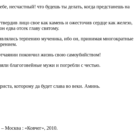
тебе, несчастный! что будешь ты делать, когда предстанешь на
утвердив лицо свое как камень и ожесточив сердце как железо,
н едва отсек главу святому.
дивлялись терпению мученика, ибо он, принимая многократные
зрением.
 отчаянии покончил жизнь свою самоубийством!
зяли благоговейные мужи и погребли с честью.
ста, которому да будет слава во веки. Аминь.
– Москва : «Ковчег», 2010.