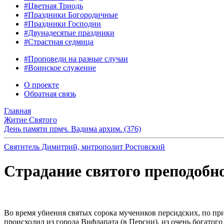
#Цветная Триодь
#Праздники Богородичные
#Праздники Господни
#Двунадесятые праздники
#Страстная седмица
#Проповеди на разные случаи
#Воинское служение
О проекте
Обратная связь
Главная
Житие Святого
День памяти прмч. Вадима архим. (376)
Святитель Димитрий, митрополит Ростовский
Страдание святого преподоб
Во время убиения святых сорока мучеников персидских, по пр
происходил из города Вифлапата (в Персии), из очень богатого