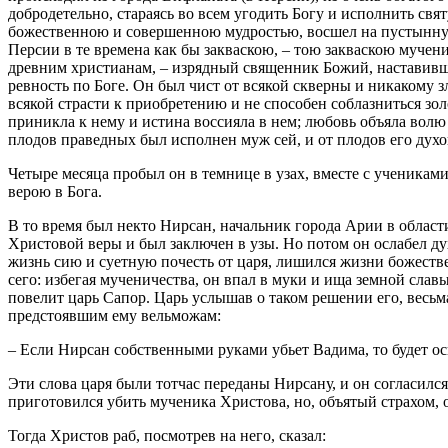
добродетельно, стараясь во всем угодить Богу и исполнить с
божественною и совершенною мудростью, восшел на пустынную 
Персии в те времена как бы закваскою, – тою закваскою мучен
древним христианам, – изрядный священник Божий, наставивш
ревность по Боге. Он был чист от всякой скверны и никакому з
всякой страсти к приобретению и не способен соблазниться зо
приникла к нему и истина воссияла в нем; любовь объяла волю е
плодов праведных был исполнен муж сей, и от плодов его духо
Четыре месяца пробыл он в темнице в узах, вместе с ученика
верою в Бога.
В то время был некто Нирсан, начальник города Арии в области
Христовой веры и был заключен в узы. Но потом он ослабел д
жизнь сию и суетную почесть от царя, лишился жизни божеств
сего: избегая мученичества, он впал в муки и ища земной слав
повелит царь Сапор. Царь услышав о таком решении его, весьма
предстоявшим ему вельможам:
– Если Нирсан собственными руками убьет Вадима, то будет о
Эти слова царя были тотчас переданы Нирсану, и он согласил
приготовился убить мученика Христова, но, объятый страхом, 
Тогда Христов раб, посмотрев на него, сказал: