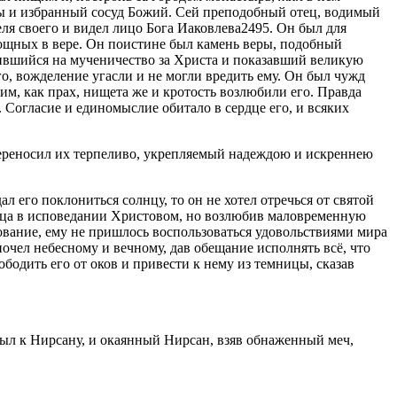
ины и избранный сосуд Божий. Сей преподобный отец, водимый
ля своего и видел лицо Бога Иаковлева2495. Он был для
мощных в вере. Он поистине был камень веры, подобный
ившийся на мученичество за Христа и показавший великую
го, вожделение угасли и не могли вредить ему. Он был чужд
им, как прах, нищета же и кротость возлюбили его. Правда
. Согласие и единомыслие обитало в сердце его, и всяких
переносил их терпеливо, укрепляемый надеждою и искреннею
 его поклониться солнцу, то он не хотел отречься от святой
онца в исповедании Христовом, но возлюбив маловременную
ование, ему не пришлось воспользоваться удовольствиями мира
почел небесному и вечному, дав обещание исполнять всё, что
бодить его от оков и привести к нему из темницы, сказав
был к Нирсану, и окаянный Нирсан, взяв обнаженный меч,