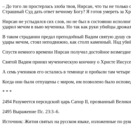
– До того ли простерлась злоба твоя, Нирсан, что ты не только 
Страшный Суд дать ответ вечному Богу? Я готов умереть за Хри
Нирсан не устыдился сих слов, но не был в состоянии исполнит
ударил мечом в выю мученика. Но так как руки убийцы дрожали, 
В таком страдании предал преподобный Вадим святую душу сво
удары мечом, стоял неподвижно, как столп каменный. Над убийц
Спустя немного времени Нирсан получил достойное возмездие 
Святой Вадим принял мученическую кончину о Христе Иисусе в 
А семь учеников его остались в темнице и пробыли там четыре 
Когда они были отпущены с миром, им позволено было исповедо
* * *
2494 Разумеется персидский царь Сапор II, прозванный Великим
2495 Выражение Пс. 23:3–6.
Источник: Жития святых на русском языке, изложенные по руко