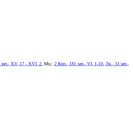
 зач., XV, 17 - XVI, 2.
Мц.:
2 Кор., 181 зач., VI, 1-10.
Лк., 33 зач.,