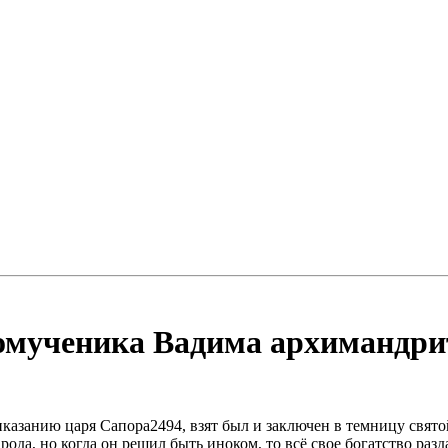
номученика Вадима архимандри
иказанию царя Сапора2494, взят был и заключен в темницу свят
 рода, но когда он решил быть иноком, то всё свое богатство ра