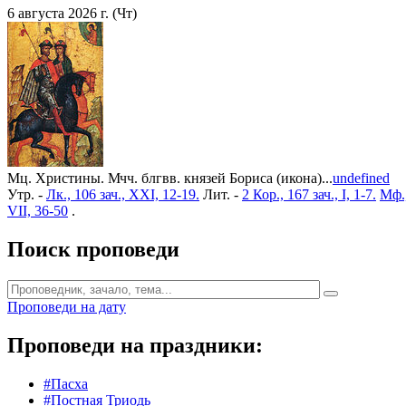
6 августа 2026 г. (Чт)
Мц. Христины. Мчч. блгвв. князей Бориса (икона)...
undefined
Утр. -
Лк., 106 зач., XXI, 12-19.
Лит. -
2 Кор., 167 зач., I, 1-7.
Мф.,
VII, 36-50
.
Поиск проповеди
Проповеди на дату
Проповеди на праздники:
#Пасха
#Постная Триодь