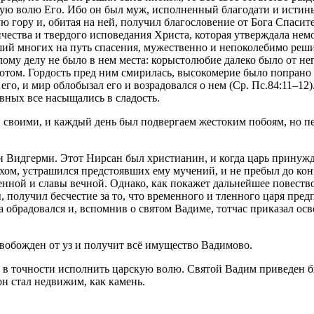
вятую волю Его. Ибо он был муж, исполненный благодати и ист
гору и, обитая на ней, получил благословение от Бога Спасите
ичества и твердого исповедания Христа, которая утверждала не
ий многих на путь спасения, мужественно и непоколебимо реш
лому делу не было в нем места: корыстолюбие далеко было от не
лотом. Гордость пред ним смирилась, высокомерие было попрано 
го, и мир облобызал его и возрадовался о нем (Ср. Пс.84:11–12)
вных все насыщались в сладость.
ми своими, и каждый день был подвергаем жестоким побоям, но 
 Видгерми. Этот Нирсан был христианин, и когда царь принуждал
ухом, устрашился предстоявших ему мучений, и не пребыл до к
енной и славы вечной. Однако, как покажет дальнейшее повеств
ы, получил бесчестие за то, что временного и тленного царя пред
 обрадовался и, вспомнив о святом Вадиме, тотчас приказал осво
свобожден от уз и получит всё имущество Вадимово.
ся в точности исполнить царскую волю. Святой Вадим приведен 
он стал недвижим, как камень.