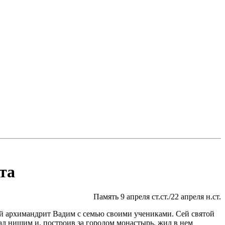
та
Память 9 апреля ст.ст./22 апреля н.ст.
ой архимандрит Вадим с семью своими учениками. Сей святой
здал нищим и, построив за городом монастырь, жил в нем