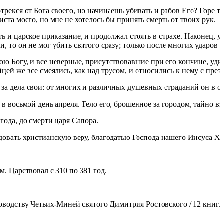
отрекся от Бога своего, но начинаешь убивать и рабов Его? Горе 
ста моего, но мне не хотелось бы принять смерть от твоих рук.
ь и царское приказание, и продолжал стоять в страхе. Наконец, 
то он не мог убить святого сразу; только после многих ударов о
ю Богу, и все неверные, присутствовавшие при его кончине, у
ей же все смеялись, как над трусом, и относились к нему с пре
за дела свои: от многих и различных душевных страданий он в
восьмой день апреля. Тело его, брошенное за городом, тайно в
года, до смерти царя Сапора.
вать христианскую веру, благодатью Господа нашего Иисуса Хри
. Царствовал с 310 по 381 год.
водству Четьих-Миней святого Димитрия Ростовского / 12 книг. 