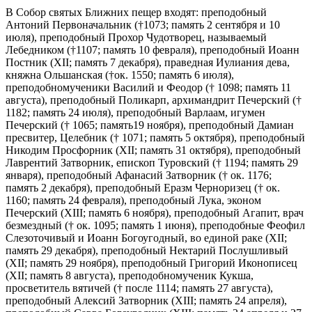
В Собор святых Ближних пещер входят: преподобный
Антоний Первоначальник (†1073; память 2 сентября и 10
июля), преподобный Прохор Чудотворец, называемый
Лебедником (†1107; память 10 февраля), преподобный Иоанн
Постник (XII; память 7 декабря), праведная Иулиания дева,
княжна Ольшанская (†ок. 1550; память 6 июля),
преподобномученики Василий и Феодор († 1098; память 11
августа), преподобный Поликарп, архимандрит Печерский (†
1182; память 24 июля), преподобный Варлаам, игумен
Печерский († 1065; память19 ноября), преподобный Дамиан
пресвитер, Целебник († 1071; память 5 октября), преподобный
Никодим Просфорник (XII; память 31 октября), преподобный
Лаврентий Затворник, епископ Туровский († 1194; память 29
января), преподобный Афанасий Затворник († ок. 1176;
память 2 декабря), преподобный Еразм Черноризец († ок.
1160; память 24 февраля), преподобный Лука, эконом
Печерский (XIII; память 6 ноября), преподобный Агапит, врач
безмездный († ок. 1095; память 1 июня), преподобные Феофил
Слезоточивый и Иоанн Богоугодный, во единой раке (XII;
память 29 декабря), преподобный Нектарий Послушливый
(XII; память 29 ноября), преподобный Григорий Иконописец
(XII; память 8 августа), преподобномученик Кукша,
просветитель вятичей († после 1114; память 27 августа),
преподобный Алексий Затворник (XIII; память 24 апреля),