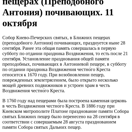
пещерах (Преподобного
Антония) почивающих. 11
октября
Собор Киево-Печерских святых, в Ближних пещерах
(преподобного Антония) почивающих, празднуется ныне 28
сентября. Ранее эта общая память совершалась в первую
субботу по отдании праздника Воздвижения, то есть после 21
сентября. Установление празднования общей памяти
преподобных, почивающих в Антониевой пещере, в субботу
по отдании праздника Воздвижения честно́го Креста
относится к 1670 году. При возобновлении пещер,
поврежденных землетрясением, было открыто несколько
мощей древних подвижников и устроен храм в честь
Воздвижения честно́го Креста.
В 1760 году над пещерами была построена каменная церковь
в честь Воздвижения честно́го Креста. В 1886 году при
Киевском митрополите Платоне празднование памяти Собора
святых Ближних пещер было перенесено на 28 сентября в
соответствии с совершаемым 28 августа празднованием
памяти Собора святых Дальних пещер.