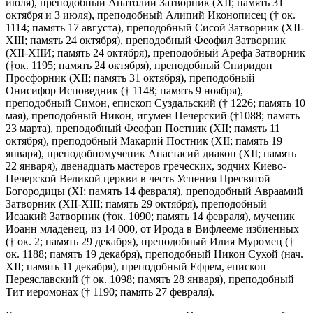
июля), преподобный Анатолий Затворник (XII; память 31
октября и 3 июля), преподобный Алипий Иконописец († ок.
1114; память 17 августа), преподобный Сисой Затворник (XII-
XIII; память 24 октября), преподобный Феофил Затворник
(ХII-ХIIИ; память 24 октября), преподобный Арефа Затворник
(†ок. 1195; память 24 октября), преподобный Спиридон
Просфорник (XII; память 31 октября), преподобный
Онисифор Исповедник († 1148; память 9 ноября),
преподобный Симон, епископ Суздальский († 1226; память 10
мая), преподобный Никон, игумен Печерский (†1088; память
23 марта), преподобный Феофан Постник (XII; память 11
октября), преподобный Макарий Постник (XII; память 19
января), преподобномученик Анастасий диакон (XII; память
22 января), двенадцать мастеров греческих, зодчих Киево-
Печерской Великой церкви в честь Успения Пресвятой
Богородицы (XI; память 14 февраля), преподобный Авраамий
Затворник (ХII-ХIII; память 29 октября), преподобный
Исаакий Затворник (†ок. 1090; память 14 февраля), мученик
Иоанн младенец, из 14 000, от Ирода в Вифлееме избиенных
(† ок. 2; память 29 декабря), преподобный Илия Муромец (†
ок. 1188; память 19 декабря), преподобный Никон Сухой (нач.
XII; память 11 декабря), преподобный Ефрем, епископ
Переяславский († ок. 1098; память 28 января), преподобный
Тит иеромонах († 1190; память 27 февраля).