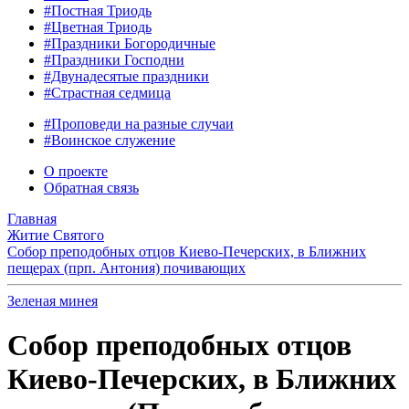
#Постная Триодь
#Цветная Триодь
#Праздники Богородичные
#Праздники Господни
#Двунадесятые праздники
#Страстная седмица
#Проповеди на разные случаи
#Воинское служение
О проекте
Обратная связь
Главная
Житие Святого
Собор преподобных отцов Киево-Печерских, в Ближних
пещерах (прп. Антония) почивающих
Зеленая минея
Собор преподобных отцов
Киево-Печерских, в Ближних