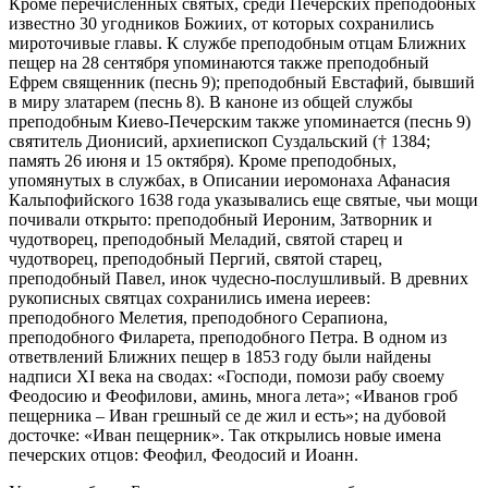
Кроме перечисленных святых, среди Печерских преподобных
известно 30 угодников Божиих, от которых сохранились
мироточивые главы. К службе преподобным отцам Ближних
пещер на 28 сентября упоминаются также преподобный
Ефрем священник (песнь 9); преподобный Евстафий, бывший
в миру златарем (песнь 8). В каноне из общей службы
преподобным Киево-Печерским также упоминается (песнь 9)
святитель Дионисий, архиепископ Суздальский († 1384;
память 26 июня и 15 октября). Кроме преподобных,
упомянутых в службах, в Описании иеромонаха Афанасия
Кальпофийского 1638 года указывались еще святые, чьи мощи
почивали открыто: преподобный Иероним, Затворник и
чудотворец, преподобный Меладий, святой старец и
чудотворец, преподобный Пергий, святой старец,
преподобный Павел, инок чудесно-послушливый. В древних
рукописных святцах сохранились имена иереев:
преподобного Мелетия, преподобного Серапиона,
преподобного Филарета, преподобного Петра. В одном из
ответвлений Ближних пещер в 1853 году были найдены
надписи XI века на сводах: «Господи, помози рабу своему
Феодосию и Феофилови, аминь, многа лета»; «Иванов гроб
пещерника – Иван грешный се де жил и есть»; на дубовой
досточке: «Иван пещерник». Так открылись новые имена
печерских отцов: Феофил, Феодосий и Иоанн.