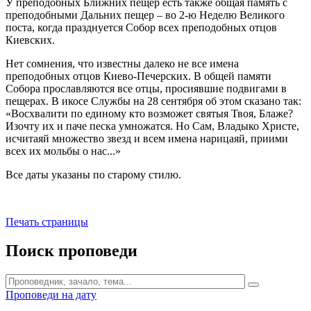
У преподобных Ближних пещер есть также общая память с
преподобными Дальних пещер – во 2-ю Неделю Великого
поста, когда празднуется Собор всех преподобных отцов
Киевских.
Нет сомнения, что известны далеко не все имена
преподобных отцов Киево-Печерских. В общей памяти
Собора прославляются все отцы, просиявшие подвигами в
пещерах. В икосе Службы на 28 сентября об этом сказано так:
«Восхвалити по единому кто возможет святыя Твоя, Блаже?
Изочту их и паче песка умножатся. Но Сам, Владыко Христе,
исчитаяй множество звезд и всем имена нарицаяй, приими
всех их мольбы о нас...»
Все даты указаны по старому стилю.
Печать страницы
Поиск проповеди
Проповеди на дату