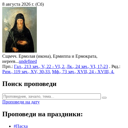
8 августа 2026 г. (Сб)
Сщмчч. Ермолая (икона), Ермиппа и Ермократа,
иереев...
undefined
Прп.:
Гал., 213 зач., V, 22 - VI, 2.
Лк., 24 зач., VI, 17-23
. Ряд.:
Рим., 119 зач., XV, 30-33.
Мф., 73 зач., XVII, 24 - XVIII, 4.
Поиск проповеди
Проповеди на дату
Проповеди на праздники:
#Пасха