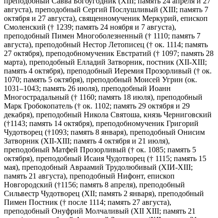
преподобный Савва Богоугодник (XIII; память 24 апреля и 27
августа), преподобный Сергий Послушливый (XIII; память 7
октября и 27 августа), священномученик Меркурий, епископ
Смоленский († 1239; память 24 ноября и 7 августа),
преподобный Пимен Многоболезненный († 1110; память 7
августа), преподобный Нестор Летописец († ок. 1114; память
27 октября), преподобномученик Евстратий († 1097; память 28
марта), преподобный Елладий Затворник, постник (ХII-ХIII;
память 4 октября), преподобный Иеремия Прозорливый († ок.
1070; память 5 октября), преподобный Моисей Угрин (ок.
1031–1043; память 26 июля), преподобный Иоанн
Многострадальный († 1160; память 18 июля), преподобный
Марк Гробокопатель († ок. 1102; память 29 октября и 29
декабря), преподобный Никола Святоша, князь Черниговский
(†1143; память 14 октября), преподобномученик Григорий
Чудотворец (†1093; память 8 января), преподобный Онисим
Затворник (ХII-XIII; память 4 октября и 21 июля),
преподобный Матфей Прозорливый († ок. 1085; память 5
октября), преподобный Исаия Чудотворец († 1115; память 15
мая), преподобный Авраамий Трудолюбивый (ХIИ-XIII;
память 21 августа), преподобный Нифонт, епископ
Новгородский (†1156; память 8 апреля), преподобный
Сильвестр Чудотворец (XII; память 2 января), преподобный
Пимен Постник († после 1114; память 27 августа),
преподобный Онуфрий Молчаливый (XII XIII; память 21