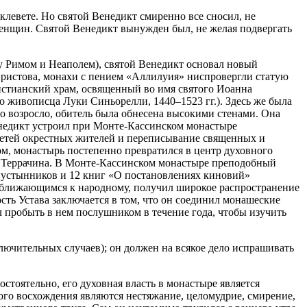
клевете. Но святой Венедикт смиренно все сносил, не
 женщин. Святой Венедикт вынужден был, не желая подвергать
у Римом и Неаполем), святой Венедикт основал новый
 Христова, монахи с пением «Аллилуия» ниспровергли статую
истианский храм, освященный во имя святого Иоанна
о живописца Луки Синьорелли, 1440–1523 гг.). Здесь же была
но возросло, обитель была обнесена высокими стенами. Она
недикт устроил при Монте-Кассинском монастыре
детей окрестных жителей и переписывание священных и
м, монастырь постепенно превратился в центр духовного
– Террачина. В Монте-Кассинском монастыре преподобный
 пустынников и 12 книг «О постановлениях киновий»
приближающимся к народному, получил широкое распространение
ть Устава заключается в том, что он соединил монашеские
пробыть в нем послушником в течение года, чтобы изучить
сключительных случаев); он должен на всякое дело испрашивать
тоятельно, его духовная власть в монастыре является
го восхождения являются нестяжание, целомудрие, смирение,