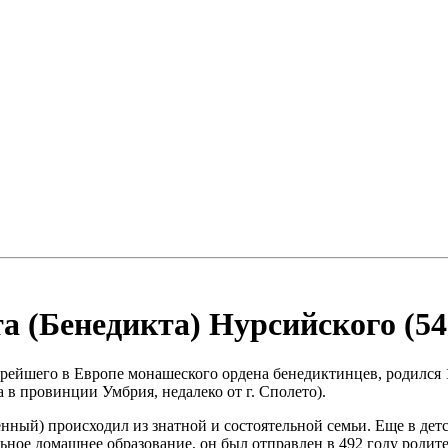
 (Бенедикта) Нурсийского (543 
ейшего в Европе монашеского ордена бенедиктинцев, родился 14
 в провинции Умбрия, недалеко от г. Сполето).
овенный) происходил из знатной и состоятельной семьи. Еще в д
ное домашнее образование, он был отправлен в 492 году родите