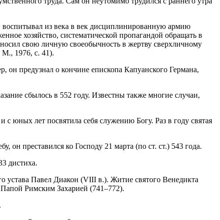
умственного труда. Сам он неутомимо трудился с раннего утра
н воспитывал из века в век дисциплинированную армию
женное хозяйство, систематической пропагандой обращать в
риносил свою личную своеобычность в жертву сверхличному
., 1976, с. 41).
р, он предузнал о кончине епископа Капуанского Германа,
казание сбылось в 552 году. Известны также многие случаи,
 с юных лет посвятила себя служению Богу. Раз в году святая
он преставился ко Господу 21 марта (по ст. ст.) 543 года.
33 дистиха.
устава Павел Диакон (VIII в.). Житие святого Венедикта
к Папой Римским Захарией (741–772).
.