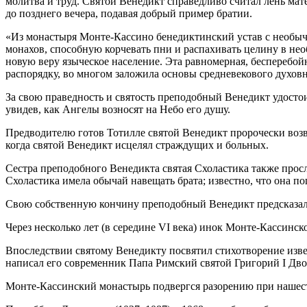
молитва и труд. Святой Венедикт справедливо считал лень мат
до позднего вечера, подавая добрый пример братии.
«Из монастыря Монте-Кассино бенедиктинский устав с необыч
монахов, способную корчевать пни и распахивать целину в не
новую веру языческое население. Эта равномерная, бесперебо
распорядку, во многом заложила основы средневекового духовно
За свою праведность и святость преподобный Венедикт удостои
увидев, как Ангелы возносят на Небо его душу.
Предводителю готов Тотилле святой Венедикт пророчески возвес
когда святой Венедикт исцелял страждущих и больных.
Сестра преподобного Венедикта святая Схоластика также просл
Схоластика имела обычай навещать брата; известно, что она п
Свою собственную кончину преподобный Венедикт предсказал за 
Через несколько лет (в середине VI века) инок Монте-Кассинс
Впоследствии святому Венедикту посвятил стихотворение изве
написал его современник Папа Римский святой Григорий I Двое
Монте-Кассинский монастырь подвергся разорению при нашеств