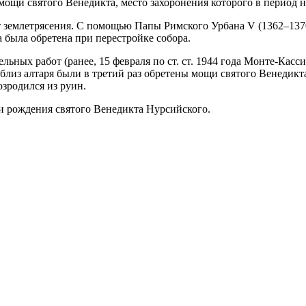
мощи святого Венедикта, место захоронения которого в период 
 землетрясения. С помощью Папы Римского Урбана V (1362–1370
а была обретена при перестройке собора.
ельных работ (ранее, 15 февраля по ст. ст. 1944 года Монте-К
близ алтаря были в третий раз обретены мощи святого Венедикт
зродился из руин.
ни рождения святого Венедикта Нурсийского.