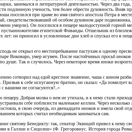
уки, занимался и литературной деятельностью. Через два года, 
ти подлинную ученость, тем более обрести духовность. Вняв п
ноша поселился при храме во имя святого апостола Петра в мест
ай, свидетельствовавший об особом духовном даре подвижника,
емени умерли). Он поселился в пещере малодоступной горной мес
ая пустынножителям египетской Фиваиды. Отшельник из близле
х лет: он приносил в условленные дни хлеб и спускал его в пещ
сподь не открыл его местопребывание пастухам и одному пресви
тыре Виковаро, умер игумен. После настойчивых просьб иноков с
 по душе. Так и случилось. Через некоторое время иноки возроп
нию сотворил над едой крестное знамение, чаша с вином разбилас
е. Призвав к себе испуганную братию, он сказал: «Да помилует 
 с вашими не согласуются?..»
ю пещеру. Добрая молва о нем не утихала, и к нему стали прихо
траивали себе поблизости маленькие келлии. Через несколько лет
остояла, в свою очередь, из двенадцати иноков и имела свой от
ованием которых считал необходимым заниматься сам.
ие святому Бенедикту: так, сенатор Эквиций привел к нему сво
 в Галлии и Сицилии» (Ф. Грегоровиус. История города Рима в С