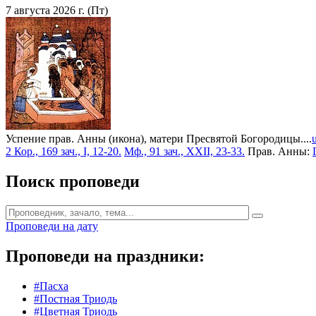
7 августа 2026 г. (Пт)
Успение прав. Анны (икона), матери Пресвятой Богородицы....
2 Кор., 169 зач., I, 12-20.
Мф., 91 зач., XXII, 23-33.
Прав. Анны:
Поиск проповеди
Проповеди на дату
Проповеди на праздники:
#Пасха
#Постная Триодь
#Цветная Триодь