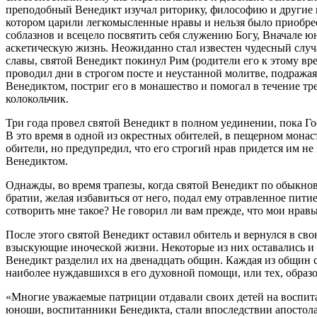
преподобный Венедикт изучал риторику, философию и другие на
котором царили легкомысленные нравы и нельзя было приобрес
соблазнов и всецело посвятить себя служению Богу, Вначале ю
аскетическую жизнь. Неожиданно стал известен чудесный случ
славы, святой Венедикт покинул Рим (родители его к этому вр
проводил дни в строгом посте и неустанной молитве, подраж
Венедиктом, постриг его в монашество и помогал в течение тре
колокольчик.
Три года провел святой Венедикт в полном уединении, пока Го
В это время в одной из окрестных обителей, в пещерном монас
обители, но предупредил, что его строгий нрав придется им не
Венедиктом.
Однажды, во время трапезы, когда святой Венедикт по обыкнове
братии, желая избавиться от него, подал ему отравленное пити
сотворить мне такое? Не говорил ли вам прежде, что мои нравы
После этого святой Венедикт оставил обитель и вернулся в сво
взыскующие иноческой жизни. Некоторые из них оставались и ус
Венедикт разделил их на двенадцать общин. Каждая из общин с
наиболее нуждавшихся в его духовной помощи, или тех, образ
«Многие уважаемые патриции отдавали своих детей на воспитан
юноши, воспитанники Бенедикта, стали впоследствии апостолами