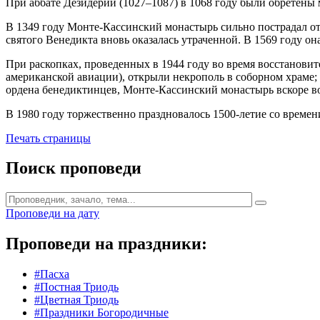
При аббате Дезидерии (1027–1087) в 1068 году были обретены 
В 1349 году Монте-Кассинский монастырь сильно пострадал от
святого Венедикта вновь оказалась утраченной. В 1569 году он
При раскопках, проведенных в 1944 году во время восстановит
американской авиации), открыли некрополь в соборном храме; 
ордена бенедиктинцев, Монте-Кассинский монастырь вскоре во
В 1980 году торжественно праздновалось 1500-летие со време
Печать страницы
Поиск проповеди
Проповеди на дату
Проповеди на праздники:
#Пасха
#Постная Триодь
#Цветная Триодь
#Праздники Богородичные