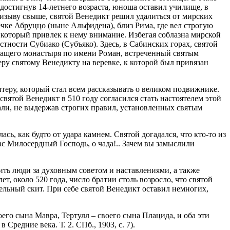
достигнув 14-летнего возраста, юноша оставил училище, в
ризыву свыше, святой Венедикт решил удалиться от мирских
ечке Абруццо (ныне Альфидена), близ Рима, где вел строгую
 который привлек к нему внимание. Избегая соблазна мирской
тности Субиако (Субъяко). Здесь, в Сабинских горах, святой
жащего монастыря по имени Роман, встреченный святым
еру святому Венедикту на веревке, к которой был привязан
теру, который стал всем рассказывать о великом подвижнике.
вятой Венедикт в 510 году согласился стать настоятелем этой
тали, не выдержав строгих правил, установленных святым
ь, как будто от удара камнем. Святой догадался, что кто-то из
вас Милосердный Господь, о чада!.. Зачем вы замыслили
дить люди за духовным советом и наставлениями, а также
, около 520 года, число братии столь возросло, что святой
дельный скит. При себе святой Венедикт оставил немногих,
его сына Мавра, Тертулл – своего сына Плацида, и оба эти
редние века. Т. 2. СПб., 1903, с. 7).