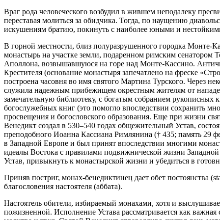
Враг рода человеческого возбудил в жившем неподалеку пресви
переставая молиться за обидчика. Тогда, по наущению диаволь
искушениям братию, покинуть с наиболее юными и нестойкими 
В горной местности, близ полуразрушенного городка Монте-К
монастырь на участке земли, подаренном римским сенатором Т
Аполлона, возвышавшуюся на горе над Монте-Кассино. Античн
Крестителя (основание монастыря запечатлено на фреске «Стр
построена часовня во имя святого Мартина Турского. Через не
служила надежным прибежищем окрестным жителям от нападен
замечательную библиотеку, с богатым собранием рукописных 
богослужебных книг (это помогло впоследствии сохранить мно
просвещения и богословского образования. Еще при жизни св
Венедикт создал в 530–540 годах общежительный Устав, состо
преподобного Иоанна Кассиана Римлянина († 435; память 29 фе
в Западной Европе и был принят впоследствии многими монасты
идеалы Востока с правилами подвижнической жизни Западной
Устав, привыкнуть к монастырской жизни и убедиться в готов
Приняв постриг, монах-бенедиктинец дает обет постоянства (sta
благословения настоятеля (аббата).
Настоятель обители, избираемый монахами, хотя и выслушивает
пожизненной. Исполнение Устава рассматривается как важная 