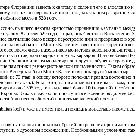
тере Флоренции зависть к святому и склонил его к злословию и 
скому, тот начал совращать иноков, подсылая к ним развратных
обжитое место в 528 году.
ассино, бывшего некогда крепостью (провинция Кампанья, межд
ертуллом. 8 апреля 529 года, в праздник Светлого Воскресения
ое святилище было вскоре перестроено ими и превращено в хр
оительство аббатства Монте-Кассино» известного флорентийског
которое время число насельников монастыря довольно значитель
ий остготов, лангобардов и других варваров. Преподобный Ве
книг. Старшим инокам монастыря он поручил обучение грамоте 
гие памятники раннехристианской письменности). Таким образо
ятого Венедикта близ Монте-Кассино возник другой монастырь 
ящий из 73 глав, в основу которого положил правила восточных
враля по ст. ст.). Устав этот, написанный латинским языком, 
рями (до 1595 года он выдержал более 100 изданий). Особеннос
 Европы. Каждый желающий поступить в монастырь должен был 
ности (или неспособности) принять монашеский постриг.
bilitas loci) и уже не имеет права покидать монастырь (кроме и
 советы старших и опытных братий, но решения принимает самос
ступень в духовном восхождении. Необходимыми условиями тако