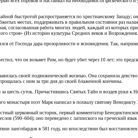
ерью всех пороков и настаивал на необходимости физического и 
айной быстротой распространяется по христианскому Западу; о
обжитых местах, поддерживать в правильном состоянии раз нала
йная, согласованная работа многих людей, каждый из которых п
го строя» (Из истории культуры Средних веков и Возрождения. М
лся от Господа дара прозорливости и ясновидения. Так, наприме
тил, что он возьмет Рим, но будет убит через 10 лет; это предс
авилась своей подвижнической жизнью. Она сохранила девство и
опрощалась с ним за три дня до своей блаженной кончины.
шесть суток. Причастившись Святых Тайн и воздев руки к Небу, 
кого монастыря поэт Марк написал в похвалу святому Венедикту 
стный церковный историк, первый комментатор Бенедиктинского 
слов (590–604); оно переведено с латинского на греческий язы
ии лангобардов в 581 году, но впоследствии был восстановлен