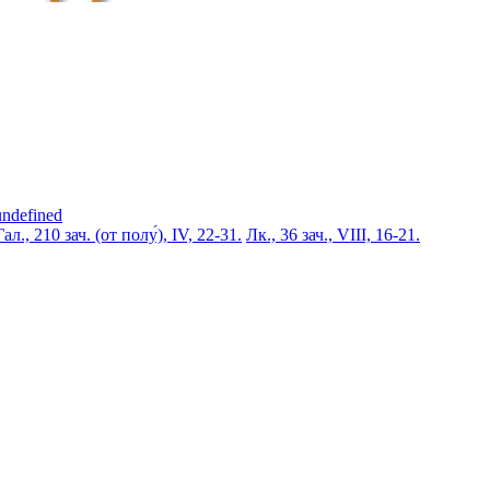
undefined
Гал., 210 зач. (от полу́), IV, 22-31.
Лк., 36 зач., VIII, 16-21.