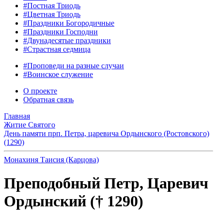
#Постная Триодь
#Цветная Триодь
#Праздники Богородичные
#Праздники Господни
#Двунадесятые праздники
#Страстная седмица
#Проповеди на разные случаи
#Воинское служение
О проекте
Обратная связь
Главная
Житие Святого
День памяти прп. Петра, царевича Ордынского (Ростовского)
(1290)
Монахиня Таисия (Карцова)
Преподобный Петр, Царевич
Ордынский († 1290)