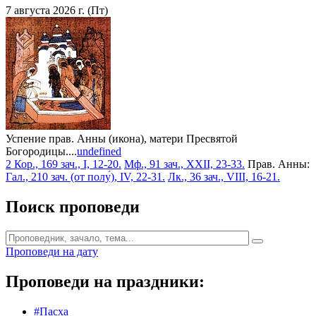
7 августа 2026 г. (Пт)
Успение прав. Анны (икона), матери Пресвятой
Богородицы....
undefined
2 Кор., 169 зач., I, 12-20.
Мф., 91 зач., XXII, 23-33.
Прав. Анны:
Гал., 210 зач. (от полу́), IV, 22-31.
Лк., 36 зач., VIII, 16-21.
Поиск проповеди
Проповеди на дату
Проповеди на праздники:
#Пасха