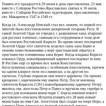
Память его празднуется 29 июня в день преставления, 23 мая
вместе с Собором Ростово-Ярославских святых и 16 июля
вместе с Собором Российских чудотворцев, прославленных
свт. Макарием в 1547 и 1549 гг.
Когда св. Александр Невский стал вел. князем, то первой его
заботой было восстановление разоренной татарами Руси. В
самой Золотой Орде он учредил, с разрешения хана, епархию
для русских пленных; главным его сотрудником в этом деле
был епископ Ростовский Кирилл. Во время своих посещений
Золотой Орды этот святитель исцелил сына хана Берке и
своими повествованиями о вере христианской обратил в
христианство племянника хана Берке. Когда владыка Кирилл
покинул Орду, новообращенный царевич последовал за ним.
В Ростове еще со времен вел. князя Константина
богослужения совершались с особенным благолепием, причем
на одном клиросе пели по-славянски, а на другом по-
гречески. Глубоко поразили они юного царевича. Он принял
крещение с наречением ему имени Петр. После кончины
святителя Кирилла (1261) новообращенному царевичу Петру
явились свв. апостолы Петр и Павел и вручили ему серебро и
золото для основания монастыря. С благословения нового
ростовского епископа Игнатия (память его 28 мая) новый
монастырь во имя Свв. Апостолов был создан на озере Неро, а
царевич Петр женился на знатной татарской девице,