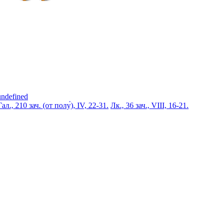
undefined
Гал., 210 зач. (от полу́), IV, 22-31.
Лк., 36 зач., VIII, 16-21.