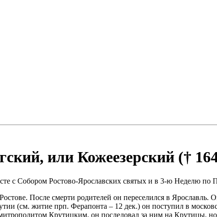
кий, или Кожеезерский († 164
месте с Собором Ростово-Ярославских святых и в 3-ю Неделю по
 Ростове. После смерти родителей он переселился в Ярославль. 
и (см. житие прп. Ферапонта – 12 дек.) он поступил в московс
 митрополитом Крутицким, он последовал за ним на Крутицы, но