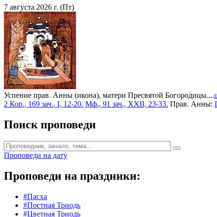
7 августа 2026 г. (Пт)
Успение прав. Анны (икона), матери Пресвятой Богородицы....
2 Кор., 169 зач., I, 12-20.
Мф., 91 зач., XXII, 23-33.
Прав. Анны:
Поиск проповеди
Проповеди на дату
Проповеди на праздники:
#Пасха
#Постная Триодь
#Цветная Триодь