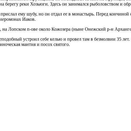
на берегу реки Хозьюги. Здесь он занимался рыболовством и об
ислал ему шубу, но он отдал ее в монастырь. Перед кончиной он
 иеромонах Иаков.
, на Лопском п-ове около Кожозера (ныне Онежский р-н Арханге
реподобный устроил себе келью и провел там в безмолвии 35 лет.
иноческая мантия и посох святого.