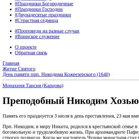
#Праздники Богородичные
#Праздники Господни
#Двунадесятые праздники
#Страстная седмица
#Проповеди на разные случаи
#Воинское служение
О проекте
Обратная связь
Главная
Житие Святого
День памяти прп. Никодима Кожеезерского (1640)
Монахиня Таисия (Карцова)
Преподобный Никодим Хозьюгс
Память его празднуется 3 июля в день преставления, 23 мая в
Прп. Никодим, в миру Никита, родился в крестьянской семье в
богомольную и трудолюбивую жизнь. При архимандрите Пафнути
строгих подвигах. Когда же настоятель Чудова монастыря стал