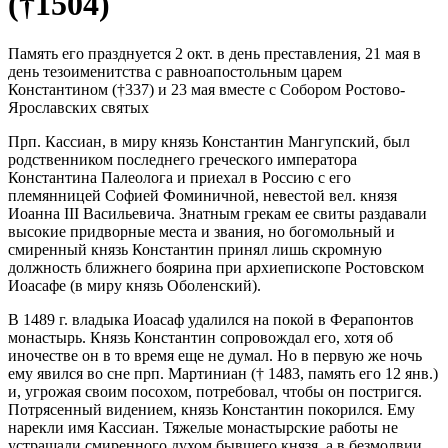
(†1504)
Память его празднуется 2 окт. в день преставления, 21 мая в
день тезоименитства с равноапостольным царем
Константином (†337) и 23 мая вместе с Собором Ростово-
Ярославских святых
Прп. Кассиан, в миру князь Константин Мангупский, был
родственником последнего греческого императора
Константина Палеолога и приехал в Россию с его
племянницей Софией Фоминичной, невестой вел. князя
Иоанна III Васильевича. Знатным грекам ее свиты раздавали
высокие придворные места и звания, но богомольный и
смиренный князь Константин принял лишь скромную
должность ближнего боярина при архиепископе Ростовском
Иоасафе (в миру князь Оболенский).
В 1489 г. владыка Иоасаф удалился на покой в Ферапонтов
монастырь. Князь Константин сопровождал его, хотя об
иночестве он в то время еще не думал. Но в первую же ночь
ему явился во сне прп. Мартиниан († 1483, память его 12 янв.)
и, угрожая своим посохом, потребовал, чтобы он постригся.
Потрясенный видением, князь Константин покорился. Ему
нарекли имя Кассиан. Тяжелые монастырские работы не
устрашали смиренного духом бывшего князя, а в безмолвии,