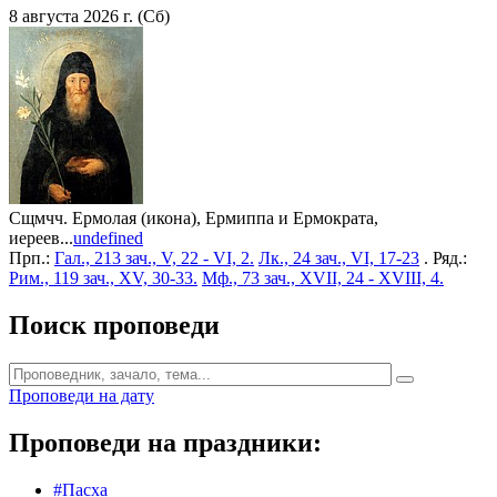
8 августа 2026 г. (Сб)
Сщмчч. Ермолая (икона), Ермиппа и Ермократа,
иереев...
undefined
Прп.:
Гал., 213 зач., V, 22 - VI, 2.
Лк., 24 зач., VI, 17-23
. Ряд.:
Рим., 119 зач., XV, 30-33.
Мф., 73 зач., XVII, 24 - XVIII, 4.
Поиск проповеди
Проповеди на дату
Проповеди на праздники:
#Пасха