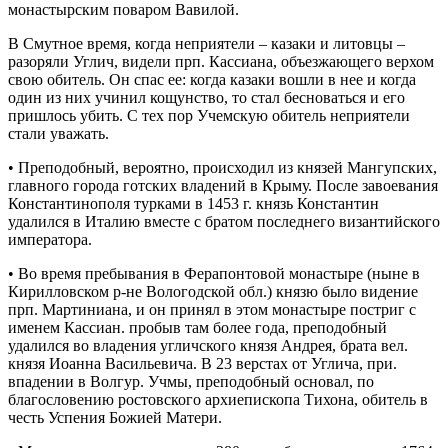
монастырским поваром Вавилой.
В Смутное время, когда неприятели – казаки и литовцы –
разоряли Углич, видели прп. Кассиана, объезжающего верхом
свою обитель. Он спас ее: когда казаки вошли в нее и когда
один из них учинил кощунство, то стал бесноваться и его
пришлось убить. С тех пор Учемскую обитель неприятели
стали уважать.
• Преподобный, вероятно, происходил из князей Мангупских,
главного города готских владений в Крыму. После завоевания
Константинополя турками в 1453 г. князь Константин
удалился в Италию вместе с братом последнего византийского
императора.
• Во время пребывания в Ферапонтовой монастыре (ныне в
Кирилловском р-не Вологодской обл.) князю было видение
прп. Мартиниана, и он принял в этом монастыре постриг с
именем Кассиан. пробыв там более года, преподобный
удалился во владения угличского князя Андрея, брата вел.
князя Иоанна Васильевича. В 23 верстах от Углича, при.
впадении в Волгур. Учмы, преподобный основал, по
благословению ростовского архиепископа Тихона, обитель в
честь Успения Божией Матери.