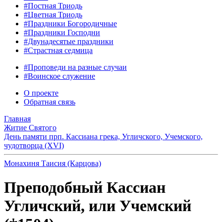
#Постная Триодь
#Цветная Триодь
#Праздники Богородичные
#Праздники Господни
#Двунадесятые праздники
#Страстная седмица
#Проповеди на разные случаи
#Воинское служение
О проекте
Обратная связь
Главная
Житие Святого
День памяти прп. Кассиана грека, Угличского, Учемского,
чудотворца (XVI)
Монахиня Таисия (Карцова)
Преподобный Кассиан
Угличский, или Учемский