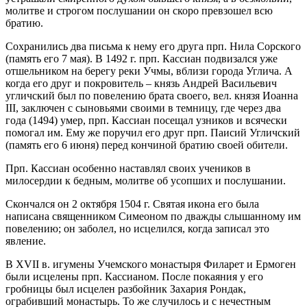
молитве и строгом послушании он скоро превзошел всю
братию.
Сохранились два письма к нему его друга прп. Нила Сорского
(память его 7 мая). В 1492 г. прп. Кассиан подвизался уже
отшельником на берегу реки Учмы, вблизи города Углича. А
когда его друг и покровитель – князь Андрей Васильевич
угличский был по повелению брата своего, вел. князя Иоанна
III, заключен с сыновьями своими в темницу, где через два
года (1494) умер, прп. Кассиан посещал узников и всячески
помогал им. Ему же поручил его друг прп. Паисий Угличский
(память его 6 июня) перед кончиной братию своей обители.
Прп. Кассиан особенно наставлял своих учеников в
милосердии к бедным, молитве об усопших и послушании.
Скончался он 2 октября 1504 г. Святая икона его была
написана священником Симеоном по дважды слышанному им
повелению; он заболел, но исцелился, когда записал это
явление.
В XVII в. игумены Учемского монастыря Филарет и Ермоген
были исцелены прп. Кассианом. После покаяния у его
гробницы был исцелен разбойник Захария Рондак,
ограбивший монастырь. То же случилось и с нечестным