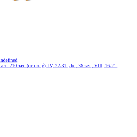
undefined
Гал., 210 зач. (от полу́), IV, 22-31.
Лк., 36 зач., VIII, 16-21.