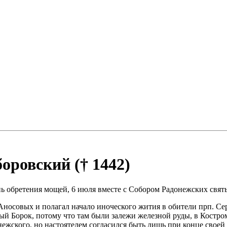
ровский († 1442)
день обретения мощей, 6 июля вместе с Собором Радонежских свят
носовых и полагал начало иноческого жития в обители прп. Серг
й Борок, потому что там были залежи железной руды, в Костром
ежского, но настоятелем согласился быть лишь при конце своей ж