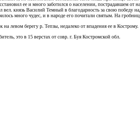
сстановил ее и много заботился о населении, пострадавшем от на
тил вел. князь Василий Темный в благодарность за свою победу 
илось много чудес, и в народе его почитали святым. На гробниц
а левом берегу р. Тепзы, недалеко от впадения ее в Кострому.
ель, это в 15 верстах от совр. г. Буя Костромской обл.