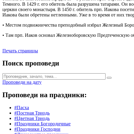
Темного. В 1429 г. его обитель была разрушена татарами. Он во
церкви своего монастыря. В 1450 г. обитель прп. Иакова посе
Иакова были обретены нетленными. Уже в то время от них твор
• Местом подвижничества преподобный избрал Железный Борок н
• Там прп. Иаков основал Железноборовскую Предтеченскую обит
Печать страницы
Поиск проповеди
Проповеди на дату
Проповеди на праздники:
#Пасха
#Постная Триодь
#Цветная Триодь
#Праздники Богородичные
#Праздники Господни