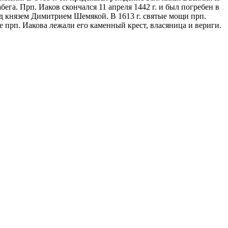
бега. Прп. Иаков скончался 11 апреля 1442 г. и был погребен в
над князем Димитрием Шемякой. В 1613 г. святые мощи прп.
е прп. Иакова лежали его каменный крест, власяница и вериги.