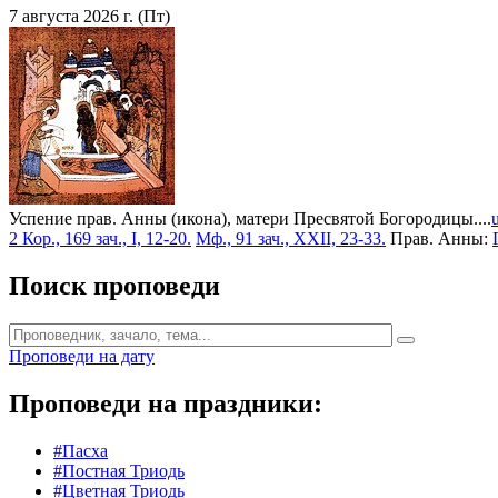
7 августа 2026 г. (Пт)
Успение прав. Анны (икона), матери Пресвятой Богородицы....
2 Кор., 169 зач., I, 12-20.
Мф., 91 зач., XXII, 23-33.
Прав. Анны:
Поиск проповеди
Проповеди на дату
Проповеди на праздники:
#Пасха
#Постная Триодь
#Цветная Триодь