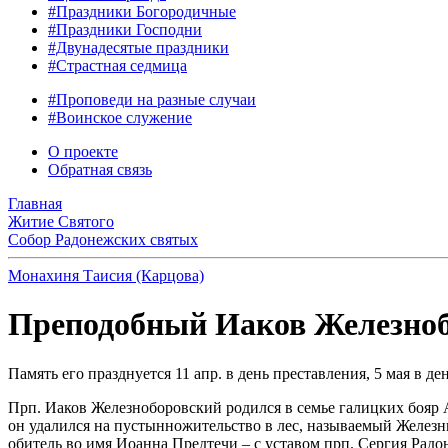
#Праздники Богородичные
#Праздники Господни
#Двунадесятые праздники
#Страстная седмица
#Проповеди на разные случаи
#Воинское служение
О проекте
Обратная связь
Главная
Житие Святого
Собор Радонежских святых
Монахиня Таисия (Карцова)
Преподобный Иаков Железнобо
Память его празднуется 11 апр. в день преставления, 5 мая в 
Прп. Иаков Железноборовский родился в семье галицких бояр А
он удалился на пустынножительство в лес, называемый Железны
обитель во имя Иоанна Предтечи – с уставом прп. Сергия Радон