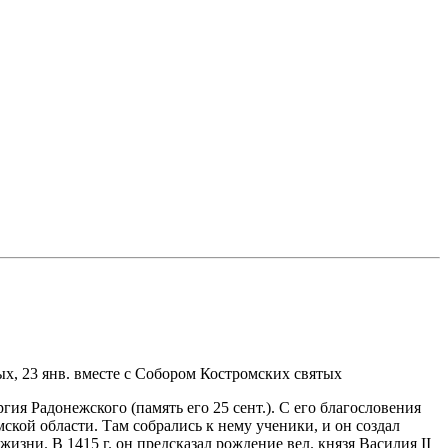
ых, 23 янв. вместе с Собором Костромских святых
ия Радонежского (память его 25 сент.). С его благословения
ской области. Там собрались к нему ученики, и он создал
изни. В 1415 г. он предсказал рождение вел. князя Василия II