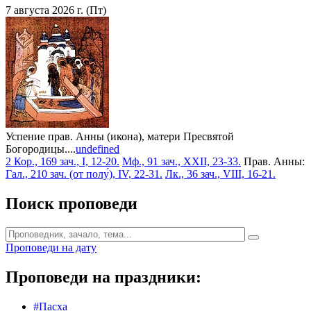
7 августа 2026 г. (Пт)
Успение прав. Анны (икона), матери Пресвятой
Богородицы....
undefined
2 Кор., 169 зач., I, 12-20.
Мф., 91 зач., XXII, 23-33.
Прав. Анны:
Гал., 210 зач. (от полу́), IV, 22-31.
Лк., 36 зач., VIII, 16-21.
Поиск проповеди
Проповеди на дату
Проповеди на праздники:
#Пасха