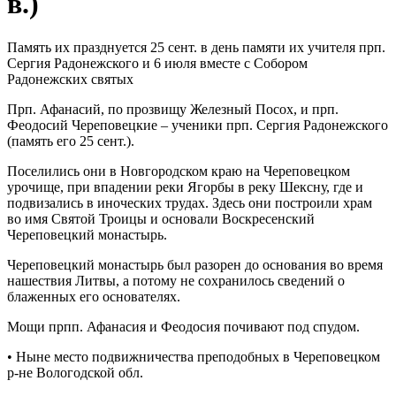
в.)
Память их празднуется 25 сент. в день памяти их учителя прп.
Сергия Радонежского и 6 июля вместе с Собором
Радонежских святых
Прп. Афанасий, по прозвищу Железный Посох, и прп.
Феодосий Череповецкие – ученики прп. Сергия Радонежского
(память его 25 сент.).
Поселились они в Новгородском краю на Череповецком
урочище, при впадении реки Ягорбы в реку Шексну, где и
подвизались в иноческих трудах. Здесь они построили храм
во имя Святой Троицы и основали Воскресенский
Череповецкий монастырь.
Череповецкий монастырь был разорен до основания во время
нашествия Литвы, а потому не сохранилось сведений о
блаженных его основателях.
Мощи прпп. Афанасия и Феодосия почивают под спудом.
• Ныне место подвижничества преподобных в Череповецком
р-не Вологодской обл.