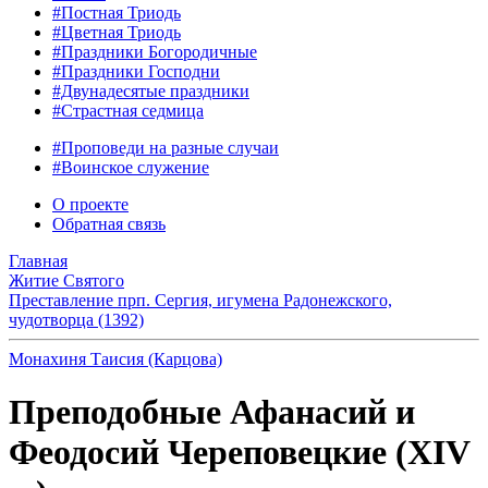
#Постная Триодь
#Цветная Триодь
#Праздники Богородичные
#Праздники Господни
#Двунадесятые праздники
#Страстная седмица
#Проповеди на разные случаи
#Воинское служение
О проекте
Обратная связь
Главная
Житие Святого
Преставление прп. Сергия, игумена Радонежского,
чудотворца (1392)
Монахиня Таисия (Карцова)
Преподобные Афанасий и
Феодосий Череповецкие (XIV