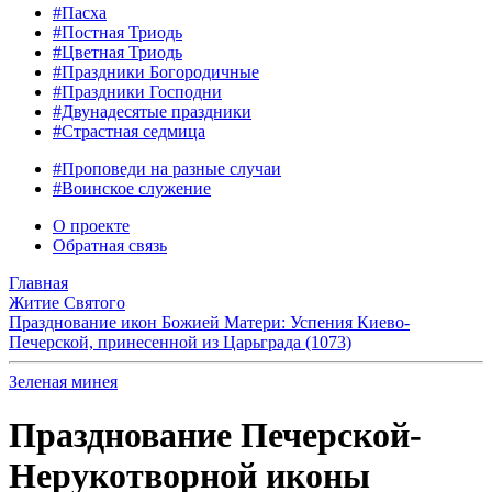
#Пасха
#Постная Триодь
#Цветная Триодь
#Праздники Богородичные
#Праздники Господни
#Двунадесятые праздники
#Страстная седмица
#Проповеди на разные случаи
#Воинское служение
О проекте
Обратная связь
Главная
Житие Святого
Празднование икон Божией Матери: Успения Киево-
Печерской, принесенной из Царьграда (1073)
Зеленая минея
Празднование Печерской-
Нерукотворной иконы