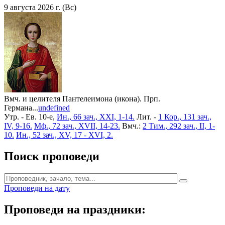
9 августа 2026 г. (Вс)
Вмч. и целителя Пантелеимона (икона). Прп.
Германа...
undefined
Утр. - Ев. 10-е,
Ин., 66 зач., XXI, 1-14.
Лит. -
1 Кор., 131 зач.,
IV, 9-16.
Мф., 72 зач., XVII, 14-23.
Вмч.:
2 Тим., 292 зач., II, 1-
10.
Ин., 52 зач., XV, 17 - XVI, 2.
Поиск проповеди
Проповеди на дату
Проповеди на праздники: