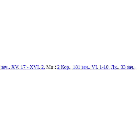
 зач., XV, 17 - XVI, 2.
Мц.:
2 Кор., 181 зач., VI, 1-10.
Лк., 33 зач.,