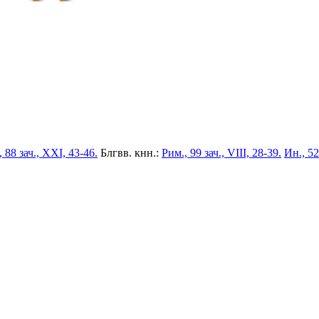
 88 зач., XXI, 43-46.
Блгвв. кнн.:
Рим., 99 зач., VIII, 28-39.
Ин., 52