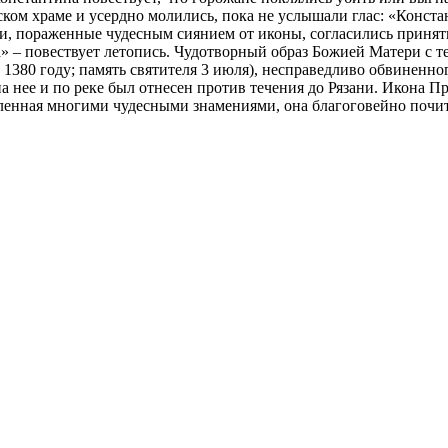
м храме и усердно молились, пока не услышали глас: «Констант
и, пораженные чудесным сиянием от иконы, согласились принят
» – повествует летопись. Чудотворный образ Божией Матери с т
380 году; память святителя 3 июля), несправедливо обвиненного 
л на нее и по реке был отнесен против течения до Рязани. Икон
вленная многими чудесными знамениями, она благоговейно почи