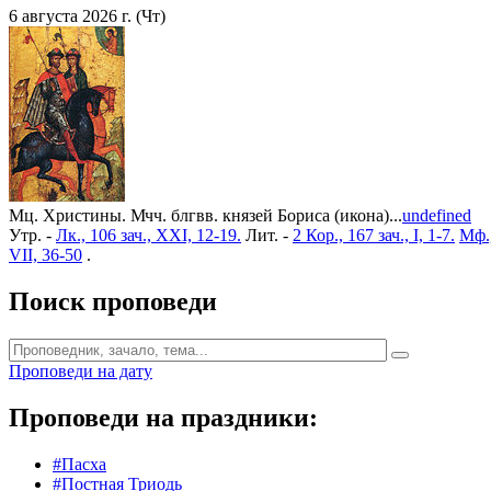
6 августа 2026 г. (Чт)
Мц. Христины. Мчч. блгвв. князей Бориса (икона)...
undefined
Утр. -
Лк., 106 зач., XXI, 12-19.
Лит. -
2 Кор., 167 зач., I, 1-7.
Мф.,
VII, 36-50
.
Поиск проповеди
Проповеди на дату
Проповеди на праздники:
#Пасха
#Постная Триодь