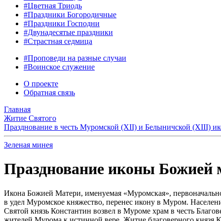
#Цветная Триодь
#Праздники Богородичные
#Праздники Господни
#Двунадесятые праздники
#Страстная седмица
#Проповеди на разные случаи
#Воинское служение
О проекте
Обратная связь
Главная
Житие Святого
Празднование в честь Муромской (XII) и Белыничской (XIII) 
Зеленая минея
Празднование иконы Божией м
Икона Божией Матери, именуемая «Муромская», первоначально н
в удел Муромское княжество, перенес икону в Муром. Населени
Святой князь Константин возвел в Муроме храм в честь Благо
жителей Мурома к истинной вере. Житие благоверного князя Ко