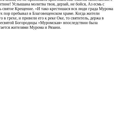
ине! Услышана молитва твоя, дерзай, не бойся, Аз есмь с
ь святое Крещение. «И тако крестишася вся люди града Мурома
ех пор пребывал в Благовещенском храме. Когда жители
в грехе, и привели его к реке Оке, то святитель, держа в
а Пресвятой Богородицы «Муромская» впоследствии была
тается жителями Мурома и Рязани.