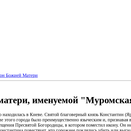
икон Божией Матери
атери, именуемой "Муромская"
аходилась в Киеве. Святой благоверный князь Константин (Ярос
е этого города было преимущественно языческим и, признавая в
вещения Пресвятой Богородицы, в котором поместил икону. Он н
нстантина повествует, что горожане поклялись убить или выгна