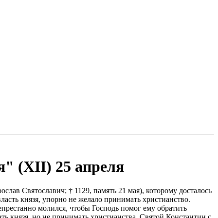
 (XII) 25 апреля
лав Святославич; † 1129, память 21 мая), которому досталось
ласть князя, упорно не желало принимать христианство.
епрестанно молился, чтобы Господь помог ему обратить
ть князя, но не принимать христианства. Святой Константин с