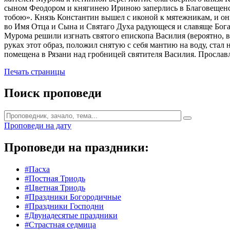
сыном Феодором и княгинею Ириною заперлись в Благовещенско
тобою». Князь Константин вышел с иконой к мятежникам, и он
во Имя Отца и Сына и Святаго Духа радующеся и славяще Бога
Мурома решили изгнать святого епископа Василия (вероятно, в 1
руках этот образ, положил снятую с себя мантию на воду, ста
помещена в Рязани над гробницей святителя Василия. Просла
Печать страницы
Поиск проповеди
Проповеди на дату
Проповеди на праздники:
#Пасха
#Постная Триодь
#Цветная Триодь
#Праздники Богородичные
#Праздники Господни
#Двунадесятые праздники
#Страстная седмица