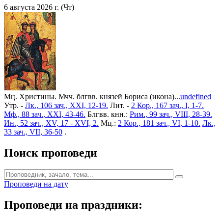
6 августа 2026 г. (Чт)
Мц. Христины. Мчч. блгвв. князей Бориса (икона)...
undefined
Утр. -
Лк., 106 зач., XXI, 12-19.
Лит. -
2 Кор., 167 зач., I, 1-7.
Мф., 88 зач., XXI, 43-46.
Блгвв. кнн.:
Рим., 99 зач., VIII, 28-39.
Ин., 52 зач., XV, 17 - XVI, 2.
Мц.:
2 Кор., 181 зач., VI, 1-10.
Лк.,
33 зач., VII, 36-50
.
Поиск проповеди
Проповеди на дату
Проповеди на праздники: