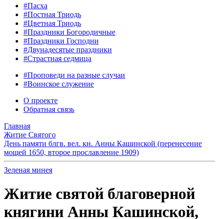
#Пасха
#Постная Триодь
#Цветная Триодь
#Праздники Богородичные
#Праздники Господни
#Двунадесятые праздники
#Страстная седмица
#Проповеди на разные случаи
#Воинское служение
О проекте
Обратная связь
Главная
Житие Святого
День памяти блгв. вел. кн. Анны Кашинской (перенесение
мощей 1650, второе прославление 1909)
Зеленая минея
Житие святой благоверной
княгини Анны Кашинской,