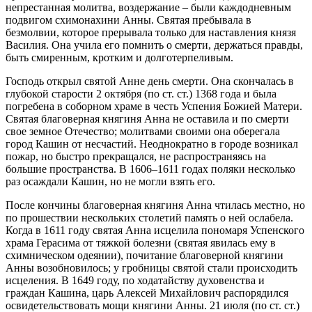
непрестанная молитва, воздержание – были каждодневным
подвигом схимонахини Анны. Святая пребывала в
безмолвии, которое прерывала только для наставления князя
Василия. Она учила его помнить о смерти, держаться правды,
быть смиренным, кротким и долготерпеливым.
Господь открыл святой Анне день смерти. Она скончалась в
глубокой старости 2 октября (по ст. ст.) 1368 года и была
погребена в соборном храме в честь Успения Божией Матери.
Святая благоверная княгиня Анна не оставила и по смерти
свое земное Отечество; молитвами своими она оберегала
город Кашин от несчастий. Неоднократно в городе возникал
пожар, но быстро прекращался, не распространяясь на
большие пространства. В 1606–1611 годах поляки несколько
раз осаждали Кашин, но не могли взять его.
После кончины благоверная княгиня Анна чтилась местно, но
по прошествии нескольких столетий память о ней ослабела.
Когда в 1611 году святая Анна исцелила пономаря Успенского
храма Герасима от тяжкой болезни (святая явилась ему в
схимническом одеянии), почитание благоверной княгини
Анны возобновилось; у гробницы святой стали происходить
исцеления. В 1649 году, по ходатайству духовенства и
граждан Кашина, царь Алексей Михайлович распорядился
освидетельствовать мощи княгини Анны. 21 июля (по ст. ст.)