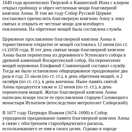
1649 года архиепископ Тверской и Кашинский Иона с клиром
открыл гробницу и обрел нетленные мощи благоверной
княгини Анны. В том же году Собор Русской Церкви
постановил причислить благоверную княгиню Анну к лику
святых и открыть ее честные мощи для всеобщего
поклонения. На обретение мощей была составлена служба.
Церковное прославление благоверной княгини Анны и
торжественное открытие ее мощей состоялось 12 июня (по ст.
ст.)1650 года. В тот день святые мощи благоверной княгини
Анны были перенесены из деревянного Успенского собора в
древний каменный Воскресенский собор. На перенесение
мощей иеромонах Епифаний Славинецкий составил службу.
Тогда же было установлено общецерковное празднование два
раза в год: 21 июля (по ст. ст.), в день обретения мощей, и 2
октября (по ст. ст.), в день кончины. Ныне память святой
Анны празднуется также и 12 июня (по ст. ст.), в день
перенесения мощей. Житие благоверной княгини Анны
написано вскоре после ее прославления старцем Соловецкого
монастыря Игнатием (впоследствии митрополит Сибирский).
В 1677 году Патриарх Иоаким (1674–1690) и Собор
упразднили празднование памяти благоверной княгини Анны
в связи с обострением старообрядческого раскола,
использовавшего ее имя в своих целях. Однако в народе