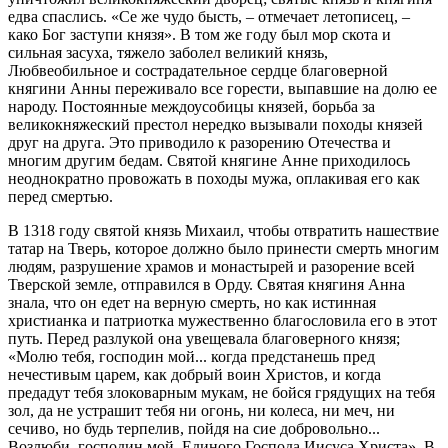
едва спаслись. «Се же чудо бысть, – отмечает летописец, –
како Бог заступи князя». В том же году был мор скота и
сильная засуха, тяжело заболел великий князь,
Любвеобильное и сострадательное сердце благоверной
княгини Анны переживало все горести, выпавшие на долю ее
народу. Постоянные междоусобицы князей, борьба за
великокняжеский престол нередко вызывали походы князей
друг на друга. Это приводило к разорению Отечества и
многим другим бедам. Святой княгине Анне приходилось
неоднократно провожать в походы мужа, оплакивая его как
перед смертью.
В 1318 году святой князь Михаил, чтобы отвратить нашествие
татар на Тверь, которое должно было принести смерть многим
людям, разрушение храмов и монастырей и разорение всей
Тверской земле, отправился в Орду. Святая княгиня Анна
знала, что он едет на верную смерть, но как истинная
христианка и патриотка мужественно благословила его в этот
путь. Перед разлукой она увещевала благоверного князя;
«Молю тебя, господин мой... когда предстанешь пред
нечестивым царем, как добрый воин Христов, и когда
предадут тебя злоковарным мукам, не бойся грядущих на тебя
зол, да не устрашит тебя ни огонь, ни колеса, ни меч, ни
сечиво, но будь терпелив, пойдя на сие добровольно...
Возлюби, господин мой, Единого Господа Иисуса Христа». В