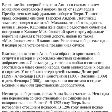
Венчание благоверной княгини Анны со святым князем
Михаилом состоялось 8 ноября (по ст. ст.) 1294 года в
Преображенском кафедральном соборе в Твери. Таинство
брака совершил епископ Тверской Андрей. Летописец
замечает, говоря о женитьбе Михаила, что «бысть радость
велия в Твери». Кашинцы же в связи с радостным событием
построили в Кашине Михайловский храм и триумфальные
ворота из Кремля к тверской дороге, назвав их также
«Михайловскими». В кашинском Успенском соборе ежегодно
8 ноября была установлена праздничная служба.
Благоверная княгиня Анна была образцом христианской
супруги и матери и украсилась многими семейными
добродетелями. Святые супруги жили в любви и согласии,
заботились о благе своего народа, были милосердны к бедным
и сиротам. У них было пятеро детей: сыновья Димитрий
(1299), Александр (1301), Константин (1306), Василий (1309)
и дочь Феодора (1300), – которых они воспитали в страхе
Божием и научили христианским добродетелям.
Несмотря на бедствия, святая Анна была счастлива. Невзгоды
она переносила со свойственными ей смирением и
покорностью воле Божией. В 1295 году Тверь была
истреблена страшным пожаром. В 1296 году новый пожар
уничтожил великокняжеский дворец; святые князь и княгиня