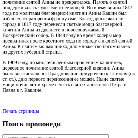
почитание святой Анны не прекратилось. Память о святой
поддерживалась чудесами от ее мощей. Во время воины 1812
года по молитвам благоверной княгини Анны Кашин был
избавлен от разорения французами. Благодарные жители
города в 1817 году перенесли святые мощи благоверной
княгини Анны из древнего в новосооружаемый
Воскресенский собор. В 1848 году во время холеры мор
прекратился после крестного хода по городу с иконой святой
Анны. К святым мощам приходило множество богомольцев
из других губерний страны.
В 1909 году, по многочисленным прошениям кашинцев,
церковное почитание святой благоверной княгини Анны
было восстановлено. Празднование приурочено к 12 июня (по
ст. ст.), дню первого перенесения ее мощей. Ныне святые
мощи почивают в храме в честь святых апостолов Петра и
Павла в г. Кашине.
Печать страницы
Поиск проповеди