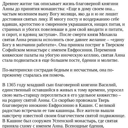
Древнее житие так описывает жизнь благоверной княгини
Анны до принятия монашества: «Еще в дому своем она...
частым молением выну Вогу молящи, яко да и ю не лишит
достояния святых лику. И многу посту и воздержанию себе
вдавши, кротостию и смирением украшашеся, нищих питая, и
странных и убогих повелеваше в дом свой вводити и питати,
и сирот, и вдовиц заступая». После смерти князя Михаила
святая Анна решила исполнить свое давнее желание – «едину
Богу в молчании работати». Она приняла постриг в Тверском
Софийском монастыре с именем Евфросиния. Переменив
княжеские палаты на убогую иноческую келлию, святая Анна
стала подвизаться в еще большем посте, бдении и молитве.
По-матерински сострадая бедным и несчастным, она по-
прежнему старалась им помочь.
В 1365 году младший сын благоверной княгини Василий,
единственный оставшийся в живых к тому времени, упросил
свою мать-старицу переселиться в его удельное княжество –
на родину святой Анны. Со скорбью провожала Тверь
благоверную инокиню Евфросинию в Кашин. С великой
радостью встречали ее там кашинцы. Все жители вышли
навстречу известной своим благочестием святой подвижнице.
В Кашине был сооружен Успенский монастырь, где святая
приняла схиму с именем Анна. Всенощные бдения,