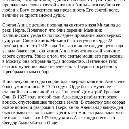
прощальных словах святой княгини Анны – вся глубина ее
любви к Богу, ее жертвенная преданность Его святой воле,
величие ее христианской души.
Святая Анна с детьми проводила святого князя Михаила до
реки Нерль. Полагают, что близ деревни Малиник
Калязинского уезда было последнее прощание благоверных
супругов. Святой князь Михаил был замучен в Орде 22
ноября (по ст. ст.) 1318 года. Только в июле следующего года
узнала благоверная княгиня Анна о мученической кончине
своего супруга. Узнав о том, что святые мощи его привезены
в Москву, она отправила туда посольство. Нетленное тело
святого мученика было перенесено в Тверь и погребено в
Преображенском соборе.
В последующие годы скорби благоверной княгини Анны еще
более умножились. В 1325 году в Орде был замучен ее
старший сын – великий князь Тверской Димитрий Грозные
Очи. В 1327 году второй сын Александр разбил татарское
воиско, опустошавшее тверские земли. В отместку хан собрал
новое воиско и разгромил Тверь; князь Александр вынужден
был скрываться во Пскове. Десять лет многострадальная мать
не видела сына, а в 1339 году князь Александр и его сын
Феодор были убиты в Орде.