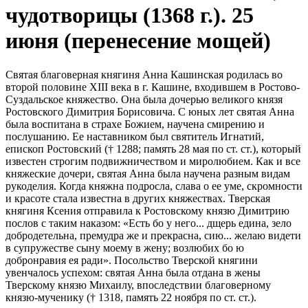
чудотворицы (1368 г.). 25
июня (перенесение мощей)
Святая благоверная княгиня Анна Кашинская родилась во
второй половине ХIII века в г. Кашине, входившем в Ростово-
Суздальское княжество. Она была дочерью великого князя
Ростовского Димитрия Борисовича. С юных лет святая Анна
была воспитана в страхе Божием, научена смирению и
послушанию. Ее наставником был святитель Игнатий,
епископ Ростовский († 1288; память 28 мая по ст. ст.), который
известен строгим подвижничеством и миролюбием. Как и все
княжеские дочери, святая Анна была научена разным видам
рукоделия. Когда княжна подросла, слава о ее уме, скромности
и красоте стала известна в других княжествах. Тверская
княгиня Ксения отправила к Ростовскому князю Димитрию
послов с таким наказом: «Есть бо у него... дщерь едина, зело
добродетельна, премудра же и прекрасна, сию... желаю видети
в супружестве сыну моему в жену; возлюбих бо ю
добронравия ея ради». Посольство Тверской княгини
увенчалось успехом: святая Анна была отдана в жены
Тверскому князю Михаилу, впоследствии благоверному
князю-мученику († 1318, память 22 ноября по ст. ст.).