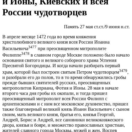
и Ионы, Киевских и всея
России чудотворцев
Память 27 мая ст.ст./9 июня н.ст.
В апреле месяце 1472 года во время княжения
христолюбивого великого князя всея России Иоанна
3477
Васильевича
при преосвященном митрополите
3478
Филиппе
в славном городе Москве положено было начало
основания святого и великого соборного храма Успения
Пресвятой Богородицы. И когда начали разбирать первый
3479
храм, которой был построен святым Петром чудотворцем
,
и разобрали его до полов, то в то время обнаружились гробы
прежде бывших святителей русских, преосвященных
митрополитов Киприана, Фотия и Ионы. 28 мая в начале
второго часа дня гробы их окопали, и тогда пришел
преосвященный митрополит всея России Филипп с
архиепископами и с ним все московское духовенство, пришел
также благоверный великий князь Иоанн Васильевич с сыном
своим, мать великого князя, братья его, князья Георгий,
Андрей, Борис и Андрей, все сановники великокняжеского
двора, князья и бояре, и множество православных христиан,
жителей славного города Москвы, мужей и жен. Воспев