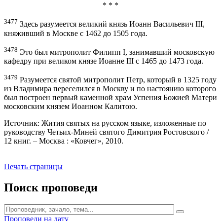
* * *
3477
Здесь разумеется великий князь Иоанн Васильевич III,
княживший в Москве с 1462 до 1505 года.
3478
Это был митрополит Филипп I, занимавший московскую
кафедру при великом князе Иоанне III с 1465 до 1473 года.
3479
Разумеется святой митрополит Петр, который в 1325 году
из Владимира переселился в Москву и по настоянию которого
был построен первый каменной храм Успения Божией Матери
московским князем Иоанном Калитою.
Источник: Жития святых на русском языке, изложенные по
руководству Четьих-Миней святого Димитрия Ростовского /
12 книг. – Москва : «Ковчег», 2010.
Печать страницы
Поиск проповеди
Проповеди на дату