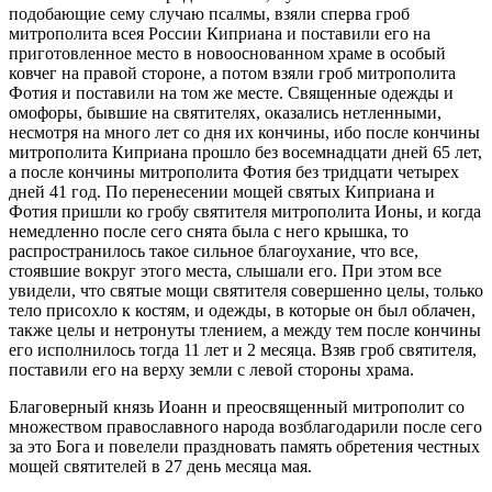
подобающие сему случаю псалмы, взяли сперва гроб
митрополита всея России Киприана и поставили его на
приготовленное место в новооснованном храме в особый
ковчег на правой стороне, а потом взяли гроб митрополита
Фотия и поставили на том же месте. Священные одежды и
омофоры, бывшие на святителях, оказались нетленными,
несмотря на много лет со дня их кончины, ибо после кончины
митрополита Киприана прошло без восемнадцати дней 65 лет,
а после кончины митрополита Фотия без тридцати четырех
дней 41 год. По перенесении мощей святых Киприана и
Фотия пришли ко гробу святителя митрополита Ионы, и когда
немедленно после сего снята была с него крышка, то
распространилось такое сильное благоухание, что все,
стоявшие вокруг этого места, слышали его. При этом все
увидели, что святые мощи святителя совершенно целы, только
тело присохло к костям, и одежды, в которые он был облачен,
также целы и нетронуты тлением, а между тем после кончины
его исполнилось тогда 11 лет и 2 месяца. Взяв гроб святителя,
поставили его на верху земли с левой стороны храма.
Благоверный князь Иоанн и преосвященный митрополит со
множеством православного народа возблагодарили после сего
за это Бога и повелели праздновать память обретения честных
мощей святителей в 27 день месяца мая.