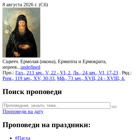
8 августа 2026 г. (Сб)
Сщмчч. Ермолая (икона), Ермиппа и Ермократа,
иереев...
undefined
Прп.:
Гал., 213 зач., V, 22 - VI, 2.
Лк., 24 зач., VI, 17-23
. Ряд.:
Рим., 119 зач., XV, 30-33.
Мф., 73 зач., XVII, 24 - XVIII, 4.
Поиск проповеди
Проповеди на дату
Проповеди на праздники:
#Пасха