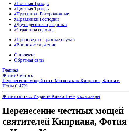
#Постная Триодь
#Цветная Триодь
#Праздники Богородичные
#Праздники Господни
#Двунадесятые праздники
#Страстная седмица
#Проповеди на разные случаи
#Воинское служение
О проекте
Обратная связь
Главная
Житие Святого
Перенесение мощей свтт. Московских Киприана, Фотия и
Ионы (1472)
Жития святых. Издание Киево-Печерской лавры
Перенесение честных мощей
святителей Киприана, Фотия