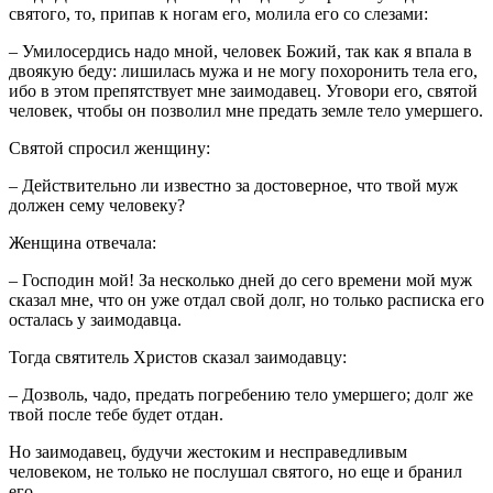
святого, то, припав к ногам его, молила его со слезами:
– Умилосердись надо мной, человек Божий, так как я впала в
двоякую беду: лишилась мужа и не могу похоронить тела его,
ибо в этом препятствует мне заимодавец. Уговори его, святой
человек, чтобы он позволил мне предать земле тело умершего.
Святой спросил женщину:
– Действительно ли известно за достоверное, что твой муж
должен сему человеку?
Женщина отвечала:
– Господин мой! За несколько дней до сего времени мой муж
сказал мне, что он уже отдал свой долг, но только расписка его
осталась у заимодавца.
Тогда святитель Христов сказал заимодавцу:
– Дозволь, чадо, предать погребению тело умершего; долг же
твой после тебе будет отдан.
Но заимодавец, будучи жестоким и несправедливым
человеком, не только не послушал святого, но еще и бранил
его.