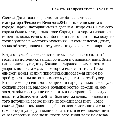
Память 30 апреля ст.ст./13 мая н.ст.
Святой Донат жил в царствование благочестивого
императора Феодосия Великого2842 и был епископом в
городе Эврии, находившемся в древнем Эпире2843. Близ сего
города было место, называемое Сориа, на котором находился
источник воды; если кто-либо пил из этого источника воду, то
тотчас умирал в жестоких мучениях. Святой епископ Донат,
узнав об этом, пошел к тому источнику со своими клириками.
Когда он уже был около источника, послышался сильный
гром и из источника вышел большой и страшный змей. Змей
направился к угоднику Божию и старался своим хвостом
ударить по ногам мула, на котором ехал святитель. Тогда
епископ Донат ударил приближающегося змея бичом по
хребту, которым погонял своего мула, и тотчас змей умер.
Бывшие же при епископе клирики и народ, увидав такое чудо,
собрали дрова и, разложив большой костер, сожгли на нем
змея, чтобы его труп не стал гнить и не отравил бы воздух
ядом, тем более, что змей тот был весьма велик; но воды из
того источника всё же никто не осмеливался пить. Тогда
святой Донат, помолившись, благословил источник и сначала
сам почерпнул воду и выпил ее, а затем и всем повелел пить
ее без опасения. Все люди, после сего, пили воду, не сделав