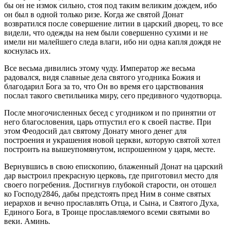
бы он не измок сильно, стоя под таким великим дождем, ибо
он был в одной только ризе. Когда же святой Донат
возвратился после совершение литии в царский дворец, то все
видели, что одежды на нем были совершенно сухими и не
имели ни малейшего следа влаги, ибо ни одна капля дождя не
коснулась их.
Все весьма дивились этому чуду. Император же весьма
радовался, видя славные дела святого угодника Божия и
благодарил Бога за то, что Он во время его царствования
послал такого светильника миру, сего предивного чудотворца.
После многочисленных бесед с угодником и по принятии от
него благословения, царь отпустил его к своей пастве. При
этом Феодосий дал святому Донату много денег для
построения и украшения новой церкви, которую святой хотел
построить на вышеупомянутом, испрошенном у царя, месте.
Вернувшись в свою епископию, блаженный Донат на царский
дар выстроил прекрасную церковь, где приготовил место для
своего погребения. Достигнув глубокой старости, он отошел
ко Господу2846, дабы предстоять пред Ним в сонме святых
иерархов и вечно прославлять Отца, и Сына, и Святого Духа,
Единого Бога, в Троице прославляемого всеми святыми во
веки. Аминь.