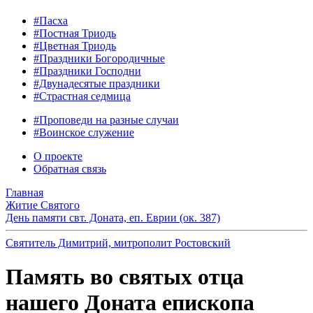
#Пасха
#Постная Триодь
#Цветная Триодь
#Праздники Богородичные
#Праздники Господни
#Двунадесятые праздники
#Страстная седмица
#Проповеди на разные случаи
#Воинское служение
О проекте
Обратная связь
Главная
Житие Святого
День памяти свт. Доната, еп. Еврии (ок. 387)
Святитель Димитрий, митрополит Ростовский
Память во святых отца
нашего Доната епископа