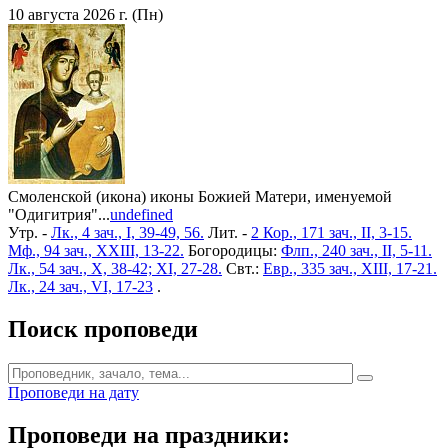
10 августа 2026 г. (Пн)
Смоленской (икона) иконы Божией Матери, именуемой
"Одигитрия"...
undefined
Утр. -
Лк., 4 зач., I, 39-49, 56.
Лит. -
2 Кор., 171 зач., II, 3-15.
Мф., 94 зач., XXIII, 13-22.
Богородицы:
Флп., 240 зач., II, 5-11.
Лк., 54 зач., X, 38-42; XI, 27-28.
Свт.:
Евр., 335 зач., XIII, 17-21.
Лк., 24 зач., VI, 17-23
.
Поиск проповеди
Проповеди на дату
Проповеди на праздники: