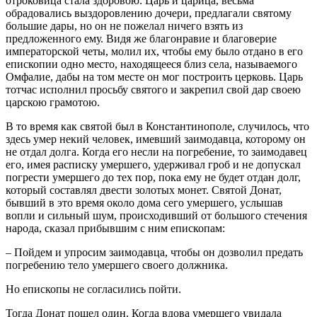
отроковица стала здоровою. Царь и царица, весьма
обрадовались выздоровлению дочери, предлагали святому
большие дары, но он не пожелал ничего взять из
предложенного ему. Видя же благонравие и благоверие
императорской четы, молил их, чтобы ему было отдано в его
епископии одно место, находящееся близ села, называемого
Омфалие, дабы на том месте он мог построить церковь. Царь
тотчас исполнил просьбу святого и закрепил свой дар своею
царскою грамотою.
В то время как святой был в Константинополе, случилось, что
здесь умер некий человек, имевший заимодавца, которому он
не отдал долга. Когда его несли на погребение, то заимодавец
его, имея расписку умершего, удерживал гроб и не допускал
погрести умершего до тех пор, пока ему не будет отдан долг,
который составлял двести золотых монет. Святой Донат,
бывший в это время около дома сего умершего, услышав
вопли и сильный шум, происходивший от большого стечения
народа, сказал прибывшим с ним епископам:
– Пойдем и упросим заимодавца, чтобы он дозволил предать
погребению тело умершего своего должника.
Но епископы не согласились пойти.
Тогда Донат пошел один. Когда вдова умершего увидала