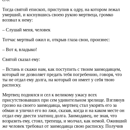
Тогда святой епископ, приступив к одру, на котором лежал
умерший, и коснувшись своею рукою мертвеца, громко
воззвал к нему:
– Слушай меня, человек
Тотчас мертвый ожил и, открыв глаза свои, произнес:
– Вот я, владыко!
Святой сказал ему:
– Встань и скажи нам, как поступить с твоим заимодавцем,
который не дозволяет предать тебя погребению, говоря, что
ты не отдал ему долга, на который он имеет у себя твою
расписку.
Мертвец поднялся и сел к великому ужасу всех
присутствовавших при сем удивительном зрелище. Взглянув
грозно на своего заимодавца, мертвец стал укорять его за
обман и уличил его во лжи, сказав, когда и на каком месте он
отдал ему двести златниц долга. Заимодавец, не зная, что
возразить ему, стоял, трепеща, и молчал, как немой. Оживший
же человек требовал от заимодавца свою расписку. Получив