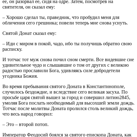
ее, он разорвал ее, сидя на одре. Затем, посмотрев на
святителя, он сказал ему:
– Хорошо сделал ты, праведник, что пробудил меня для
обличения сего грешника; повели теперь мне снова уснуть.
Святой Донат сказал ему:
– Иди с миром в покой, чадо, ибо ты получишь обратно свою
расписку.
И тотчас тот муж снова почил сном смерти. Все видевшие сие
удивительное чудо и слышавшие о том от других с великою
радостью прославили Бога, удивляясь силе добродетели
угодника Божия.
Во время пребывания святого Доната в Константинополе,
случилось бездождие, и вследствие сего великая засуха. По
просьбе царя святой вышел за город и совершил литию2845,
умоляя Бога послать необходимый для высохшей земли дождь.
Тотчас после молитвы Доната пролился столь великий дождь,
что весь народ говорил:
– Это – второй потоп.
Император Феодосий боялся за святого епископа Доната, как