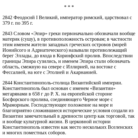
* * *
2842 Феодосий I Великий, император римский, царствовал с
379 г. по 395 г.
2843 Словом «Эпир» греки первоначально обозначали вообще
материк (сушу), в противоположность островам; в частности
этим именем жители западных греческих островов (морей
Ионийсого и Адриатического) называли противолежащий
берег Эллады, до входа в Коринфский пролив. Впоследствии
границы Эпира сузились, и именем Эпира стали обозначать
область, смежную на севере с Иллирией, на востоке с
Фессалией, на юге с Этолией и Акарнанией.
2844 Константинополь-столица Византийской империи.
Константинополь был основан с именем «Византии»
мегарянами в 658 г до Р. Х. на европейской стороне
Босфорского пролива, соединяющего Черное море с
Мраморным. Господствующее положение на море и
благоприятно сложившиеся исторические условия создали из
Византии замечательный в древности центр как торговой, так
и вообще культурной жизни. В церковной истории
Константинополь известен как место нескольких Вселенских
и многих поместных соборов.