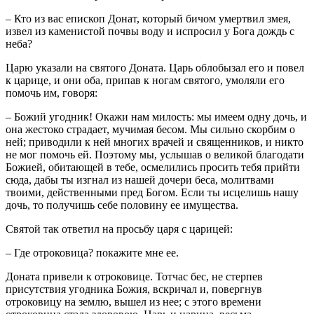
– Кто из вас епископ Донат, который бичом умертвил змея,
извел из каменистой почвы воду и испросил у Бога дождь с
неба?
Царю указали на святого Доната. Царь облобызал его и повел
к царице, и они оба, припав к ногам святого, умоляли его
помочь им, говоря:
– Божий угодник! Окажи нам милость: мы имеем одну дочь, и
она жестоко страдает, мучимая бесом. Мы сильно скорбим о
ней; приводили к ней многих врачей и священников, и никто
не мог помочь ей. Поэтому мы, услышав о великой благодати
Божией, обитающей в тебе, осмелились просить тебя прийти
сюда, дабы ты изгнал из нашей дочери беса, молитвами
твоими, действенными пред Богом. Если ты исцелишь нашу
дочь, то получишь себе половину ее имущества.
Святой так ответил на просьбу царя с царицей:
– Где отроковица? покажите мне ее.
Доната привели к отроковице. Тотчас бес, не стерпев
присутствия угодника Божия, вскричал и, повергнув
отроковицу на землю, вышел из нее; с этого времени