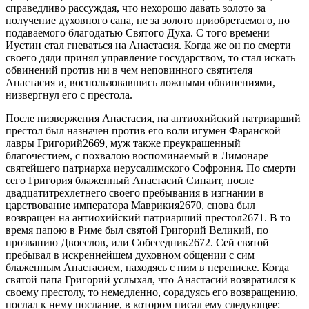
справедливо рассуждая, что нехорошо давать золото за
получение духовного сана, не за золото приобретаемого, но
подаваемого благодатью Святого Духа. С того времени
Иустин стал гневаться на Анастасия. Когда же он по смерти
своего дяди принял управление государством, то стал искать
обвинений против ни в чем неповинного святителя
Анастасия и, воспользовавшись ложными обвинениями,
низвергнул его с престола.
После низвержения Анастасия, на антиохийский патриарший
престол был назначен против его воли игумен Фаранской
лавры Григорий2669, муж также преукрашенный
благочестием, с похвалою воспоминаемый в Лимонаре
святейшего патриарха иерусалимского Софрония. По смерти
сего Григория блаженный Анастасий Синаит, после
двадцатитрехлетнего своего пребывания в изгнании в
царствование императора Маврикия2670, снова был
возвращен на антиохийский патриарший престол2671. В то
время папою в Риме был святой Григорий Великий, по
прозванию Двоеслов, или Собеседник2672. Сей святой
пребывал в искреннейшем духовном общении с сим
блаженным Анастасием, находясь с ним в переписке. Когда
святой папа Григорий услыхал, что Анастасий возвратился к
своему престолу, то немедленно, сорадуясь его возвращению,
послал к нему послание, в котором писал ему следующее: