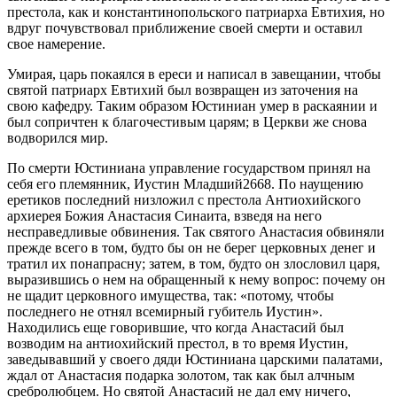
престола, как и константинопольского патриарха Евтихия, но
вдруг почувствовал приближение своей смерти и оставил
свое намерение.
Умирая, царь покаялся в ереси и написал в завещании, чтобы
святой патриарх Евтихий был возвращен из заточения на
свою кафедру. Таким образом Юстиниан умер в раскаянии и
был сопричтен к благочестивым царям; в Церкви же снова
водворился мир.
По смерти Юстиниана управление государством принял на
себя его племянник, Иустин Младший2668. По наущению
еретиков последний низложил с престола Антиохийского
архиерея Божия Анастасия Синаита, взведя на него
несправедливые обвинения. Так святого Анастасия обвиняли
прежде всего в том, будто бы он не берег церковных денег и
тратил их понапрасну; затем, в том, будто он злословил царя,
выразившись о нем на обращенный к нему вопрос: почему он
не щадит церковного имущества, так: «потому, чтобы
последнего не отнял всемирный губитель Иустин».
Находились еще говорившие, что когда Анастасий был
возводим на антиохийский престол, в то время Иустин,
заведывавший у своего дяди Юстиниана царскими палатами,
ждал от Анастасия подарка золотом, так как был алчным
сребролюбцем. Но святой Анастасий не дал ему ничего,