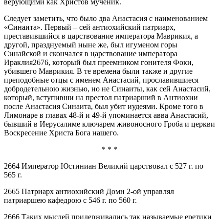
верующими как Христов мученик.
Следует заметить, что было два Анастасия с наименованием
«Синаита». Первый – сей антиохийский патриарх,
преставившийся в царствование императора Маврикия, а
другой, празднуемый ныне же, был игуменом горы
Синайской и скончался в царствование императора
Ираклия2676, который был преемником гонителя Фоки,
убившего Маврикия. В те времена были также и другие
преподобные отцы с именем Анастасий, прославившиеся
добродетельною жизнью, но не Синаиты, как сей Анастасий,
который, вступивши на престол патриарший в Антиохии
после Анастасия Синаита, был убит иудеями. Кроме того в
Лимонаре в главах 48-й и 49-й упоминается авва Анастасий,
бывший в Иерусалиме ключарем живоносного Гроба и церкви
Воскресение Христа Бога нашего.
* * *
2664 Император Юстиниан Великий царствовал с 527 г. по
565 г.
2665 Патриарх антиохийский Домн 2-ой управлял
патриаршею кафедрою с 546 г. по 560 г.
2666 Таких мыслей придерживались так называемые еретики