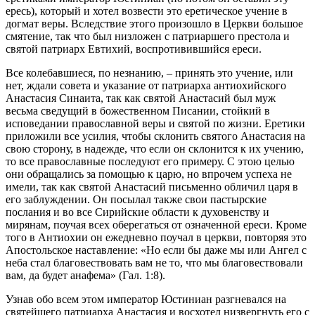
ересь), который и хотел возвести это еретическое учение в
догмат веры. Вследствие этого произошло в Церкви большое
смятение, так что был низложен с патриаршего престола и
святой патриарх Евтихий, воспротивившийся ереси.
Все колебавшиеся, по незнанию, – принять это учение, или
нет, ждали совета и указание от патриарха антиохийского
Анастасия Синаита, так как святой Анастасий был муж
весьма сведущий в божественном Писании, стойкий в
исповедании православной веры и святой по жизни. Еретики
приложили все усилия, чтобы склонить святого Анастасия на
свою сторону, в надежде, что если он склонится к их учению,
то все православные последуют его примеру. С этою целью
они обращались за помощью к царю, но впрочем успеха не
имели, так как святой Анастасий письменно обличил царя в
его заблуждении. Он посылал также свои пастырские
послания и во все Сирийские области к духовенству и
мирянам, поучая всех оберегаться от означенной ереси. Кроме
того в Антиохии он ежедневно поучал в церкви, повторяя это
Апостольское наставление: «Но если бы даже мы или Ангел с
неба стал благовествовать вам не то, что мы благовествовали
вам, да будет анафема» (Гал. 1:8).
Узнав обо всем этом император Юстиниан разгневался на
святейшего патриарха Анастасия и восхотел низвергнуть его с