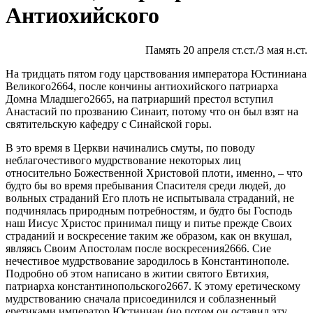
Антиохийского
Память 20 апреля ст.ст./3 мая н.ст.
На тридцать пятом году царствования императора Юстиниана
Великого2664, после кончины антиохийского патриарха
Домна Младшего2665, на патриарший престол вступил
Анастасий по прозванию Синаит, потому что он был взят на
святительскую кафедру с Синайской горы.
В это время в Церкви начинались смуты, по поводу
неблагочестивого мудрствование некоторых лиц
относительно Божественной Христовой плоти, именно, – что
будто бы во время пребывания Спасителя среди людей, до
вольных страданий Его плоть не испытывала страданий, не
подчинялась природным потребностям, и будто бы Господь
наш Иисус Христос принимал пищу и питье прежде Своих
страданий и воскресение таким же образом, как он вкушал,
являясь Своим Апостолам после воскресения2666. Сие
нечестивое мудрствование зародилось в Константинополе.
Подробно об этом написано в житии святого Евтихия,
патриарха константинопольского2667. К этому еретическому
мудрствованию сначала присоединился и соблазненный
еретиками император Юстиниан (но потом он оставил эту