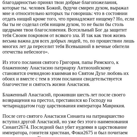
благодарностью принял твои добрые благопожелания,
которые ты. человек Божий, будучи смирен духом, выражал
мне и относительно которых ты говоришь: что в состоянии
отдать нищий кроме того, что принадлежит нищему? Но, если
бы ты не соделал себя нищим духом, то не были бы столь
щедрыми твои благословения. Всесильный Бог да защитит
тебя Своим покровом от всякого зла. И так как твоя жизнь
весьма важна для всех добрых людей, то, по прошествии лишь
многих лет да переселит тебя Всевышний в вечные обители
отечества небесного».
Из этого послания святого Григория, папы Римского, к
блаженному Анастасию патриарху Антиохийскому
становится очевидною взаимная во Святом Духе любовь их
обоих и вместе с тем в этом послании свидетельствуется
благочестие и святость жизни Анастасия.
Блаженный Анастасий, проживши шесть лет после своего
возвращения на престол, преставился ко Господу на
четырнадцатом году царствования императора Маврикия.
После сего святого Анастасия Синаита на патриаршество
вступил другой Анастасий, но уже без этого наименования
Синаит2674. Последний был убит иудеями в царствование
императора, гонителя христиан, Фоки2675 и был почитаем