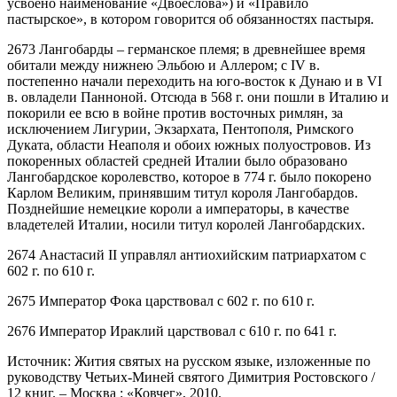
усвоено наименование «Двоеслова») и «Правило
пастырское», в котором говорится об обязанностях пастыря.
2673 Лангобарды – германское племя; в древнейшее время
обитали между нижнею Эльбою и Аллером; с IV в.
постепенно начали переходить на юго-восток к Дунаю и в VI
в. овладели Панноной. Отсюда в 568 г. они пошли в Италию и
покорили ее всю в войне против восточных римлян, за
исключением Лигурии, Экзархата, Пентополя, Римского
Дуката, области Неаполя и обоих южных полуостровов. Из
покоренных областей средней Италии было образовано
Лангобардское королевство, которое в 774 г. было покорено
Карлом Великим, принявшим титул короля Лангобардов.
Позднейшие немецкие короли а императоры, в качестве
владетелей Италии, носили титул королей Лангобардских.
2674 Анастасий II управлял антиохийским патриархатом с
602 г. по 610 г.
2675 Император Фока царствовал с 602 г. по 610 г.
2676 Император Ираклий царствовал с 610 г. по 641 г.
Источник: Жития святых на русском языке, изложенные по
руководству Четьих-Миней святого Димитрия Ростовского /
12 книг. – Москва : «Ковчег», 2010.