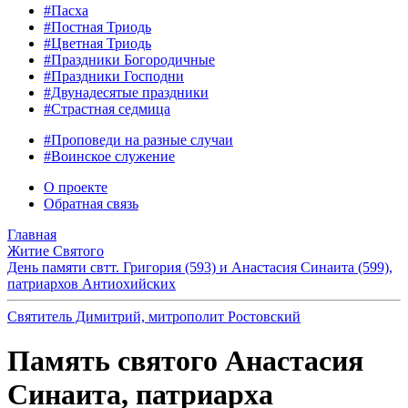
#Пасха
#Постная Триодь
#Цветная Триодь
#Праздники Богородичные
#Праздники Господни
#Двунадесятые праздники
#Страстная седмица
#Проповеди на разные случаи
#Воинское служение
О проекте
Обратная связь
Главная
Житие Святого
День памяти свтт. Григория (593) и Анастасия Синаита (599),
патриархов Антиохийских
Святитель Димитрий, митрополит Ростовский
Память святого Анастасия
Синаита, патриарха