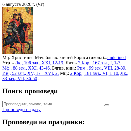
6 августа 2026 г. (Чт)
Мц. Христины. Мчч. блгвв. князей Бориса (икона)...
undefined
Утр. -
Лк., 106 зач., XXI, 12-19.
Лит. -
2 Кор., 167 зач., I, 1-7.
Мф., 88 зач., XXI, 43-46.
Блгвв. кнн.:
Рим., 99 зач., VIII, 28-39.
Ин., 52 зач., XV, 17 - XVI, 2.
Мц.:
2 Кор., 181 зач., VI, 1-10.
Лк.,
33 зач., VII, 36-50
.
Поиск проповеди
Проповеди на дату
Проповеди на праздники: