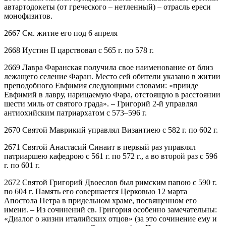
автартодокеты (от греческого – нетленный) – отрасль ереси
монофизитов.
2667 См. житие его под 6 апреля
2668 Иустин II царствовал с 565 г. по 578 г.
2669 Лавра Фаранская получила свое наименование от близ
лежащего селение Фаран. Место сей обители указано в житии
преподобного Евфимия следующими словами: «прииде
Евфимий в лавру, нарицаемую Фара, отстоящую в расстоянии
шести миль от святого града». – Григорий 2-й управлял
антиохийским патриархатом с 573–596 г.
2670 Святой Маврикий управлял Византиею с 582 г. по 602 г.
2671 Святой Анастасий Синаит в первый раз управлял
патриаршею кафедрою с 561 г. по 572 г., а во второй раз с 596
г. по 601 г.
2672 Святой Григорий Двоеслов был римским папою с 590 г.
по 604 г. Память его совершается Церковью 12 марта
Апостола Петра в придельном храме, посвященном его
имени. – Из сочинений св. Григория особенно замечательны:
«Диалог о жизни италийских отцов» (за это сочинение ему и