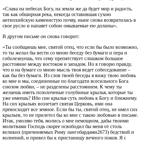
«Слава на небесах Богу, на земли же да будет мир и радость,
так как обширная река, некогда оставившая сухою
антиохийскую каменистую почву, ныне снова возвратилась в
свое русло и напаяет собою омываемые ею долины».
В другом письме он снова говорит:
«Ты сообщаешь мне, святой отец, что если бы было возможно,
то ты желал бы вести со мною беседу без бумаги и пера и
соболезнуешь, что сему препятствует слишком большое
расстояние между востоком и западом. Но я говорю правду,
что и на бумаге со мною мысль твоя ведет собеседование –
как бы без бумаги. Из слов твоей беседы я вижу твою любовь
ко мне и мы, соединенные по благодати всесильного Бога
союзом любви, – не разделены расстоянием. К чему ты
желаешь иметь позолоченые голубиные крылья, которые ты
уже имеешь? Ибо сии крылья суть любовь к Богу и ближнему.
На сих крыльях возлетает святая Церковь, ими она
превосходит все земное. Если бы ты, святой отец, не имел сих
крыльев, то не прилетел бы ко мне с такою любовью в письме.
Итак, умоляю тебя, молись о мне немощном, дабы твоими
молитвами Господь скорее освободил бы меня от столь
великих (причиняемых Риму лангобардами2673) бедствий и
волнений, и привел бы к пристанищу вечного покоя. Я с