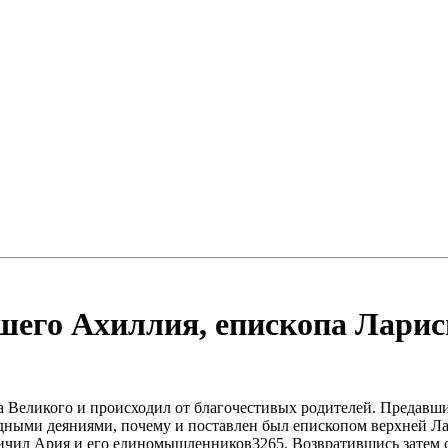
шего Ахиллия, епископа Ларис
 Великого и происходил от благочестивых родителей. Предавши
дными деяниями, почему и поставлен был епископом верхней Ла
личил Ария и его единомышленников3265. Возвратившись затем с