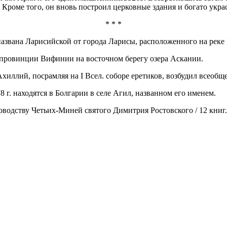
 Кроме того, он вновь построил церковные здания и богато украс
* * *
названа Ларисийской от города Ларисы, расположенного на реке
 провинции Вифинии на восточном берегу озера Аскании.
хиллий, посрамляя на I Всел. соборе еретиков, возбудил всеобщ
 г. находятся в Болгарии в селе Агил, названном его именем.
водству Четьих-Миней святого Димитрия Ростовского / 12 книг. 