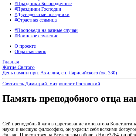
#Праздники Богородичные
#Праздники Господни
#Двунадесятые праздники
#Страстная седмица
#Проповеди на разные случаи
#Воинское служение
О проекте
Обратная связь
Главная
Житие Святого
День памяти прп. Ахиллия, еп. Ларисийского (ок. 330)
Святитель Димитрий, митрополит Ростовский
Память преподобного отца на
Сей преподобный жил в царствование императора Константина
науки и высшую философию, он украсил себя всякими богоуго
Элладе. Присутствуя на Вселенском соборе в Нике3264, он об