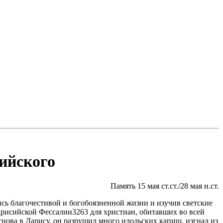
ийского
Память 15 мая ст.ст./28 мая н.ст.
сь благочестивой и богобоязненной жизни и изучив светские
рисийской Фессалии3263 для христиан, обитавших во всей
нова в Ларису, он разрушил много идольских капищ, изгнал из