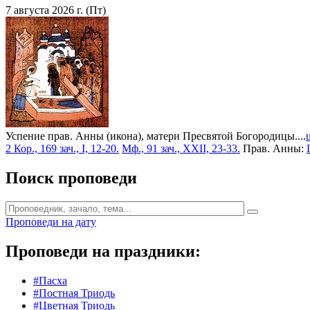
7 августа 2026 г. (Пт)
Успение прав. Анны (икона), матери Пресвятой Богородицы....
2 Кор., 169 зач., I, 12-20.
Мф., 91 зач., XXII, 23-33.
Прав. Анны:
Поиск проповеди
Проповеди на дату
Проповеди на праздники:
#Пасха
#Постная Триодь
#Цветная Триодь