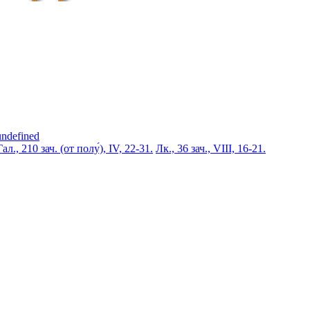
undefined
Гал., 210 зач. (от полу́), IV, 22-31.
Лк., 36 зач., VIII, 16-21.