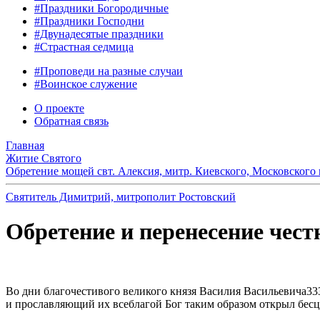
#Праздники Богородичные
#Праздники Господни
#Двунадесятые праздники
#Страстная седмица
#Проповеди на разные случаи
#Воинское служение
О проекте
Обратная связь
Главная
Житие Святого
Обретение мощей свт. Алексия, митр. Киевского, Московского и
Святитель Димитрий, митрополит Ростовский
Обретение и перенесение чес
Во дни благочестивого великого князя Василия Васильевича333
и прославляющий их всеблагой Бог таким образом открыл бесце