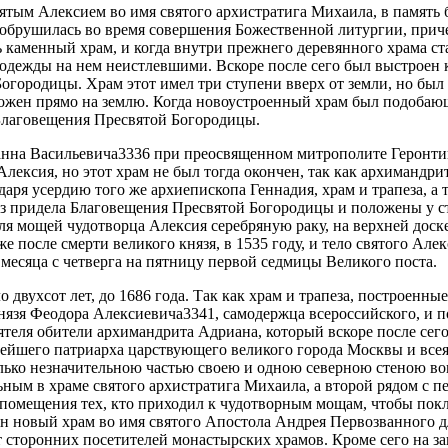
ятым Алексием во имя святого архистратига Михаила, в память б
, обрушилась во время совершения Божественной литургии, прич
ь каменный храм, и когда внутри прежнего деревянного храма ст
одежды на нем неистлевшими. Вскоре после сего был выстроен 
огородицы. Храм этот имел три ступени вверх от земли, но был
оложен прямо на землю. Когда новоустроенный храм был подобаю
Благовещения Пресвятой Богородицы.
оанна Васильевича3336 при преосвященном митрополите Геронти
Алексия, но этот храм не был тогда окончен, так как архиманд
одаря усердию того же архиепископа Геннадия, храм и трапеза, а
з придела Благовещения Пресвятой Богородицы и положены у ст
я мощей чудотворца Алексия серебряную раку, на верхней доске 
же после смерти великого князя, в 1535 году, и тело святого Ал
 месяца с четверга на пятницу первой седмицы Великого поста.
о двухсот лет, до 1686 года. Так как храм и трапеза, построен
князя Феодора Алексиевича3341, самодержца всероссийского, и 
оятеля обители архимандрита Адриана, который вскоре после се
ейшего патриарха царствующего великого города Москвы и всея 
олько незначительною частью своею и одною северною стеною вош
м в храме святого архистратига Михаила, а второй рядом с пер
я помещения тех, кто приходил к чудотворным мощам, чтобы пок
 новый храм во имя святого Апостола Андрея Первозванного дл
сторонних посетителей монастырских храмов. Кроме сего на зап