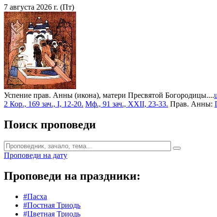
7 августа 2026 г. (Пт)
Успение прав. Анны (икона), матери Пресвятой Богородицы....
2 Кор., 169 зач., I, 12-20.
Мф., 91 зач., XXII, 23-33.
Прав. Анны:
Поиск проповеди
Проповеди на дату
Проповеди на праздники:
#Пасха
#Постная Триодь
#Цветная Триодь