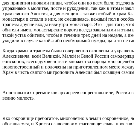
для принятия иноками пищи, чтобы они во всем были отделены 
упражняясь в молитве, посте и рукоделии, так как в этом и за
храм святого Алексия, а для женщин – также особый в храм Б
монастыря и стояли в них, не смешиваясь, каждый пол в особ
трапезы другие входы извнутри монастыря. Это – для того, чт
обители иметь монастырские ворота всегда закрытыми и этим в
такой устав обители, чтобы в течение трех дней на неделе, а 
уходили в случае какой-либо необходимой нужды, да и то не са
Когда храмы и трапезы были совершенно окончены и украшены
Алексиевича, всей Великой, Малой и Белой России самодержце
епископов, всего духовенства и множества народа многоцелеб
новопостроенный и положены на приготовленном месте между д
Храм в честь святого митрополита Алексия был освящен самим
Апостольских преемников архиереев сопрестольниче, России вс
велию милость.
Яко сокровище пребогатое, многолетно в земли сокровенное, 
обогащаемся, и Христа славословим глаголюще: слава прослав