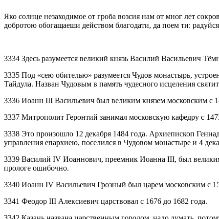
Яко солнце незаходимое от гроба возсия нам от мног лет сокр
добротою обогащаеши действом благодати, да поем ти: радуйся 
3334 Здесь разумеется великий князь Василий Васильевич Тёмн
3335 Под «сею обителью» разумеется Чудов монастырь, устроен
Тайдула. Назван Чудовым в память чудесного исцеления святит
3336 Иоанн III Васильевич был великим князем московским с 14
3337 Митрополит Геронтий занимал московскую кафедру с 1473
3338 Это произошло 12 декабря 1484 года. Архиепископ Геннад
управления епархиею, поселился в Чудовом монастыре и 4 декаб
3339 Василий IV Иоаннович, преемник Иоанна III, был великим 
прологе ошибочно.
3340 Иоанн IV Васильевич Грозный был царем московским с 15
3341 Феодор III Алексиевич царствовал с 1676 до 1682 года.
3342 Казань названа царственным городом, надо думать, потому