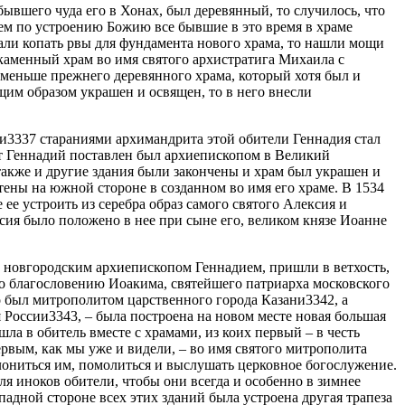
ывшего чуда его в Хонах, был деревянный, то случилось, что
ем по устроению Божию все бывшие в это время в храме
али копать рвы для фундамента нового храма, то нашли мощи
каменный храм во имя святого архистратига Михаила с
 меньше прежнего деревянного храма, который хотя был и
щим образом украшен и освящен, то в него внесли
и3337 стараниями архимандрита этой обители Геннадия стал
рит Геннадий поставлен был архиепископом в Великий
 также и другие здания были закончены и храм был украшен и
ены на южной стороне в созданном во имя его храме. В 1534
ее устроить из серебра образ самого святого Алексия и
ексия было положено в нее при сыне его, великом князе Иоанне
ные новгородским архиепископом Геннадием, пришли в ветхость,
по благословению Иоакима, святейшего патриарха московского
го был митрополитом царственного города Казани3342, а
России3343, – была построена на новом месте новая большая
ла в обитель вместе с храмами, из коих первый – в честь
вым, как мы уже и видели, – во имя святого митрополита
лониться им, помолиться и выслушать церковное богослужение.
я иноков обители, чтобы они всегда и особенно в зимнее
адной стороне всех этих зданий была устроена другая трапеза