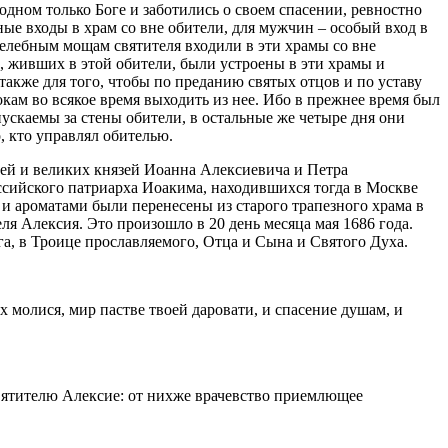
дном только Боге и заботились о своем спасении, ревностно
зные входы в храм со вне обители, для мужчин – особый вход в
елебным мощам святителя входили в эти храмы со вне
, живших в этой обители, были устроены в эти храмы и
также для того, чтобы по преданию святых отцов и по уставу
кам во всякое время выходить из нее. Ибо в прежнее время был
пускаемы за стены обители, в остальные же четыре дня они
, кто управлял обителью.
ей и великих князей Иоанна Алексиевича и Петра
ссийского патриарха Иоакима, находившихся тогда в Москве
и ароматами были перенесены из старого трапезного храма в
 Алексия. Это произошло в 20 день месяца мая 1686 года.
а, в Троице прославляемого, Отца и Сына и Святого Духа.
 молися, мир пастве твоей даровати, и спасение душам, и
святителю Алексие: от нихже врачевство приемлющее