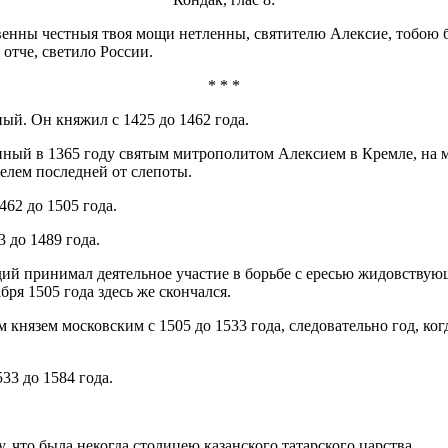
овенны честныя твоя мощи нетленны, святителю Алексие, тобою б
отче, светило России.
* * *
ый. Он княжил с 1425 до 1462 года.
ный в 1365 году святым митрополитом Алексием в Кремле, на ме
елем последней от слепоты.
62 до 1505 года.
 до 1489 года.
ий принимал деятельное участие в борьбе с ересью жидовствующ
ря 1505 года здесь же скончался.
князем московским с 1505 до 1533 года, следовательно год, когд
33 до 1584 года.
, что была некогда столицею казанского татарского царства.