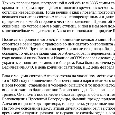
Так как первый храм, построенной в сей обители3335 самим св
крыша этого храма, пришедшая от долгого времени в ветхость
остались невредимыми. Тогда великий князь повелел построит
великого святителя святого Алексия неповрежденными и даже 
приделом на южной стороне в честь Благовещения Пресвятой Б
обширнее, но устроен был в одну ступень, и пол в нем был п
многоцелебные мощи святого Алексия и положили в приделе 
После сего прошло много лет, и в княжение великого князя И
строиться новый храм с трапезою во имя святого митрополита 
Новгород3338. Чрез несколько времени после сего, когда, благ
освящен, то честные мощи святого Алексия были перенесены и
году великий князь Василий Иоаннович3339 повелел сделать дл
украсить ее золотом, камнями и бисером. Рака была окончена у
Васильевиче3340, в день кончины святителя, в 12 день февраля
Рака с мощами святого Алексия стояла на указанном месте окол
то в 1683 году по повелению благочестивого царя и великого 
и всея России, старанием и усердием бывшего в то время наст
впоследствии по благоволению Божию возведен был в сан свят
трапеза. Она почти вся вынесена была за пределы обители и т
Благовещения Пресвятой Богородицы, бывший прежде придельны
Алексия и при них два притвора, или трапезы, устроенные дл
На том же основании между этими двумя храмами был выстроен
время могли слушать различные церковные службы отдельно от 