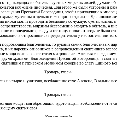
от приходящих в обитель – суетных мирских людей, думали об о
ключается вся жизнь иноческая. Для этого же были устроены и ра
лаговещения Пресвятой Богородицы, чтобы приходящие к многоц
ом храме, мужчины отдельно и женщины отдельно. Для иноков же
обы иноки могли проводить безмолвную, чуждую суеты, жизнь, а 
оспрепятствовать мирянам безвременно входить в обитель, а ино
именно: в понедельник, среду и пятницу иноки отнюдь не были от
мовольно, а отпросившись предварительно у настоятеля или того
 подобающим благолепием, то руками самих благочестивых цар
в, и их царских сановников в сопровождении святейшего всеро
ные мощи великого святителя митрополита Алексия с каждением 
вумя храмами, Благовещения Пресвятой Богородицы и святителя
 святейшим патриархом Иоакимом соборне во славу Единого Бог
Тропарь, глас 4:
ея пастырю и учителю, всеблаженне отче Алексие, Владыце всех
Тропарь, глас 2:
честныя мощи твоя обретошася чудоточащыя, всеблаженне отче 
ляющему святыя своя.
Кондак, глас 8: