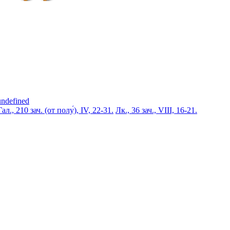
undefined
Гал., 210 зач. (от полу́), IV, 22-31.
Лк., 36 зач., VIII, 16-21.