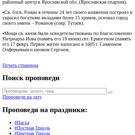
районный центр в Ярославской обл. (Ярославская епархия).
•Св. блгв. Роман в течение 24 лет своего княжения построил и
украсил богатыми вкладами более 15 храмов, основал город
своего имени – Романов (совр. Тутаев).
•Мощи св. князя были освидетельствованы по благословению
Патриарха Иова (память его 19 июня) свт. Ермогеном (память
его 17 февр). Первое житие написано в 1605 г. Симеоном
Олферьевым и иноком Сергием,
Печать страницы
Поиск проповеди
Проповеди на дату
Проповеди на праздники:
#Пасха
#Постная Триодь
#Цветная Триодь