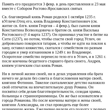
Память его празднуется 3 февр. в день преставления и 23 мая
вместе с Собором Ростово-Ярославских святых
Св. благоверный князь Роман родился 1 октября 1235 г.
вУгличе.Отец его, князь Владимир Константинович (см.
житие св. блгв. князя Георгия – 4 февр.), был сыном князя
Константина Всеволодовича и братом св. князя Василька
Ростовского († 4 марта 1237). Он принимал участие в битве на
Сити (1237), но потом, чтобы спасти свой город Углич, он
добровольно покорился татарам, а чтобы не идти на поклон к
хану, оставил княжество, скитался с семейством по разным
городам и умер изгнанником в 1249 г. во Владимире.
Осиротелое семейство перенесло тело его в Углич, и в 1261 г.
после кончины бездетного старшего брата своего, Андрея,
князем угличским стал князь Роман.
Ни в личной жизни своей, ни в делах управления оба брата
ничего не делали без совета и благословения матери своей,
княгини Фотинии. Тяжелое скитальческое детство наложило
свой отпечаток на впечатлительную душу Романа. Он
посвятил себя делам благотворительности, созидая храмы,
больницы и странноприимницы. Он же был основателем и
города Романова. Но после кончины матери и жены своей,
княгини Александры, он стал проводить еще более
уединенную жизнь. Ежедневно видели его подолгу у родных