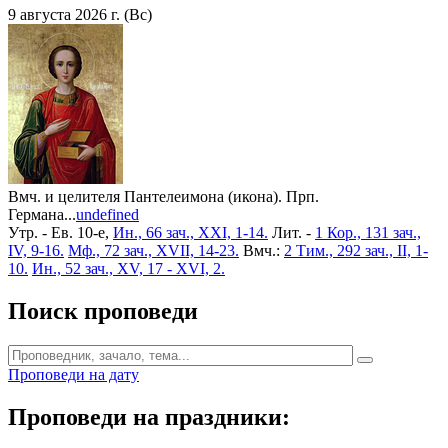
9 августа 2026 г. (Вс)
Вмч. и целителя Пантелеимона (икона). Прп.
Германа...
undefined
Утр. - Ев. 10-е,
Ин., 66 зач., XXI, 1-14.
Лит. -
1 Кор., 131 зач.,
IV, 9-16.
Мф., 72 зач., XVII, 14-23.
Вмч.:
2 Тим., 292 зач., II, 1-
10.
Ин., 52 зач., XV, 17 - XVI, 2.
Поиск проповеди
Проповеди на дату
Проповеди на праздники: