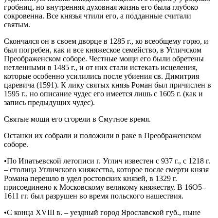
гробниц, но внутренняя духовная жизнь его была глубоко
сокровенна. Все князья чтили его, а подданные считали
святым.
Скончался он в своем дворце в 1285 г., ко всеобщему горю, и
был погребен, как и все княжеское семейство, в Угличском
Преображенском соборе. Честные мощи его были обретены
нетленными в 1485 г., и от них стали истекать исцеления,
которые особенно усилились после убиения св. Димитрия
царевича (1591). К лику святых князь Роман был причислен в
1595 г., но описание чудес его имеется лишь с 1605 г. (как и
запись предыдущих чудес).
Святые мощи его сгорели в Смутное время.
Останки их собрали и положили в раке в Преображенском
соборе.
•По Ипатьевской летописи г. Углич известен с 937 г., с 1218 г.
– столица Угличского княжества, которое после смерти князя
Романа перешло в удел ростовских князей, в 1329 г.
присоединено к Московскому великому княжеству. В 16О5–
1611 гг. был разрушен во время польского нашествия.
•С конца XVIII в. – уездный город Ярославской губ., ныне