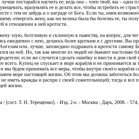
 лучше постарайся научить ее; ведь она – член твой; вы – одна п
 увещевать, вразумлять ее и делать все, чтобы истребить ее страс
сте с тем не забудь и о награде от Бога. Если ты, имея возможно
вшему отвергать жену, как ни велика была бы болезнь ее, ты по
шей в отношении к ней кротости.
ену злую, болтливую и склонную к пьянству, на вопрос, для чег
сь ежедневно с нею, делаюсь более кротким и с другими. Вы пр
Ангелам или, лучше, заповедано подражать в кротости самому Б
лся на ней. Но, так как многие из людей не бывают настолько бл
детели; если же случится сделать ошибку и ввести в дом свой 
ее всего. Kупец не спускает в море корабля и не принимается з
 и мы будем принимать все меры, чтобы внутри своего корабля 
плывем море настоящей жизни. Об этом мы должны заботиться боле
 не иметь вражды и распри с своей сожительницей; тогда и все 
щей жизни.
сост. Т. Н. Терещенко]. - Изд. 2-е. - Москва : Даръ, 2008. - 574,