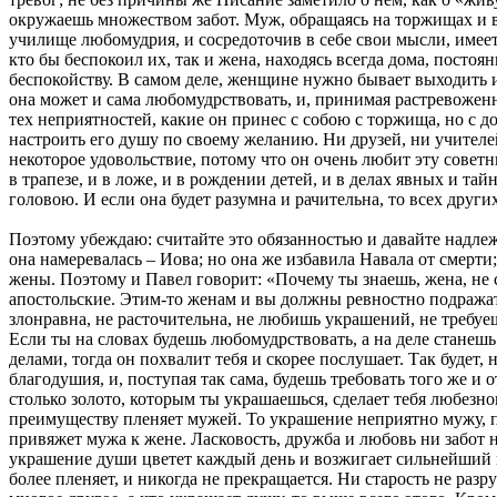
окружаешь множеством забот. Муж, обращаясь на торжищах и в
училище любомудрия, и сосредоточив в себе свои мысли, имее
кто бы беспокоил их, так и жена, находясь всегда дома, посто
беспокойству. В самом деле, женщине нужно бывает выходить и
она может и сама любомудрствовать, и, принимая растревоженно
тех неприятностей, какие он принес с собою с торжища, но с 
настроить его душу по своему желанию. Ни друзей, ни учителей
некоторое удовольствие, потому что он очень любит эту совет
в трапезе, и в ложе, и в рождении детей, и в делах явных и тай
головою. И если она будет разумна и рачительна, то всех други
Поэтому убеждаю: считайте это обязанностью и давайте надлеж
она намеревалась – Иова; но она же избавила Навала от смерт
жены. Поэтому и Павел говорит: «Почему ты знаешь, жена, не 
апостольские. Этим-то женам и вы должны ревностно подражать,
злонравна, не расточительна, не любишь украшений, не требуе
Если ты на словах будешь любомудрствовать, а на деле станешь
делами, тогда он похвалит тебя и скорее послушает. Так будет,
благодушия, и, поступая так сама, будешь требовать того же и 
столько золото, которым ты украшаешься, сделает тебя любезною
преимуществу пленяет мужей. То украшение неприятно мужу, по
привяжет мужа к жене. Ласковость, дружба и любовь ни забот 
украшение души цветет каждый день и возжигает сильнейший п
более пленяет, и никогда не прекращается. Ни старость не раз