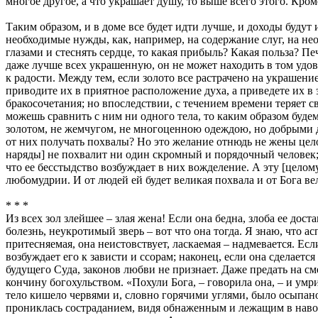
многое другое, а что украшает душу, то выше всего этого. Кроме
Таким образом, и в доме все будет идти лучше, и доходы будут и
необходимые нужды, как, например, на содержание слуг, на нео
глазами и стеснять сердце, то какая прибыль? Какая польза? Печ
даже лучше всех украшенную, он не может находить в том удов
к радости. Между тем, если золото все растрачено на украшение
приводите их в приятное расположение духа, а приведете их в 
бракосочетания; но впоследствии, с течением времени теряет св
можешь сравнить с ним ни одного тела, то каким образом буде
золотом, не жемчугом, не многоценною одеждою, но добрыми д
от них получать похвалы? Но это желание отнюдь не жены цело
наряды] не похвалит ни один скромный и порядочный человек; по
что ее бесстыдство возбуждает в них вожделение. А эту [целомуд
любомудрии. И от людей ей будет великая похвала и от Бога ве
* * *
Из всех зол злейшее – злая жена! Если она бедна, злоба ее дос
болезнь, неукротимый зверь – вот что она тогда. Я знаю, что 
притесняемая, она неистовствует, ласкаемая – надмевается. Есл
возбуждает его к зависти и ссорам; наконец, если она сделается
будущего Суда, законов любви не признает. Даже предать на см
кончину богохульством. «Похули Бога, – говорила она, – и умри
тело кишело червями и, словно горячими углями, было осыпан
прониклась состраданием, видя обнаженным и лежащим в навозе