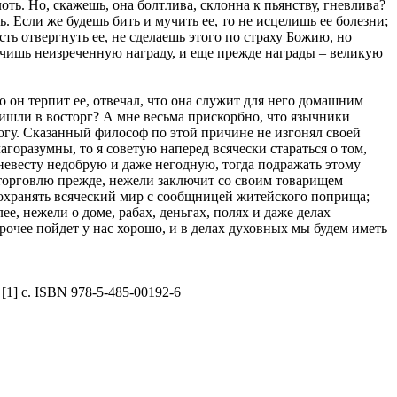
лоть. Но, скажешь, она болтлива, склонна к пьянству, гневлива?
ть. Если же будешь бить и мучить ее, то не исцелишь ее болезни;
сть отвергнуть ее, не сделаешь этого по страху Божию, но
лучишь неизреченную награду, и еще прежде награды – великую
о он терпит ее, отвечал, что она служит для него домашним
ишли в восторг? А мне весьма прискорбно, что язычники
огу. Сказанный философ по этой причине не изгонял своей
агоразумны, то я советую наперед всячески стараться о том,
невесту недобрую и даже негодную, тогда подражать этому
а торговлю прежде, нежели заключит со своим товарищем
сохранять всяческий мир с сообщницей житейского поприща;
е, нежели о доме, рабах, деньгах, полях и даже делах
прочее пойдет у нас хорошо, и в делах духовных мы будем иметь
 [1] с. ISBN 978-5-485-00192-6