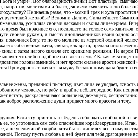
ли Бога и умри». Вот благодарность жены! Вот пластырь, смягча
я ли, напротив, молитвами и благодеяниями смягчить твою болез
гохульству? Не знаешь разве, что «всякий грех и хула простятся 
 супругу такой же злобы? Вспомни Далилу. Сильнейшего Сампсон
обманывала, усыпляла своими ласками и своим лицемерием. Вчер
 то время был красивее его, носившего на голове семь завитков,
а пути своими руками, и тысячу иноплеменников избил одною ос
я, помолился Богу, то по его молитве из мертвой ослиной челюст
ужа его собственная жена, связав, как врага, предала иноплемен
 силы и затем нагого связала его крепкими ремнями. Не даром П
замышляет что-либо подобное на своего самца? Какая змея ищет п
овитее головы змеиной, и нет ярости сильнее ярости женской» (
ется Премудростью: жена злая мужу беззаконному дана будет за ег
ьнее жены, преданной пьянству; цвет лица ее увядает, ясность и
вободному человеку, но рабу, и крайне неблагородное. Как неп
ожет встать, раскрасневшаяся больше надлежащего, беспрестанн
 как доброе расположение души придает много красоты и телу.
душия. Если эту пристань ты будешь соблюдать свободной от вет
ее, то уготовишь сам себе опаснейшее кораблекрушение. Итак, пус
 ее, а не увеличивай скорби, хотя бы ты лишился всего имуществ
женой. Потому пусть любовь к ней будет для тебя драгоценнее вс