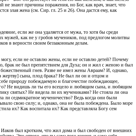
й не знают причины поражения, но Бог, как врач, знает, что
я злая жена (см. Сир. гл. 25 и 26). Она дастся ему, как
еяние, если же она удаляется от мужа, то хотя бы среди
ых мужей, как не у гробов мучеников, под предлогом молитвы
иков в верности своим беззаконным делам.
 могу, если не оставлю жены, если не оставлю детей? Почему
о, брак не был препятствием для Духа; он и жил с женою и был
л божественный гнев. Разве не имел жены Авраам? И, однако,
в жертву] сына, плод брака? Не был ли он и отцом и
 себе природу побеждаемую и благочестие побеждающее,
го? Не видишь ли ты его всецело и любящим сына, и любящим
лику святых? Не видела ли их мучениками? Не стояла ли она
ела ли седмикратное мученичество? Ведь когда они были
ывало свою силу; и, однако, она не была побеждена. Было море
тила их? Как воспитала их? Как представляла Богу сем
 Иаков был кротким, что жил дома и был свободен от внешних
йства. Это оттого, что ты сама того хочешь и сама себя