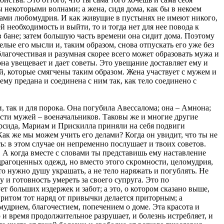
 некоторыми волнами; а жена, сидя дома, как бы в некоем
лами любомудрия. И как живущие в пустынях не имеют никого,
й необходимость и выйти, то и тогда нет для нее повода к
в бане; затем большую часть времени она сидит дома. Поэтому
лые его мысли и, таким образом, снова отпускать его уже без
лагочестивая и разумная скорее всего может образовать мужа и
она увещевает и дает советы. Это увещание доставляет ему и
й, которые смягчены таким образом. Жена участвует с мужем и
 ему предана и соединена с ним так, как тело соединено с
 так и для порока. Она погубила Авессалома; она – Амнона;
ести мужей – военачальников. Таковы же и многие другие
Персида, Мариам и Прискилла приняли на себя подвиги
Как же мы можем учить его делами? Когда он увидит, что ты не
ь: в этом случае он непременно послушает и твоих советов.
. А когда вместе с словами ты представишь ему наставление
и драгоценных одежд, но вместо этого скромности, целомудрия,
 то нужно душу украшать, а не тело наряжать и погублять. Не
 и готовность умереть за своего супруга. Это по
 больших издержек и забот; а это, о котором сказано выше,
Притом тот наряд от привычки делается приторным; а
удрием, благочестием, попечением о доме. Эта красота и
ю и время продолжительное разрушает, и болезнь истребляет, и