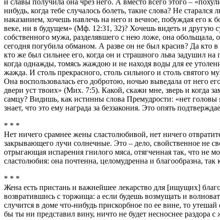
и славы получила она чрез него. А вместо всего этого – «поху
нибудь, когда тебе случалось болеть, такие слова? Не старалс
наказанием, хочешь навлечь на него и вечное, побуждая его к бо
веке, ни в будущем» (Мф. 12:31, 32)? Хочешь видеть и другую
собственного мужа, разделявшего с нею ложе, она обольщала, 
сегодня погубила обманом. А разве он не был красив? Да кто в
кто же был сильнее его, когда он и страшного льва задушил н
когда однажды, томясь жаждою и не находя воды для ее утолени
жажда. И столь прекрасного, столь сильного и столь святого м
Она воспользовалась его добротою, ночью выведала от него его
двери уст твоих» (Мих. 7:5). Какой, скажи мне, зверь и когда 
самцу? Видишь, как истинны слова Премудрости: «нет головы яд
знает, что это ему награда за беззакония. Это опять подтвержда
* * *
Нет ничего срамнее жены сластолюбивой, нет ничего отвратител
закрывающего лучи солнечные. Это – дело, свойственное не с
отрыгающая испарения гнилого мяса, отягченная так, что не м
сластолюбия: она почтенна, целомудренна и благообразна, так
* * *
Жена есть пристань и важнейшее лекарство для [ищущих] благо
возвратившись с торжища: а если будешь возмущать и волновать 
случится в доме что-нибудь прискорбное по ее вине, то утешай
бы ты ни представил вину, ничто не будет несноснее раздора с 