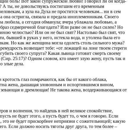
ющий боль! Вот закон супружеской любви! Говорил ли он когда-
нь? А ты, не довольствуясь постигшим его временным
человекам, а хула на Духа не простится человекам... ни в сем
а она остригла, связала и предала иноплеменникам. Своего
а любила, а сегодня обманула; вчера ублажала любовью, а
 образ седмеричной благодати? Или разве он не был силен? Но
линою челюстью? Или он не был свят? Настолько был свят, что
и, бывшей в руках у него, истекла вода, и утолена была его
никам. Но как же женщина могла одолеть столь сильного мужа?
ремудрость возвещает тебе: «от лежащей на лоне твоем стереги
огубить своего супруга? Какая львица готовит смерть своему
Сир. 25:17)? Одним словом, кто имеет злую жену, пусть так и
о злые дела.
 кротость глаз помрачаются, как бы от какого облака,
риятна жена, дышащая зловонным и испортившимся вином,
о зевающая и дремлющая! Не такова жена, воздерживающаяся от
ров и волнения, то найдешь в ней великое спокойствие,
ть не будет этого, а пусть будет то, о чем я говорю. Если
а, это не будет прискорбнее неприязни с сожительницей; какую
его. Если должно носить тяготы друг друга, то тем более –