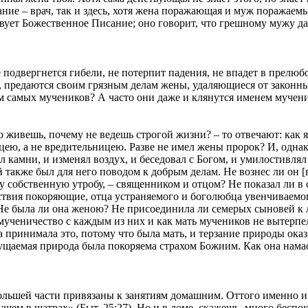
ание – врач, так и здесь, хотя жена поражающая и муж поражаемы
твует Божественное Писание; оно говорит, что грешному мужу дастс
 подвергнется гибели, не потерпит падения, не впадет в прелюбод
ле, предаются своим грязным делам жены, удаляющиеся от законн
ем самых мучеников? А часто они даже и клянутся именем мучен
 живешь, почему не ведешь строгой жизни? – то отвечают: как я
ею, а не вредительницею. Разве не имел жены пророк? И, однак
л камни, и изменял воздух, и беседовал с Богом, и умилостивля
 также был для него поводом к добрым делам. Не вознес ли он [
 собственную утробу, – священником и отцом? Не показал ли в
ствия покоряющие, отца устраняемого и боголюбца увенчиваемо
 Не была ли она женою? Не присоединила ли семерых сыновей к 
я мученичество с каждым из них и как мать мучеников не вытерп
 принимала это, потому что была мать, и терзание природы оказ
мущаемая природа была покоряема страхом Божиим. Как она намас
ольшей части привязаны к занятиям домашним. Оттого именно и
щем в шатрах» (Быт. 25:27). Но и в доме, скажешь, много беспоко