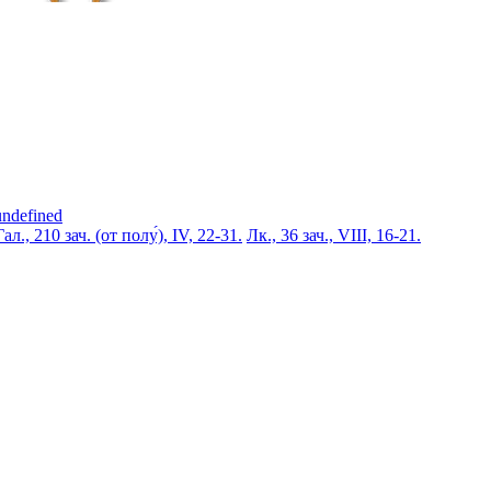
undefined
Гал., 210 зач. (от полу́), IV, 22-31.
Лк., 36 зач., VIII, 16-21.