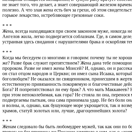
не знает того, что делает, а знает совершающий железом врачев
полезно. А что злая жена есть бич за грехи, об этом свидетельс
горькое лекарство, истребляющее греховные соки.
* * *
Жена, всегда находящаяся при своем законном муже, никогда не
Ангелов жила, легко подвергается соблазнам. Где, в самом де
устраивая здесь свидания с нарушителями брака и оскорбляя т
* * *
Когда мы беседуем со многими и говорим: почему ты не хорошо
же? Разве брак служит препятствием? Жена дана тебе помощниц
пророком. Разве не имел жены Моисей? И, однако, он и рассека
он стал отцом народов и Церкви; он имел сына Исаака, который
боголюбцем? Не оказался ли священником, принесшим в жертву
естественную привязанность покоряемую и благочестивые дей
Бога? И попрепятствовал ли ему брак? А что мать Маккавеев?
при этом непоколебимая, как гора? Не стояла ли она, перенос
подвергаемы пыткам, она сама принимала удар. Не без боли она
и волны, и, однако, как бушующее море укрощается, так и воз
храмов, статуй золотых или, лучше, драгоценнейших золота?
* * *
Женам следовало бы быть любомудрее мужей, так как они по б
тревог; не без причины же Писание заметило о нем, как о «живу