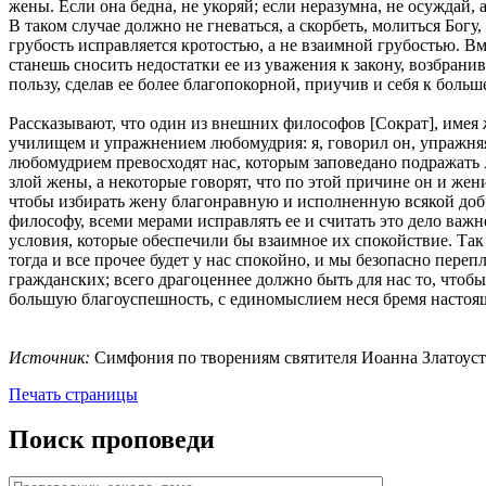
жены. Если она бедна, не укоряй; если неразумна, не осуждай, а
В таком случае должно не гневаться, а скорбеть, молиться Богу,
грубость исправляется кротостью, а не взаимной грубостью. Вме
станешь сносить недостатки ее из уважения к закону, возбрани
пользу, сделав ее более благопокорной, приучив и себя к боль
Рассказывают, что один из внешних философов [Сократ], имея ж
училищем и упражнением любомудрия: я, говорил он, упражняя
любомудрием превосходят нас, которым заповедано подражать 
злой жены, а некоторые говорят, что по этой причине он и жени
чтобы избирать жену благонравную и исполненную всякой добро
философу, всеми мерами исправлять ее и считать это дело важн
условия, которые обеспечили бы взаимное их спокойствие. Так
тогда и все прочее будет у нас спокойно, и мы безопасно пере
гражданских; всего драгоценнее должно быть для нас то, чтобы
большую благоуспешность, с единомыслием неся бремя настоя
Источник:
Симфония по творениям святителя Иоанна Златоуста / [
Печать страницы
Поиск проповеди