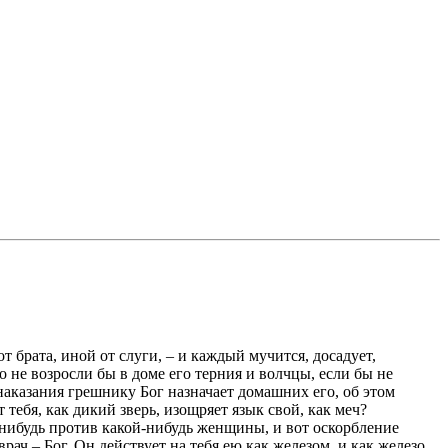
 брата, иной от слуги, – и каждый мучится, досадует,
то не возросли бы в доме его терния и волчцы, если бы не
наказания грешнику Бог назначает домашних его, об этом
тебя, как дикий зверь, изощряет язык свой, как меч?
-нибудь против какой-нибудь женщины, и вот оскорбление
ач – Бог. Он действует на тебя ею как железом, и как железо