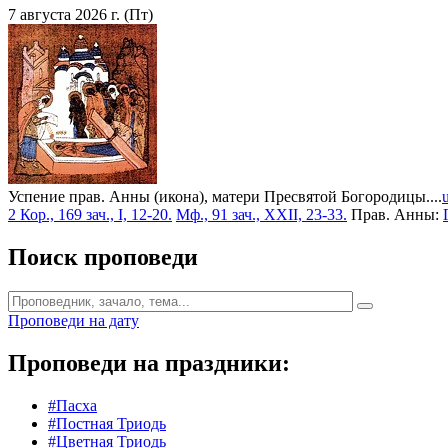
7 августа 2026 г. (Пт)
Успение прав. Анны (икона), матери Пресвятой Богородицы....
2 Кор., 169 зач., I, 12-20.
Мф., 91 зач., XXII, 23-33.
Прав. Анны:
Поиск проповеди
Проповеди на дату
Проповеди на праздники:
#Пасха
#Постная Триодь
#Цветная Триодь