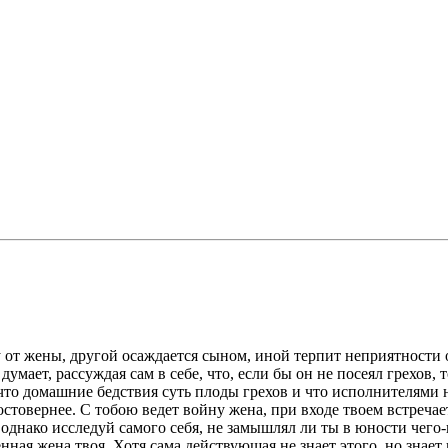
от жены, другой осаждается сыном, иной терпит неприятности от
умает, рассуждая сам в себе, что, если бы он не посеял грехов, 
что домашние бедствия суть плоды грехов и что исполнителями 
товернее. С тобою ведет войну жена, при входе твоем встречает 
однако исследуй самого себя, не замышлял ли ты в юности чего
 жена твоя. Хотя сама действующая не знает этого, но знает вр