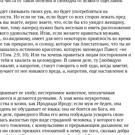
та чиста от такой болезни и свободна от всякого тщеславия.
удет связывать твоих рук, но будет употребляться на
сти. Но если не так, если будет со всех сторон лежать пред
ь вы знаете, верно знаете, что, если бы кто увидел женщину,
ьствие, тому наперед нужно быть веселым и иметь расположение
акого удовольствия. Итак, если желаете нравиться мужьям,
о, по-видимому, имеет для него некоторую приятность во время
 так прекрасно, и солнцу, которое так блистательно, что ты не
крашались истинною красотою, которую заповедал Павел: «не
Тим. 2:9, 10). Или ты хочешь нравиться лицам посторонним и
тебя и хвалить за целомудрие. В самом деле, ту [любящую
алят, а напротив, станут говорить о ней худо, когда заметят,
лучают от нее никакого вреда, а, напротив, еще наставление в
 удваивает ее злобу; нестерпимое животное, неизлечимая
щаются и делаются ручными. А злая жена неукротима;
ства и козни, как Иродиада Ироду; если муж ее беден, она
день не обуздывает ее языка; она не боится ни Бога, ни
м деле, праведного Иова его жена побуждала ускорить свою
улась жалостью при виде страданий человека, у которого все
тного томления, с конвульсиями и прерывающим дыханием; не
 ни своих прежних отношений к нему, ни того, сколько добра