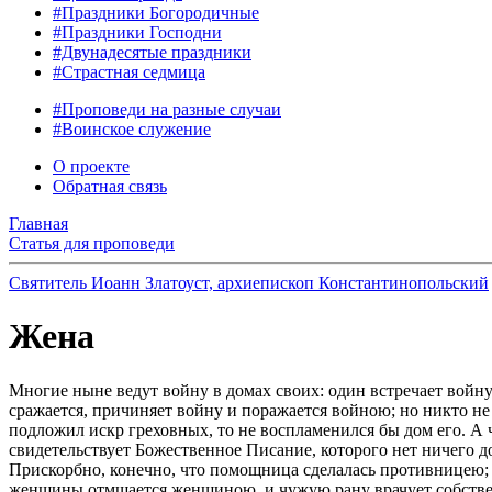
#Праздники Богородичные
#Праздники Господни
#Двунадесятые праздники
#Страстная седмица
#Проповеди на разные случаи
#Воинское служение
О проекте
Обратная связь
Главная
Статья для проповеди
Святитель Иоанн Златоуст, архиепископ Константинопольский
Жена
Многие ныне ведут войну в домах своих: один встречает войну 
сражается, причиняет войну и поражается войною; но никто не д
подложил искр греховных, то не воспламенился бы дом его. А 
свидетельствует Божественное Писание, которого нет ничего дос
Прискорбно, конечно, что помощница сделалась противницею; 
женщины отмщается женщиною, и чужую рану врачует собственная