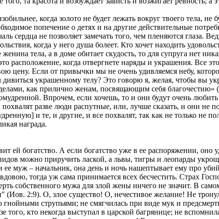
 того, та красота и возбуждает зависть и возжигает ревность; а э
зобильнее, когда золото не будет лежать вокруг твоего тела, не б
бходимое попечение о детях и на другие действительные потребно
аль сердца не позволяет замечать того, чем пленяются глаза. Вед
ольствия, когда у него душа болеет. Кто хочет находить удовол
 женина тела, а в доме обитает скудость, то для супруга нет ник
это расположение, когда отвергнете наряды и украшения. Все эт
ою цену. Если от привычки мы не очень удивляемся небу, которое
м дивиться украшенному телу? Это говорю я, желая, чтобы вы у
елами, как прилично женам, посвящающим себя благочестию» (1
мудренной. Впрочем, если хочешь, то и они будут очень любить 
хвалят разве люди распутные, или, лучше сказать, и они не похв
ренную] и те, и другие, и все похвалят, так как не только не по
ликая награда.
тавит ей богатство. А если богатство уже в ее распоряжении, оно
аспидов можно приручить лаской, а львы, тигры и леопарды укро
и ее муж – начальник, она день и ночь нашептывает ему про убий
 вдовою, тогда уж сама принимается всех беcчестить. Страх Госпо
ерть собственного мужа для злой жены ничего не значит. В само
" (Иов. 2:9). О, злое существо! О, нечестивое желание! Не трон
о гнойными струпьями; не смягчилась при виде мук и предсмер
 того, кто некогда выступал в царской багрянице; не вспомнила