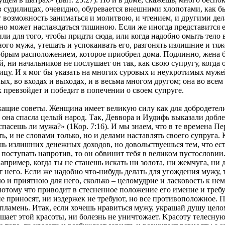
 судилищах, очевидно, обуревается внешними хлопотами, как бы
т возможность заниматься и молитвою, и чтением, и другими де
янно может наслаждаться тишиною. Если же иногда представится е
ли для того, чтобы придти сюда, или когда надобно омыть тело 
го мужа, утешать и успокаивать его, разгонять излишние и тяже
добрым расположением, которое приобрел дома. Подлинно, жена б
, ни начальников не послушает он так, как свою супругу, когда 
ницу. И я мог бы указать на многих суровых и неукротимых муже
ных, во входах и выходах, и в весьма многом другом; она во всем
х превзойдет и победит в попечении о своем супруге.
ащие советы. Женщина имеет великую силу как для добродетели,
и; она спасла целый народ. Так, Деввора и Иудифь выказали добл
спасешь ли мужа?» (1Кор. 7:16). И мы знаем, что в те времена 
 и не словами только, но и делами наставлять своего супруга. 
шь излишних денежных доходов, но довольствуешься тем, что ест
 поступать напротив, то он обвинит тебя в великом пустословии
 например, когда ты не станешь искать ни золота, ни жемчуга, н
от него. Если же надобно что-нибудь делать для угождения мужу,
 и приятною для него, сколько – целомудрие и ласковость к нему
тому что приводит в стесненное положение его имение и требует
не приносят, ни издержек не требуют, но все противоположное. 
ламень. Итак, если хочешь нравиться мужу, украшай душу целом
рушает этой красоты, ни болезнь не уничтожает. Kрасоту телесну