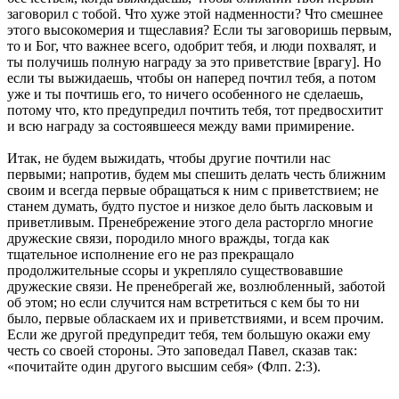
заговорил с тобой. Что хуже этой надменности? Что смешнее
этого высокомерия и тщеславия? Если ты заговоришь первым,
то и Бог, что важнее всего, одобрит тебя, и люди похвалят, и
ты получишь полную награду за это приветствие [врагу]. Но
если ты выжидаешь, чтобы он наперед почтил тебя, а потом
уже и ты почтишь его, то ничего особенного не сделаешь,
потому что, кто предупредил почтить тебя, тот предвосхитит
и всю награду за состоявшееся между вами примирение.
Итак, не будем выжидать, чтобы другие почтили нас
первыми; напротив, будем мы спешить делать честь ближним
своим и всегда первые обращаться к ним с приветствием; не
станем думать, будто пустое и низкое дело быть ласковым и
приветливым. Пренебрежение этого дела расторгло многие
дружеские связи, породило много вражды, тогда как
тщательное исполнение его не раз прекращало
продолжительные ссоры и укрепляло существовавшие
дружеские связи. Не пренебрегай же, возлюбленный, заботой
об этом; но если случится нам встретиться с кем бы то ни
было, первые обласкаем их и приветствиями, и всем прочим.
Если же другой предупредит тебя, тем большую окажи ему
честь со своей стороны. Это заповедал Павел, сказав так:
«почитайте один другого высшим себя» (Флп. 2:3).