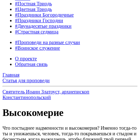
#Постная Триодь
#Цветная Триодь
#Праздники Богородичные
#Праздники Господни
#Двунадесятые праздники
#Страстная седмица
#Проповеди на разные случаи
#Воинское служение
О проекте
Обратная связь
Главная
Статья для проповеди
Святитель Иоанн Златоуст, архиепископ
Константинопольский
Высокомерие
Что постыднее надменности и высокомерия? Именно тогда-то
ты и унижаешься, человек, тогда-то покрываешься и стыдом и
бесчестьем, когда выжидаешь, чтобы ближний твой первый