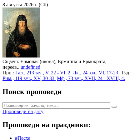
8 августа 2026 г. (Сб)
Сщмчч. Ермолая (икона), Ермиппа и Ермократа,
иереев...
undefined
Прп.:
Гал., 213 зач., V, 22 - VI, 2.
Лк., 24 зач., VI, 17-23
. Ряд.:
Рим., 119 зач., XV, 30-33.
Мф., 73 зач., XVII, 24 - XVIII, 4.
Поиск проповеди
Проповеди на дату
Проповеди на праздники:
#Пасха