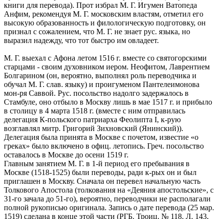
книги для перевода). Прот избрал М. Г. Игумен Ватопеда
Анфим, рекомендуя М. Г. московским властям, отметил его
высокую образованность и филологическую подготовку, он
признал с сожалением, что М. Г. не знает рус. языка, но
выразил надежду, что тот быстро им овладеет.
М. Г. выехал с Афона летом 1516 г. вместе со святогорскими
старцами - своим духовником иером. Неофитом, Лаврентием
Болгарином (он, вероятно, выполнял роль переводчика и
обучал М. Г. слав. языку) и проигуменом Пантелеимонова
мон-ря Саввой. Рус. посольство надолго задержалось в
Стамбуле, оно отбыло в Москву лишь в мае 1517 г. и прибыло
в столицу в 4 марта 1518 г. (вместе с ним отправилась
делегация К-польского патриарха Феолипта I, к-рую
возглавлял митр. Григорий Зихновский (Янинский)).
Делегация была принята в Москве с почетом, известие «о
греках» было включено в офиц. летопись. Греч. посольство
оставалось в Москве до осени 1519 г.
Главным занятием М. Г. в 1-й период его пребывания в
Москве (1518-1525) были переводы, ради к-рых он и был
приглашен в Москву. Сначала он перевел начальную часть
Толкового Апостола (толкования на «Деяния апостольские», с
31-го зачала до 51-го), вероятно, переводчики не располагали
полной рукописью оригинала. Запись о дате перевода (25 мар.
1519) сделана в конце этой части (РГБ. Троиц. № 118. Л. 143,