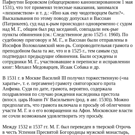
Пафнутии Боровском (общецерковно канонизированном 1 мая
1531), что тот применял телесные наказания, занимался
«лихоимством» и т. д.: «Ино как ему чюдотворцем быти?».
Высказывания по этому поводу допускал и Вассиан
(Патрикеев), суд над к-рым происходил одновременно с судом
над М. Г., общим был ряд заседаний, совпадали нек-рые
пункты обвинения (см.: Следственное дело 1525 г. 1960). По
судебному приговору и М. Г., и Вассиан были отправлены в
Иосифов Волоколамский мон-рь. Сопроводительная грамота о
преподобном была та же, что и в 1525 г., тем самым суд
подтвердил предыдущие обвинения. Были осуждены и
сотрудники М. Г., участвовавшие в переписке и исправлении
книг: Михаил Медоварцев, Исаак Собака и др.
В 1531 г. в Москве Василий III получил торжественную («на
харатье», т. е. пергамене) грамоту святогорского прота
Анфима. Судя по дате, грамота, вероятно, содержала
поздравления по случаю рождения наследника престола
(впосл. царь Иоанн IV Васильевич (род. в авг. 1530)). Можно
предполагать, что грамота включала и просьбу об облегчении
участи М. Г. и о его возвращении на Афон. Московские власти
не сочли возможным удовлетворить эту просьбу.
Между 1532 и 1537 гг. М. Г. был переведен в тверской Отрочь
в честь Успения Пресвятой Богородицы мужской монастырь,