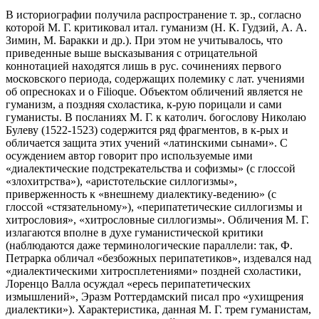
В историографии получила распространение т. зр., согласно
которой М. Г. критиковал итал. гуманизм (Н. К. Гудзий, А. А.
Зимин, М. Баракки и др.). При этом не учитывалось, что
приведенные выше высказывания с отрицательной
коннотацией находятся лишь в рус. сочинениях первого
московского периода, содержащих полемику с лат. учениями
об опресноках и о Filioque. Объектом обличений является не
гуманизм, а поздняя схоластика, к-рую порицали и сами
гуманисты. В посланиях М. Г. к католич. богослову Николаю
Булеву (1522-1523) содержится ряд фрагментов, в к-рых и
обличается защита этих учений «латинскими сынами». С
осуждением автор говорит про используемые ими
«диалектические подстрекательства и софизмы» (с глоссой
«злохитрства»), «аристотельские силлогизмы»,
приверженность к «внешнему диалектику-ведению» (с
глоссой «стязательному»), «перипатетические силлогизмы и
хитрословия», «хитрословные силлогизмы». Обличения М. Г.
излагаются вполне в духе гуманистической критики
(наблюдаются даже терминологические параллели: так, Ф.
Петрарка обличал «безбожных перипатетиков», издевался над
«диалектическими хитросплетениями» поздней схоластики,
Лоренцо Валла осуждал «ересь перипатетических
измышлений», Эразм Роттердамский писал про «ухищрения
диалектики»). Характеристика, данная М. Г. трем гуманистам,