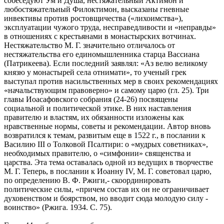
собеседуют Ум и Душа, нестяжательный Актимон и
любостяжательный Филоктимон, высказаны гневные
инвективы против ростовщичества («лихоимства»),
эксплуатации чужого труда, несправедливости и «неправды»
в отношениях с крестьянами в монастырских вотчинах.
Нестяжательство М. Г. значительно отличалось от
нестяжательства его единомышленника старца Вассиана
(Патрикеева). Если последний заявлял: «Аз велю великому
князю у монастырей села отнимати», то ученый грек
выступал против насильственных мер в своих рекомендациях
«начальствующим правоверно» и самому царю (гл. 25). Три
главы Иоасафовского собрания (24-26) посвящены
социальной и политической этике. В них наставления
правителю и властям, их обязанности изложены как
нравственные нормы, советы и рекомендации. Автор вновь
возвратился к темам, развитым еще в 1522 г., в послании к
Василию III о Толковой Псалтири: о «мудрых советниках»,
необходимых правителю, о «симфонии» священства и
царства. Эта тема оставалась одной из ведущих в творчестве
М. Г. Теперь, в послании к Иоанну IV, М. Г. советовал царю,
по определению В. Ф. Ржиги,- скоординировать
политические силы, «причем состав их он не ограничивает
духовенством и боярством, но вводит сюда молодую силу -
воинство» (Ржига. 1934. С. 75).