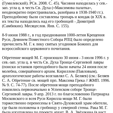
(Гумилевский). РСв. 2008. С. 45). Часовня находилась у сев.-
зап. угла ц. в честь Св. Духа («Максимова палатка»,
неоднократно перестраивалась, разобрана в 1938-1940 гг.).
Преподобному были составлены тропарь и кондак (в XIX в.
их тексты находились над его гробницей - Димитрий
(Самбикин). Месяцеслов. Янв. С. 155).
8-9 июня 1988 г., в год празднования 1000-летия Крещения
Руси, Деянием Поместного Собора РПЦ было определено
причислить М. Г. к лику святых угодников Божиих для
всероссийского церковного почитания.
Обретение мощей М. Г. произошло 30 июня - 3 июля 1996 г. у
сев.-зап. угла ц. в честь Св. Духа Троице-Сергиевой лавры
(поиски останков преподобного были начаты 24 июня после
молебна, совершённого архим. Кириллом (Павловым),
археологические работы возглавлял С. А. Беляев) (см.: Беляев
С. А. Обретение св. мощей прп. Максима Грека // ЖМП. 1996.
№ 9. С. 74-77). После обретения мощи преподобного
покоились первоначально в Успенском соборе Троице-
Сергиевой лавры. 9 апр. 2013 г. по благословению Патриарха
Московского и всея Руси Кирилла мощи М. Г. были
торжественно перенесены в Свято-Духовский храм обители,
где были положены в гробницу у северной стены. Рака М. Г.
была изготовлена по проекту архит. В. А. Звёздкина (в наст.