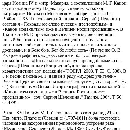
царя Иоанна IV и митр. Макария, а составленный М. Г. Канон
св. и поклоняемому Параклиту «свидетельствован»
патриархом Иовом на Московском Соборе в апр. 1591 г.
В 40-х гг. XVII в. соловецкий книжник Сергий (Шелонин)
составил «Похвальное слово русским преподобным» и
«Канон всем святым, иже в Велицеи Росии просиявшим». В
1-м тексте М. Г. прославляется как «богословеснеишии...
новый Богослов, остая токмо священства помазания,
истинныя любве делатель и учитель, и на самыи тоя верх
доспевыи, и в Бозе быв, Бог бо любы есть» (Панченко О. В.
Из археографических разысканий в обл. соловецкой
книжности: 1. «Похвальное слово рус. преподобным» - соч.
Сергия (Шелонина): (Вопр. атрибуции, датировка,
характеристика авт. редакций // ТОДРЛ. 2003. Т. 53. С. 588). В
8-й песни канона М. Г. назван в ряду «мудрых учителей»
Русской Церкви, святой называется «другим (т. е. вторым.- Н.
С.) Богословом» (Он же. Из археографических разысканий: 2.
«Канон всем святым, иже в Велицеи Росии в посте
просиявшим» - соч. Сергия Шелонина // Там же. 2004. Т. 56.
С. 479).
В кон. XVII в. имя М. Г. было внесено в святцы под 21 янв.
При митр. Платоне (Левшине) (1787-1811) была построена
часовня над захоронением преподобного, устроена рака
(Месяцеслов Сергиевой Лавры. М., 1850. С. 3, 48; Филарет