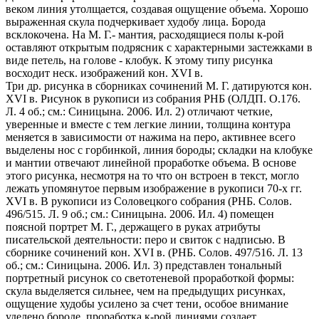
веком линия утолщается, создавая ощущение объема. Хорошо
выраженная скула подчеркивает худобу лица. Борода
всклокочена. На М. Г.- мантия, расходящиеся полы к-рой
оставляют открытым подрясник с характерными застежками в
виде петель, на голове - клобук. К этому типу рисунка
восходит неск. изображений кон. XVI в.
Три др. рисунка в сборниках сочинений М. Г. датируются кон.
XVI в. Рисунок в рукописи из собрания РНБ (ОЛДП. О.176.
Л. 4 об.; см.: Синицына. 2006. Ил. 2) отличают четкие,
уверенные и вместе с тем легкие линии, толщина контура
меняется в зависимости от нажима на перо, активнее всего
выделены нос с горбинкой, линия бороды; складки на клобуке
и мантии отвечают линейной проработке объема. В основе
этого рисунка, несмотря на то что он встроен в текст, могло
лежать упомянутое первым изображение в рукописи 70-х гг.
XVI в. В рукописи из Соловецкого собрания (РНБ. Солов.
496/515. Л. 9 об.; см.: Синицына. 2006. Ил. 4) помещен
поясной портрет М. Г., держащего в руках атрибуты
писательской деятельности: перо и свиток с надписью. В
сборнике сочинений кон. XVI в. (РНБ. Солов. 497/516. Л. 13
об.; см.: Синицына. 2006. Ил. 3) представлен тональный
портретный рисунок со светотеневой проработкой формы:
скула выделяется сильнее, чем на предыдущих рисунках,
ощущение худобы усилено за счет тени, особое внимание
уделено бороде, проработка к-рой линиями создает