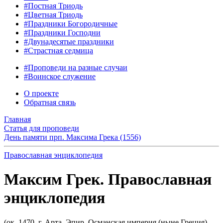
#Постная Триодь
#Цветная Триодь
#Праздники Богородичные
#Праздники Господни
#Двунадесятые праздники
#Страстная седмица
#Проповеди на разные случаи
#Воинское служение
О проекте
Обратная связь
Главная
Статья для проповеди
День памяти прп. Максима Грека (1556)
Православная энциклопедия
Максим Грек. Православная
энциклопедия
(ок. 1470, г. Арта, Эпир, Османская империя (ныне Греция) -