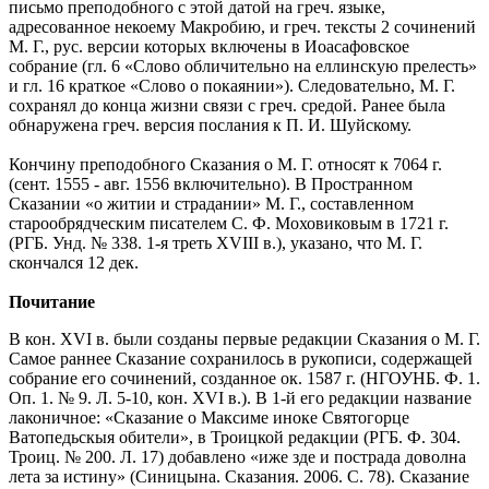
письмо преподобного с этой датой на греч. языке,
адресованное некоему Макробию, и греч. тексты 2 сочинений
М. Г., рус. версии которых включены в Иоасафовское
собрание (гл. 6 «Слово обличительно на еллинскую прелесть»
и гл. 16 краткое «Слово о покаянии»). Следовательно, М. Г.
сохранял до конца жизни связи с греч. средой. Ранее была
обнаружена греч. версия послания к П. И. Шуйскому.
Кончину преподобного Сказания о М. Г. относят к 7064 г.
(сент. 1555 - авг. 1556 включительно). В Пространном
Сказании «о житии и страдании» М. Г., составленном
старообрядческим писателем С. Ф. Моховиковым в 1721 г.
(РГБ. Унд. № 338. 1-я треть XVIII в.), указано, что М. Г.
скончался 12 дек.
Почитание
В кон. ХVI в. были созданы первые редакции Сказания о М. Г.
Самое раннее Сказание сохранилось в рукописи, содержащей
собрание его сочинений, созданное ок. 1587 г. (НГОУНБ. Ф. 1.
Оп. 1. № 9. Л. 5-10, кон. XVI в.). В 1-й его редакции название
лаконичное: «Сказание о Максиме иноке Святогорце
Ватопедьскыя обители», в Троицкой редакции (РГБ. Ф. 304.
Троиц. № 200. Л. 17) добавлено «иже зде и пострада доволна
лета за истину» (Синицына. Сказания. 2006. С. 78). Сказание