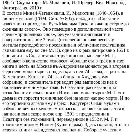
1862 г. Скульпторы М. Микешин, И. Шредер. Вел. Новгород.
Фотография. 2010 г.
В составе Миней-Четьих свящ. И. Милютина (1646-1654), в
июньском томе (ГИМ. Син. № 805), находится «Сказание
известно о приходе на Русь Максима Грека и како претерпе до
скончания своего». Оно помещено в дополнительной части,
среди «прикладных слов», без указания дня памяти и
содержит описание 2 чудес (исцеление покаявшегося у
могилы преподобного поселянина и обличение послушника
явившимся ему во сне М. Г.), одно из к-рых датировано 1651 г.
Составитель Сказания знает рукописное наследие М. Г.,
сообщает о количестве «словес»: «больше ста в трех книгах:
книга в десть на Москве въ Андрониеве монастыре, а вторая в
Сергиеве монастыре в полдесть, а в неи 74 главы, а третья на
Каменном». Книга из 74 глав близка к Хлудовскому
собранию, и составитель приводит ряд выписок из нее с
обозначением номеров глав. В Сказании рассказано про
«озлобления и томления во Иосифове монастыре»: М. Г. «от
дыма и от горести темничные был на мног час яко мертв. И по
его терпению аггелъ ему изрек: «Калугере! Сими муками
избудеши вечных мук»». Этот рассказ впервые появляется в
написанном вскоре после апр. 1591 г. предисловии к
Псалтири без толкований, переведенной в 1552 г. М. Г. и
троицким иноком Нилом (Курлятевым). Здесь сказано, что эта
«святая книга» «свидетельствована» на Соборе с участием