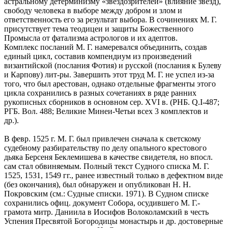
астральному детерминизму «звездозрителей» (влияние звезд),
свободу человека в выборе между добром и злом и
ответственность его за результат выбора. В сочинениях М. Г.
присутствует тема теодицеи и защиты Божественного
Промысла от фатализма астрологов и их адептов.
Комплекс посланий М. Г. намеревался объединить, создав
единый цикл, составив компендиум из произведений
византийской (послания Фотия) и русской (послания к Булеву
и Карпову) лит-ры. Завершить этот труд М. Г. не успел из-за
того, что был арестован, однако отдельные фрагменты этого
цикла сохранились в разных сочетаниях в ряде ранних
рукописных сборников в основном сер. ХVI в. (РНБ. Q.I-487;
РГБ. Вол. 488; Великие Минеи-Четьи всех 3 комплектов и
др.).
В февр. 1525 г. М. Г. был привлечен сначала к светскому
судебному разбирательству по делу опального крестового
дьяка Берсеня Беклемишева в качестве свидетеля, но впосл.
сам стал обвиняемым. Полный текст Судного списка М. Г.
1525, 1531, 1549 гг., ранее известный только в дефектном виде
(без окончания), был обнаружен и опубликован Н. Н.
Покровским (см.: Судные списки. 1971). В Судном списке
сохранились офиц. документ Собора, осудившего М. Г.-
грамота митр. Даниила в Иосифов Волоколамский в честь
Успения Пресвятой Богородицы монастырь и др. достоверные