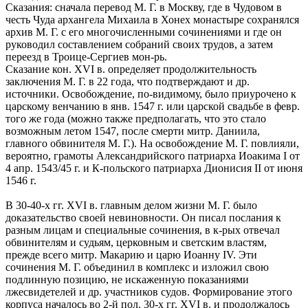
Сказания: сначала перевод М. Г. в Москву, где в Чудовом в
честь Чуда архангела Михаила в Хонех монастыре сохранялся
архив М. Г. с его многочисленными сочинениями и где он
руководил составлением собраний своих трудов, а затем
переезд в Троице-Сергиев мон-рь.
Сказание кон. ХVI в. определяет продолжительность
заключения М. Г. в 22 года, что подтверждают и др.
источники. Освобождение, по-видимому, было приурочено к
царскому венчанию в янв. 1547 г. или царской свадьбе в февр.
того же года (можно также предполагать, что это стало
возможным летом 1547, после смерти митр. Даниила,
главного обвинителя М. Г.). На освобождение М. Г. повлияли,
вероятно, грамоты Александрийского патриарха Иоакима I от
4 апр. 1543/45 г. и К-польского патриарха Дионисия II от июня
1546 г.
В 30-40-х гг. XVI в. главным делом жизни М. Г. было
доказательство своей невиновности. Он писал послания к
разным лицам и специальные сочинения, в к-рых отвечал
обвинителям и судьям, церковным и светским властям,
прежде всего митр. Макарию и царю Иоанну IV. Эти
сочинения М. Г. объединил в комплекс и изложил свою
подлинную позицию, не искаженную показаниями
лжесвидетелей и др. участников судов. Формирование этого
корпуса началось во 2-й пол. 30-х гг. XVI в. и продолжалось