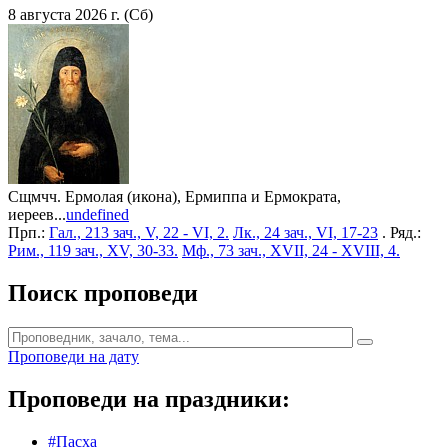
8 августа 2026 г. (Сб)
Сщмчч. Ермолая (икона), Ермиппа и Ермократа,
иереев...
undefined
Прп.:
Гал., 213 зач., V, 22 - VI, 2.
Лк., 24 зач., VI, 17-23
. Ряд.:
Рим., 119 зач., XV, 30-33.
Мф., 73 зач., XVII, 24 - XVIII, 4.
Поиск проповеди
Проповеди на дату
Проповеди на праздники:
#Пасха