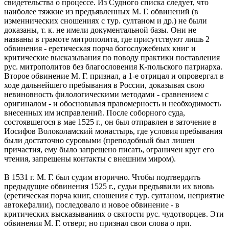
свидетельства о процессе. Из Судного списка следует, что
наиболее тяжкие из предъявленных М. Г. обвинений (в
изменнических сношениях с тур. султаном и др.) не были
доказаны, т. к. не имели документальной базы. Они не
названы в грамоте митрополита, где присутствуют лишь 2
обвинения - еретическая порча богослужебных книг и
критические высказывания по поводу практики поставления
рус. митрополитов без благословения К-польского патриарха.
Второе обвинение М. Г. признал, а 1-е отрицал и опровергал в
ходе дальнейшего пребывания в России, доказывая свою
невиновность филологическими методами - сравнением с
оригиналом - и обосновывая правомерность и необходимость
внесенных им исправлений. После соборного суда,
состоявшегося в мае 1525 г., он был отправлен в заточение в
Иосифов Волоколамский монастырь, где условия пребывания
были достаточно суровыми (преподобный был лишен
причастия, ему было запрещено писать, ограничен круг его
чтения, запрещены контакты с внешним миром).
В 1531 г. М. Г. был судим вторично. Чтобы подтвердить
предыдущие обвинения 1525 г., судьи предъявили их вновь
(еретическая порча книг, сношения с тур. султаном, неприятие
автокефалии), последовало и новое обвинение - в
критических высказываниях о святости рус. чудотворцев. Эти
обвинения М. Г. отверг, но признал свои слова о прп.