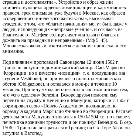
страшна и достопамятна». Устройство и образ жизни
«нищенствующих» орденов доминиканцев и картузианцев
правосл. грек описывал, уже будучи в Москве, как образец
«совершенного иноческого жительства», высказывая
суждение о том, что «благие начинания» могут быть даже у
людей, исповедующих «неправые учения», и ссылаясь на
Евангелие от Матфея: солнце сияет «на злыя и благыя и
дождить на праведныя и неправедныя» (Мф 5. 45).
Монашеская жизнь и аскетическое делание привлекали его
внимание.
Под влиянием проповедей Савонаролы 12 июня 1502 г.
Триволис вступил в доминиканский мон-рь Сан-Марко во
Флоренции, но в качестве «новиция», т. е. послушника (на
ступени Vestitionе), не принявшего полноты монашеских
обетов (Obligazione), и оставался в мон-ре в течение 10
месяцев. Причину ухода он объяснил в частном письме тем,
что «его одолели» болезни. Вскоре друзья помогли ему
перейти на службу в Венецию к Мануцию, который с 1502 г.
формировал свою «Новую Академию», возникшую по
образцу Академии Марсилио Фичино во Флоренции. Расцвет
деятельности Мануция относится к 1503-1504 гг., но вскоре у
печатника возникли трудности и он покинул Венецию. В сер.
1506 г. Триволис возвратился в Грецию; на Св. Горе Афон он
вступил в Ватопед.