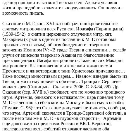
где под покровительством Тверского еп. Акакия условия
жизни преподобного значительно улучшились. Он получил
возможность писать.
Сказание о М. Г. кон. ХVI в. сообщает о покровительстве
святому митрополита всея Руси свт. Иоасафа (Скрипицына)
(1539-1542), о снятии церковного отлучения митр. свт.
Макарием (к-рый в одном из посланий к М. Г. готов был
признать его святым), об освобождении из тверского
заточения Иоанном IV: «В граде Твери в епископии… ослабу
улучи от епископа тверскаго Акакия по благословению
преосвященнаго Иасафа митрополита, таже по сих Макария
митрополита благословением и к церкви хождением и
Пречистых и животворящих таин Христовых причащение…
Таже последи милостивым царем… Иваном изведен бысть из
Твери, и жити ему повеле в обители… Троицы в Сергиеве
монастыре» (Синицына. Сказания. 2006. С. 83-84, 88). Др.
Сказание (сер. ХVII в.) сообщает, что по молению троицкого
игум. Артемия, близкого к нестяжателям, царь повелел тому
М. Г. «с честию к себе взяти на Москву и быти ему в ослабе»
(Там же. С. 96); это Сказание допускает неточность, сообщая,
что игум. Артемий скончался в Троице-Сергиевой обители, а
после него там же и М. Г. «в глубокой старости»,- Артемий
еще долго жил за пределами России в ВКЛ. Вероятно,
последовательность событий отражают частично оба