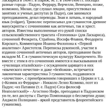
Ласкариса в 1494 г. в Париж, М. Г. в 1494-1498 гг. посещал
разные города - Падую, Феррару, Верчелли, Венецию, позже,
возможно, Милан, где слушал лекции, присутствовал на
занятиях и ученых диспутах (в Падуе), сам занимался
преподаванием, делал переводы. Зная и латынь, и народный
язык (volgare), Триволис переписывал для гуманистов древние
манускрипты с сочинениями как античных, так и христ.
авторов. Известны выполненные его рукой списки
сельскохозяйственного трактата «Геопоника» (для Ласкариса),
сочинений Феокрита, Страбона, Иосифа Флавия, Феодорита
Кирского, Комментарии Иоанна Филопона к «Первой
аналитике» Аристотеля. Переписка рукописей, участие в
издании сочинений античных авторов, преподавание были
вкладом М. Г. в гуманистическую культуру Кватроченто. Но
вместе с этим в его сочинениях имеются и высказывания об
«училищах италийских» с осуждением царящего в них
«языческого нечестия» и даже «безбожия», встречается
лаконичная характеристика 3 гуманистов, поддавшихся
«злочестию», с пренебрежением говоривших о Церкви и т. д.
(«Козмик из Феррары» - Никколо Лелио Козмико, поэт из
Падуи; «из Патавии (т. е. Падуи) Сеса философ
Неаполитский)» - Агостино Нифо, преподавал в Падуанском
ун-те, вел диспуты с Пьетро Помпонацци о бессмертии души;
Анджело Полициано - яркий представитель флорентийского
гуманизма).