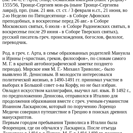
1555/56, Троице-Сергиев мон-рь (ныне Троице-Сергиева
лавра)), прп. (пам. 21 янв. ст. ст. / 3 февраля н.ст., 21 июня, во
2-ю Неделю по Пятидесятнице - в Соборе Афонских
преподобных, в воскресенье перед 26 авг.- в Соборе
Московских святых, 6 июля - в Соборе Радонежских святых, в
воскресенье после 29 июня - в Соборе Тверских святых),
русский писатель греч. происхождения, богослов, филолог,
переводчик.
Род. в греч. г. Арта, в семье образованных родителей Мануила
и Ирины («христиан, греков, философов», по словам самого
М. Г. в краткой автобиографической заметке позднего
периода). Мирское имя М. Г.- Михаил Триволис,- было
выявлено И. Денисовым. В молодости интересовался
политической жизнью, в 1490-1491 гг. принимал участие в
выборах в Большой совет о-ва Корфу, но не был избран.
Овладел искусством каллиграфии, выучил лат. язык. В 1492 г.,
по предположению Денисова, отправился в Италию для
продолжения образования вместе с греч. ученым-гуманистом
Иоанном Ласкарисом, который по поручению Лоренцо
Медичи совершил путешествие в Грецию в поисках древних
манускриптов.
Первым городом пребывания Триволиса в Италии была
Флоренция, где он обучался у Ласкариса. После отъезда