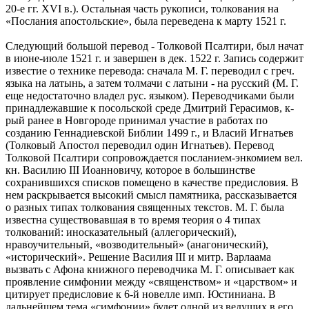
20-е гг. ХVI в.). Остальная часть рукописи, толкования на
«Послания апостольские», была переведена к марту 1521 г.
Следующий большой перевод - Толковой Псалтири, был начат
в июне-июле 1521 г. и завершен в дек. 1522 г. Запись содержит
известие о технике перевода: сначала М. Г. переводил с греч.
языка на латынь, а затем толмачи с латыни - на русский (М. Г.
еще недостаточно владел рус. языком). Переводчиками были
принадлежавшие к посольской среде Дмитрий Герасимов, к-
рый ранее в Новгороде принимал участие в работах по
созданию Геннадиевской Библии 1499 г., и Власий Игнатьев
(Толковый Апостол переводил один Игнатьев). Перевод
Толковой Псалтири сопровождается посланием-энкомием вел.
кн. Василию III Иоанновичу, которое в большинстве
сохранившихся списков помещено в качестве предисловия. В
нем раскрывается высокий смысл памятника, рассказывается
о разных типах толкования священных текстов. М. Г. была
известна существовавшая в то время теория о 4 типах
толкований: иносказательный (аллегорический),
нравоучительный, «возводительный» (анагонический),
«исторический». Решение Василия III и митр. Варлаама
вызвать с Афона книжного переводчика М. Г. описывает как
проявление симфонии между «священством» и «царством» и
цитирует предисловие к 6-й новелле имп. Юстиниана. В
дальнейшем тема «симфонии» будет одной из ведущих в его