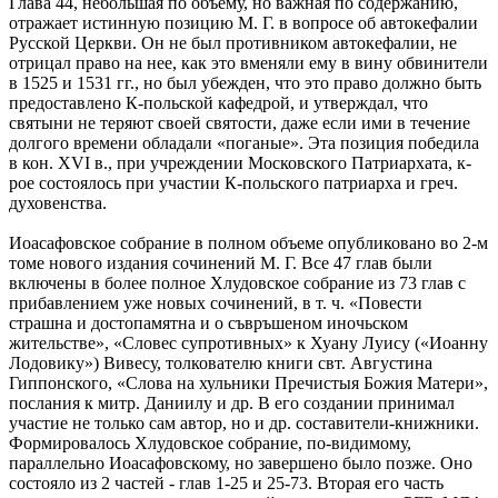
Глава 44, небольшая по объему, но важная по содержанию,
отражает истинную позицию М. Г. в вопросе об автокефалии
Русской Церкви. Он не был противником автокефалии, не
отрицал право на нее, как это вменяли ему в вину обвинители
в 1525 и 1531 гг., но был убежден, что это право должно быть
предоставлено К-польской кафедрой, и утверждал, что
святыни не теряют своей святости, даже если ими в течение
долгого времени обладали «поганые». Эта позиция победила
в кон. ХVI в., при учреждении Московского Патриархата, к-
рое состоялось при участии К-польского патриарха и греч.
духовенства.
Иоасафовское собрание в полном объеме опубликовано во 2-м
томе нового издания сочинений М. Г. Все 47 глав были
включены в более полное Хлудовское собрание из 73 глав с
прибавлением уже новых сочинений, в т. ч. «Повести
страшна и достопамятна и о съвръшеном иночьском
жительстве», «Словес супротивных» к Хуану Луису («Иоанну
Лодовику») Вивесу, толкователю книги свт. Августина
Гиппонского, «Слова на хульники Пречистыя Божия Матери»,
послания к митр. Даниилу и др. В его создании принимал
участие не только сам автор, но и др. составители-книжники.
Формировалось Хлудовское собрание, по-видимому,
параллельно Иоасафовскому, но завершено было позже. Оно
состояло из 2 частей - глав 1-25 и 25-73. Вторая его часть