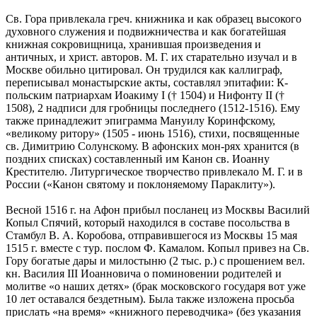
Св. Гора привлекала греч. книжника и как образец высокого
духовного служения и подвижничества и как богатейшая
книжная сокровищница, хранившая произведения и
античных, и христ. авторов. М. Г. их старательно изучал и в
Москве обильно цитировал. Он трудился как каллиграф,
переписывал монастырские акты, составлял эпитафии: К-
польским патриархам Иоакиму I († 1504) и Нифонту II (†
1508), 2 надписи для гробницы последнего (1512-1516). Ему
также принадлежит эпиграмма Мануилу Коринфскому,
«великому ритору» (1505 - июнь 1516), стихи, посвященные
св. Димитрию Солунскому. В афонских мон-рях хранится (в
поздних списках) составленный им Канон св. Иоанну
Крестителю. Литургическое творчество привлекало М. Г. и в
России («Канон святому и поклоняемому Параклиту»).
Весной 1516 г. на Афон прибыл посланец из Москвы Василий
Копыл Спячий, который находился в составе посольства в
Стамбул В. А. Коробова, отправившегося из Москвы 15 мая
1515 г. вместе с тур. послом Ф. Камалом. Копыл привез на Св.
Гору богатые дары и милостыню (2 тыс. р.) с прошением вел.
кн. Василия III Иоанновича о поминовении родителей и
молитве «о наших детях» (брак московского государя вот уже
10 лет оставался бездетным). Была также изложена просьба
прислать «на время» «книжного переводчика» (без указания