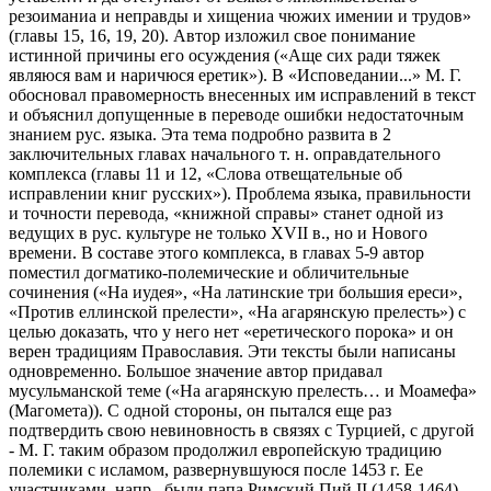
резоиманиа и неправды и хищениа чюжих имении и трудов»
(главы 15, 16, 19, 20). Автор изложил свое понимание
истинной причины его осуждения («Аще сих ради тяжек
являюся вам и наричюся еретик»). В «Исповедании...» М. Г.
обосновал правомерность внесенных им исправлений в текст
и объяснил допущенные в переводе ошибки недостаточным
знанием рус. языка. Эта тема подробно развита в 2
заключительных главах начального т. н. оправдательного
комплекса (главы 11 и 12, «Слова отвещательные об
исправлении книг русских»). Проблема языка, правильности
и точности перевода, «книжной справы» станет одной из
ведущих в рус. культуре не только ХVII в., но и Нового
времени. В составе этого комплекса, в главах 5-9 автор
поместил догматико-полемические и обличительные
сочинения («На иудея», «На латинские три большия ереси»,
«Против еллинской прелести», «На агарянскую прелесть») с
целью доказать, что у него нет «еретического порока» и он
верен традициям Православия. Эти тексты были написаны
одновременно. Большое значение автор придавал
мусульманской теме («На агарянскую прелесть… и Моамефа»
(Магомета)). С одной стороны, он пытался еще раз
подтвердить свою невиновность в связях с Турцией, с другой
- М. Г. таким образом продолжил европейскую традицию
полемики с исламом, развернувшуюся после 1453 г. Ее
участниками, напр., были папа Римский Пий II (1458-1464),