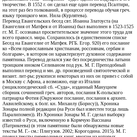
творчестве. В 1552 г. он сделал еще один перевод Псалтири,
на этот раз без толкований, в процессе перевода обучая греч.
языку троицкого мон. Нила (Курлятева).
Перевод Евангельских бесед свт. Иоанна Златоуста (на
Евангелия от Матфея и от Иоанна) был выполнен в 1523-1525
гг. М. Г. осознавал просветительское значение этого труда для
всего правосл. мира. Сохранилось (в единственном списке
Бесед на Евангелие от Матфея. РГБ. Егор. 920) его послание
ко «Всем православным христианам, россиянам, сербам и
болгарам», в котором он характеризует духовное содержание
памятника. Перевод делался уже без посредничества латыни
троицким иноком Селиваном под рук. М. Г. Преподобный
выполнил перевод и мн. др. произведений святоотеческой и
визант. лит-ры; рукописи некоторых из них он привез с собой
в Москву с Афона, а возможно, еще из Италии
(энциклопедический сб. «Суда», изданный Мануцием
сборник сочинений греч. авторов, послания К-польского
патриарха Фотия (Окружное послание, послания к архиеп.
Аквилейскому, к болг. кн. Михаилу (Борису)), Хроника
Зонары полной редакции (на Руси был известен тогда лишь
Паралипомен)). Из Хроники Зонары М. Г. сделал выборку
известий о Руси, включенную в Кормчую Вассиана
(Патрикеева) (в этом памятнике были обнаружены новые
тексты М. Г.- см.: Плигузов. 2002; Корогодина. 2015). М. Г.
правил тексты переводимых книг, многие из которых