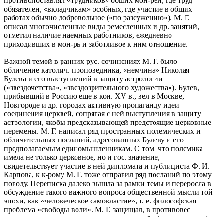
противопоставлял «трудников» общих мон-рей, где труд
обязателен, «вкладчикам» особных, где участие в общих
работах обычно добровольное («по разсужению»). М. Г.
описал многочисленные виды ремесленных и др. занятий,
отметил наличие наемных работников, ежедневно
приходивших в мон-рь и заботливое к ним отношение.
Важной темой в ранних рус. сочинениях М. Г. было
обличение католич. проповедника, «немчина» Николая
Булева и его выступлений в защиту астрологии
(«звездочетства», «звездозрительного художества»). Булев,
прибывший в Россию еще в кон. ХV в., вел в Москве,
Новгороде и др. городах активную пропаганду идеи
соединения церквей, сопрягая с ней выступления в защиту
астрологии, якобы предсказывающей предстоящие церковные
перемены. М. Г. написал ряд пространных полемических и
обличительных посланий, адресованных Булеву и его
предполагаемым единомышленникам. О том, что полемика
имела не только церковное, но и гос. значение,
свидетельствует участие в ней дипломата и публициста Ф. И.
Карпова, к к-рому М. Г. тоже отправил ряд посланий по этому
поводу. Переписка далеко вышла за рамки темы и переросла в
обсуждение такого важного вопроса общественной мысли той
эпохи, как «человеческое самовластие», т. е. философская
проблема «свободы воли». М. Г. защищал, в противовес