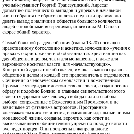
ученый-гуманист Георгий Трапезундский. Адресат
догматико-полемических выпадов и упреков в начальной
части собрания не обрисован четко и едва ли правомерно
делать вывод о наличии в обществе большого количества
людей с подобными воззрениями; инвективы М. Г. носят
скорее общий характер.
Самый большой раздел собрания (главы 13-20) посвящен
нравственному богословию и аскетике, изложению «учения о
нравах»: о христ. жизни и об обязанностях христианина как
для общества в целом, так и для монашества, и даже для
верховного носителя власти, для «начальствующих».
Конкретный адресат не обозначен, им оказываются правосл.
общество в целом и каждый его представитель в отдельности.
Сочинения о человеческом самовластии и Божественном
Промысле утверждают достоинство человека, созданного по
образу и подобию Божию, и главным свидетельством этого
являются дарованные человеку свобода воли и свобода
выбора, сопряженные с Божественным Промыслом и не
зависимые от фатализма астрологов. Пространные
«нестяжательские» сочинения, излагающие идеальные нормы
монашеской жизни, созданы, вероятно, как ответ на
высказывавшиеся обвинителями упреки по поводу святости
рус. чудотворцев. Они построены в жанре диалога: