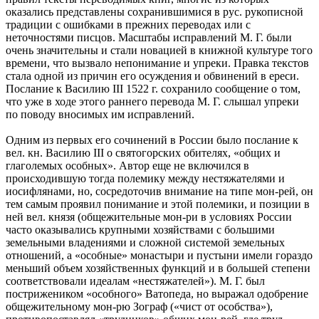
оказались представлены сохранившимися в рус. рукописной
традиции с ошибками в прежних переводах или с
неточностями писцов. Масштабы исправлений М. Г. были
очень значительны и стали новацией в книжной культуре того
времени, что вызвало непонимание и упреки. Правка текстов
стала одной из причин его осуждения и обвинений в ереси.
Послание к Василию III 1522 г. сохранило сообщение о том,
что уже в ходе этого раннего перевода М. Г. слышал упреки
по поводу вносимых им исправлений.
Одним из первых его сочинений в России было послание к
вел. кн. Василию III о святогорских обителях, «общих и
глаголемых особных». Автор еще не включился в
происходившую тогда полемику между нестяжателями и
иосифлянами, но, сосредоточив внимание на типе мон-рей, он
тем самым проявил понимание и этой полемики, и позиции в
ней вел. князя (общежительные мон-ри в условиях России
часто оказывались крупными хозяйствами с большими
земельными владениями и сложной системой земельных
отношений, а «особные» монастыри и пустыни имели гораздо
меньший объем хозяйственных функций и в большей степени
соответствовали идеалам «нестяжателей»). М. Г. был
пострижеником «особного» Ватопеда, но выражал одобрение
общежительному мон-рю Зограф («чист от особства»),