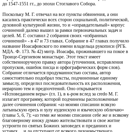
до 1547-1551 гг., до эпохи Стоглавого Собора.
Поскольку М. Г. отвечал на все пункты обвинения, а они
касались практически всех сторон социальной, политической,
духовной культурной жизни, то и «оправдательный» корпус
сочинений далеко вышел за рамки первоначальных задач и
целей. М. Г. составил 2 собрания своих «избранных
сочинений» - в 47 и 73 главах. Собрание в 47 главах получило
название Иоасафовского по имени владельца рукописи (РГБ.
МДА. Ф. 173. № 42) митр. Иоасафа, проживавшего на покое в
Троице-Сергиевом монастыре. Этот текст имеет
собственноручную правку автора (уточнения, исправления
пропусков, ошибок писца и орфографических форм слов).
Собрание отличается продуманностью состава, автор
самостоятельно подобрал тексты, подчиненные единому
замыслу, определил последовательность их расположения,
иерархию тем и предпочтений. Оно открывается
«Исповеданием веры» (гл. 1), в к-ром вслед за credo М. Г.
излагает программу, которой подчинены расположенные
далее сочинения собрания: «аз моими списании всякую
латыньскую ересь и хулу иудеискую и языческую обличаю»
(главы 5, 6, 7); «аз теми же моими списании себе же и всякому
благоверному иноку думаю жительствовати и свое житие
устроити по святых Божиих заповедех и преданиих и
уставех… и да отступают от всякого лихоимьственаго