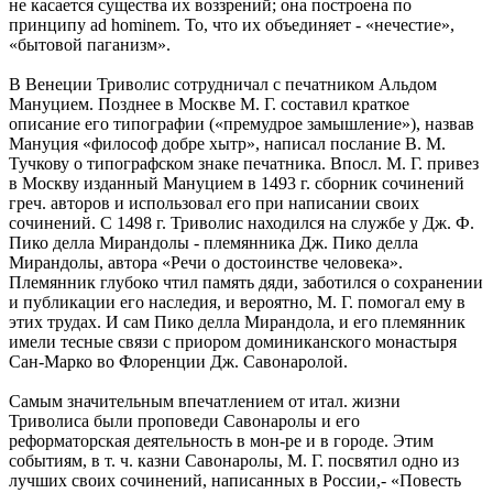
не касается существа их воззрений; она построена по
принципу ad hominem. То, что их объединяет - «нечестие»,
«бытовой паганизм».
В Венеции Триволис сотрудничал с печатником Альдом
Мануцием. Позднее в Москве М. Г. составил краткое
описание его типографии («премудрое замышление»), назвав
Мануция «философ добре хытр», написал послание В. М.
Тучкову о типографском знаке печатника. Впосл. М. Г. привез
в Москву изданный Мануцием в 1493 г. сборник сочинений
греч. авторов и использовал его при написании своих
сочинений. С 1498 г. Триволис находился на службе у Дж. Ф.
Пико делла Мирандолы - племянника Дж. Пико делла
Мирандолы, автора «Речи о достоинстве человека».
Племянник глубоко чтил память дяди, заботился о сохранении
и публикации его наследия, и вероятно, М. Г. помогал ему в
этих трудах. И сам Пико делла Мирандола, и его племянник
имели тесные связи с приором доминиканского монастыря
Сан-Марко во Флоренции Дж. Савонаролой.
Самым значительным впечатлением от итал. жизни
Триволиса были проповеди Савонаролы и его
реформаторская деятельность в мон-ре и в городе. Этим
событиям, в т. ч. казни Савонаролы, М. Г. посвятил одно из
лучших своих сочинений, написанных в России,- «Повесть