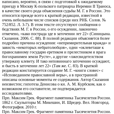
написано, вероятно, в связи с подготовкой к ожидаемому
приезду в Москву К-польского патриарха Иеремии II Траноса,
в качестве своего рода объяснения судьбы М. Г. в России. Это
относится прежде всего к краткой редакции, известной в
очень небольшом числе списков (среди них РНБ. Солов. №
752/852. Л. 3-7). В этом тексте отсутствуют сообщения о
бедствиях М. Г. в России, о его осуждении, лаконично
отмечено, «како пострада зде в заточении лет 22» (Синицына.
Сказания. 2006. С. 88). В полной редакции объясняется более
подробно причина осуждения: «непримирительная вражда» и
зависть «некоторых небратолюбцов», одни «оклеветаше к
православному государю еретиком и прелестником и врага
богохранимеи земли Русте», а другие «лжесвидетелством
утвержаху клевету. И тако неповиннаго заточению осуждают,
и бысть в заточении лет 22» (Там же. С. 83). В краткой
редакции констатируется создание М. Г. «книги словес» с
«Исповеданием православной веры», а в пространной
описаны основные моменты ее содержания. Автор Сказания
неизвестен; гипотеза Денисова о кн. А. М. Курбском, как о
возможном его составителе, не подтверждается
исследователями.
Прп. Максим Грек. Фрагмент памятника Тысячелетия России.
1862 г. Скульпторы М. Микешин, И. Шредер. Вел. Новгород.
Фотография. 2010 г.
Прп. Максим Грек. Фрагмент памятника Тысячелетия России.