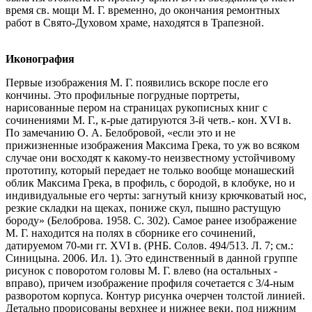
время св. мощи М. Г. временно, до окончания ремонтных
работ в Свято-Духовом храме, находятся в Трапезной.
Иконография
Первые изображения М. Г. появились вскоре после его
кончины. Это профильные погрудные портреты,
нарисованные пером на страницах рукописных книг с
сочинениями М. Г., к-рые датируются 3-й четв.- кон. XVI в.
По замечанию О. А. Белобровой, «если это и не
прижизненные изображения Максима Грека, то уж во всяком
случае они восходят к какому-то неизвестному устойчивому
прототипу, который передает не только вообще монашеский
облик Максима Грека, в профиль, с бородой, в клобуке, но и
индивидуальные его черты: загнутый книзу крючковатый нос,
резкие складки на щеках, пониже скул, пышно растущую
бороду» (Белоброва. 1958. С. 302). Самое ранее изображение
М. Г. находится на полях в сборнике его сочинений,
датируемом 70-ми гг. XVI в. (РНБ. Солов. 494/513. Л. 7; см.:
Синицына. 2006. Ил. 1). Это единственный в данной группе
рисунок с поворотом головы М. Г. влево (на остальных -
вправо), причем изображение профиля сочетается с 3/4-ным
разворотом корпуса. Контур рисунка очерчен толстой линией.
Детально прорисованы верхнее и нижнее веки, под нижним